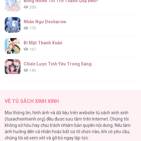
Bỗng Nhiên Tôi Trở Thành Quạ Đen!!
200
Tin Đồn Đơn Sắc [...] – Chap 86
Nhân Ngư Desharow
170
Bí Mật Thanh Xuân
167
Tin Đồn Đơn Sắc [...] – Chap 85
Chiến Lược Tình Yêu Trong Sáng
143
(END) Merry Marbling
142
Tin Đồn Đơn Sắc [...] – Chap 84
VỀ TỦ SÁCH XINH XINH
Tuyển Tập Chjch và Chjch
Mọi thông tin, hình ảnh và dữ liệu trên website tủ sách xinh xinh
128
(tusachxinhxinh.org) đều được sưu tầm trên Internet. Chúng tôi
không sở hữu hay chịu trách nhiệm bản quyền nội dung. Nếu làm
Bỏ Quách Chồng Con Đi, Tiền Bạc Mới Là Tất Cả
ảnh hưởng đến cá nhân hoặc bất cứ tổ chức nào, khi có yêu cầu,
123
Tin Đồn Đơn Sắc [...] – Chap 83
chúng tôi sẽ xem xét và gỡ bỏ ngay lập tức.