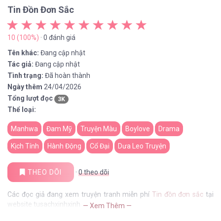
Tin Đồn Đơn Sắc
10 (100%)
· 0 đánh giá
Tên khác:
Đang cập nhật
Tác giả:
Đang cập nhật
Tình trạng:
Đã hoàn thành
Ngày thêm
24/04/2026
Tổng lượt đọc
3K
Thể loại:
Manhwa
Đam Mỹ
Truyện Màu
Boylove
Drama
Kịch Tính
Hành Động
Cổ Đại
Dưa Leo Truyện
THEO DÕI
·
0
theo dõi
Các đọc giả đang xem truyện tranh miễn phí
Tin đồn đơn sắc
tại
website tusachxinhxinh
— Xem Thêm —