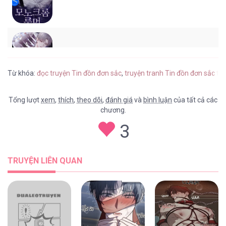
Tin Đồn Đơn Sắc [...] – Chap 96
Từ khóa:
đọc truyện Tin đồn đơn sắc
,
truyện tranh Tin đồn đơn sắc tu
Tổng lượt
xem
,
thích
,
theo dõi
,
đánh giá
và
bình luận
của tất cả các
chương.
Tin Đồn Đơn Sắc [...] – Chap 95
3
TRUYỆN LIÊN QUAN
Tin Đồn Đơn Sắc [...] – Chap 94