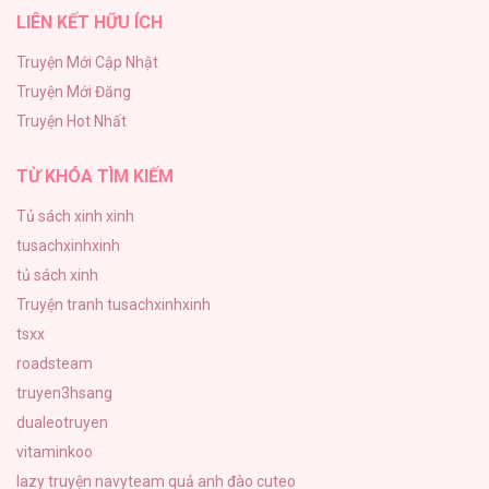
LIÊN KẾT HỮU ÍCH
Tình yêu và danh vọng
107
Truyện Mới Cập Nhật
Truyện Mới Đăng
Tùy Tâm Tùy Ý
Truyện Hot Nhất
105
Tin Đồn Đơn Sắc [...] – Chap 82
TỪ KHÓA TÌM KIẾM
Tủ sách xinh xinh
tusachxinhxinh
Tin Đồn Đơn Sắc [...] – Chap 81
tủ sách xinh
Truyện tranh tusachxinhxinh
tsxx
roadsteam
truyen3hsang
Tin Đồn Đơn Sắc [...] – Chap 80
dualeotruyen
vitaminkoo
lazy truyện
navyteam
quả anh đào cuteo