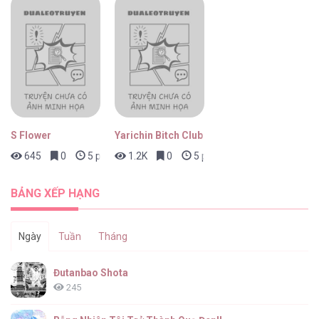
Tin Đồn Đơn Sắc [...] – Chap 89
S Flower
Yarichin Bitch Club
645
0
5 phút trước
1.2K
0
5 phút trước
Tin Đồn Đơn Sắc [...] – Chap 88
BẢNG XẾP HẠNG
Ngày
Tuần
Tháng
Tin Đồn Đơn Sắc [...] – Chap 87
Đutanbao Shota
245