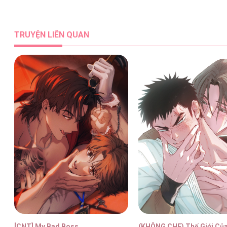
Thuyết Tình Yêu Ích Kỷ [...] – Chap
TRUYỆN LIÊN QUAN
Thuyết Tình Yêu Ích Kỷ [...] – Chap
Thuyết Tình Yêu Ích Kỷ [...] – Chap
Thuyết Tình Yêu Ích Kỷ [...] – Chap
[CNT] My Bad Boss
(KHÔNG CHE) Thế Giới Của