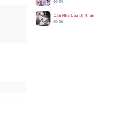
59
Căn Nhà Của Dị Nhân
56