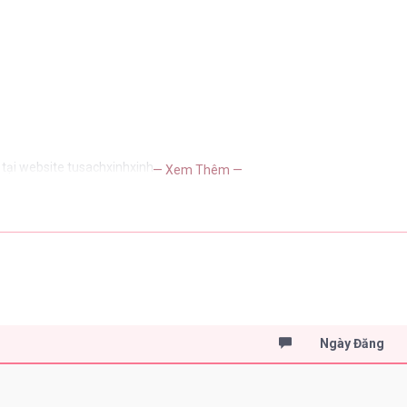
tại website tusachxinhxinh
— Xem Thêm —
Ngày Đăng