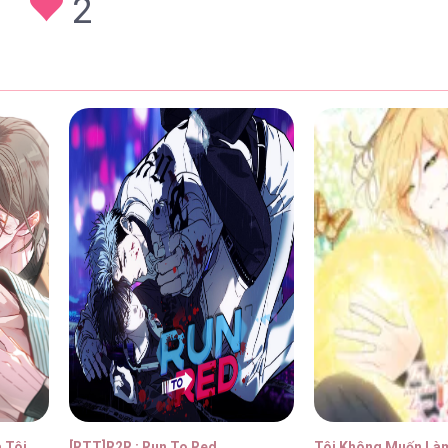
2
 43
29/01/2026
 42
29/01/2026
 41
29/01/2026
 40
29/01/2026
 Tôi
[RTT]R2R : Run To Red
Tôi Không Muốn Là