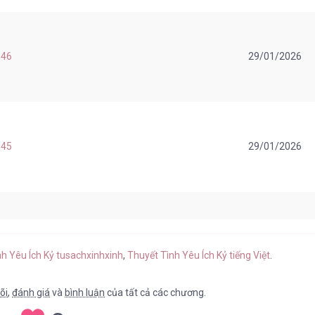
 46
29/01/2026
 45
29/01/2026
 44
29/01/2026
nh Yêu Ích Kỷ tusachxinhxinh
,
Thuyết Tình Yêu Ích Kỷ tiếng Việt
.
õi
,
đánh giá
và
bình luận
của tất cả các chương.