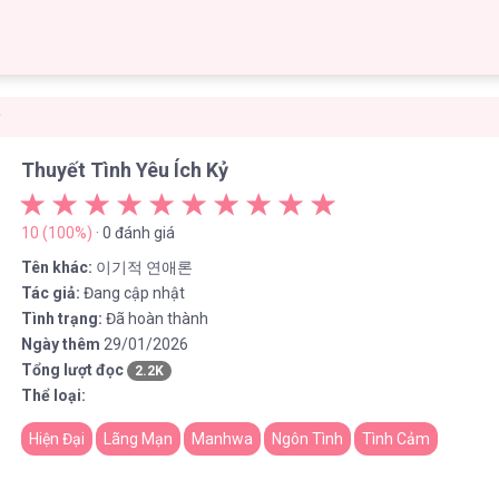
ỷ
Thuyết Tình Yêu Ích Kỷ
10 (100%)
· 0 đánh giá
Tên khác:
이기적 연애론
Tác giả:
Đang cập nhật
Tình trạng:
Đã hoàn thành
Ngày thêm
29/01/2026
Tổng lượt đọc
2.2K
Thể loại:
Hiện Đại
Lãng Mạn
Manhwa
Ngôn Tình
Tình Cảm