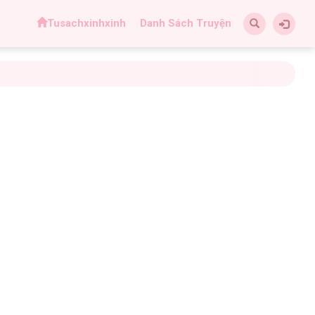
Tusachxinhxinh
Danh Sách Truyện