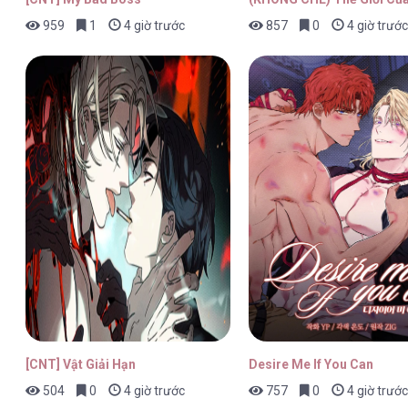
959
1
4 giờ trước
857
0
4 giờ trước
Thuyết Tình Yêu Ích Kỷ [...] – Chap
Thuyết Tình Yêu Ích Kỷ [...] – Chap
Thuyết Tình Yêu Ích Kỷ [...] – Chap
[CNT] Vật Giải Hạn
Desire Me If You Can
504
0
4 giờ trước
757
0
4 giờ trước