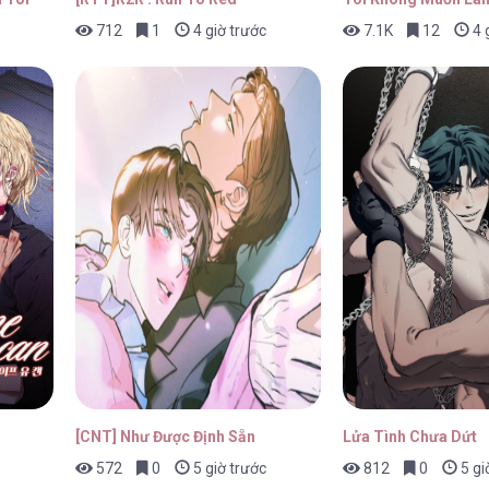
712
1
4 giờ trước
7.1K
12
4 
 39
29/01/2026
 38
29/01/2026
 37
29/01/2026
[CNT] Như Được Định Sẵn
Lửa Tình Chưa Dứt
572
0
5 giờ trước
812
0
5 gi