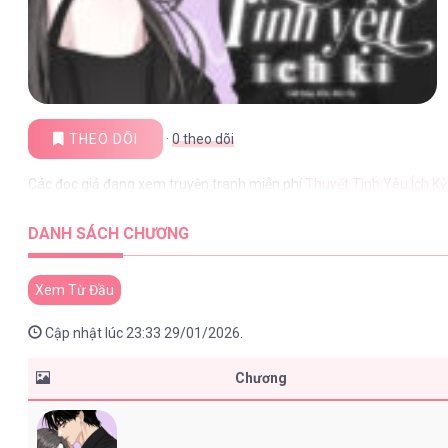
THEO DÕI
·
0
theo dõi
Các đọc giả đang xem truyện tranh miễn phí
Thuyết Tình Yêu Ích Kỷ
DANH SÁCH CHƯƠNG
Xem Từ Đầu
Cập nhật lúc 23:33 29/01/2026.
Chương