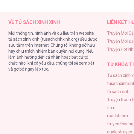
Thuyết Tình Yêu Ích Kỷ [...] – Chap
VỀ TỦ SÁCH XINH XINH
LIÊN KẾT H
Mọi thông tin, hình ảnh và dữ liệu trên website
Truyện Mới Cậ
tủ sách xinh xinh (tusachxinhxinh.org) đều được
Truyện Mới Đ
Thuyết Tình Yêu Ích Kỷ [...] – Chap
sưu tầm trên Internet. Chúng tôi không sở hữu
Truyện Hot Nh
hay chịu trách nhiệm bản quyền nội dung. Nếu
làm ảnh hưởng đến cá nhân hoặc bất cứ tổ
chức nào, khi có yêu cầu, chúng tôi sẽ xem xét
TỪ KHÓA TÌ
và gỡ bỏ ngay lập tức.
Tủ sách xinh x
Thuyết Tình Yêu Ích Kỷ [...] – Chap
tusachxinhxin
tủ sách xinh
Truyện tranh 
tsxx
roadsteam
Thuyết Tình Yêu Ích Kỷ [...] – Chap
truyen3hsang
dualeotruyen