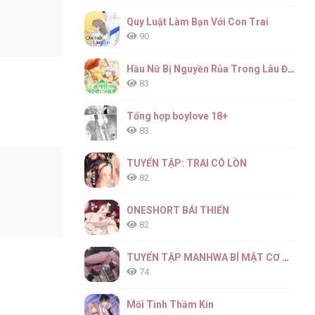
Quy Luật Làm Bạn Với Con Trai
90
Hầu Nữ Bị Nguyền Rủa Trong Lâu Đài Của Công Tước
83
Tổng hợp boylove 18+
83
TUYỂN TẬP: TRAI CÓ LỒN
82
ONESHORT BÁI THIẾN
82
TUYỂN TẬP MANHWA BÍ MẬT CƠ THỂ
74
Mối Tình Thầm Kín