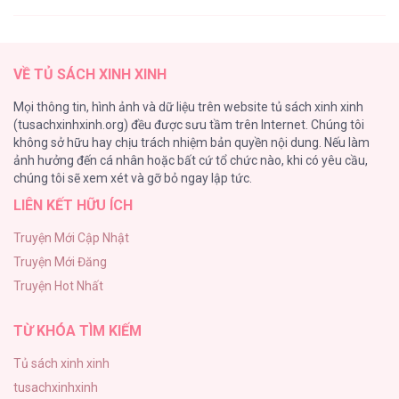
[RTT] Hồi Ức Cuối Cùng
107
VỀ TỦ SÁCH XINH XINH
Tự Do Trong Mơ
Mọi thông tin, hình ảnh và dữ liệu trên website tủ sách xinh xinh
98
(tusachxinhxinh.org) đều được sưu tầm trên Internet. Chúng tôi
không sở hữu hay chịu trách nhiệm bản quyền nội dung. Nếu làm
TUYỂN TẬP: TRAI CÓ LỒN
ảnh hưởng đến cá nhân hoặc bất cứ tổ chức nào, khi có yêu cầu,
92
chúng tôi sẽ xem xét và gỡ bỏ ngay lập tức.
LIÊN KẾT HỮU ÍCH
Kiếp Này Ta Sẽ Trở Thành Gia Chủ
91
Truyện Mới Cập Nhật
Truyện Mới Đăng
Vết Tích Của Ánh Dương
Truyện Hot Nhất
89
TỪ KHÓA TÌM KIẾM
Tủ sách xinh xinh
tusachxinhxinh