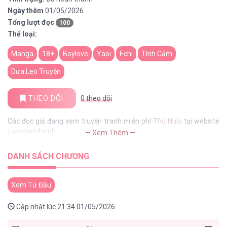
Ngày thêm
01/05/2026
Tổng lượt đọc
100
Thể loại:
Manga
18+
Boylove
Yaoi
Echi
Tình Cảm
Dưa Leo Truyện
THEO DÕI
·
0
theo dõi
Các đọc giả đang xem truyện tranh miễn phí
Thú Nuôi
tại website
tusachxinhxinh
— Xem Thêm —
DANH SÁCH CHƯƠNG
Xem Từ Đầu
Cập nhật lúc 21:34 01/05/2026.