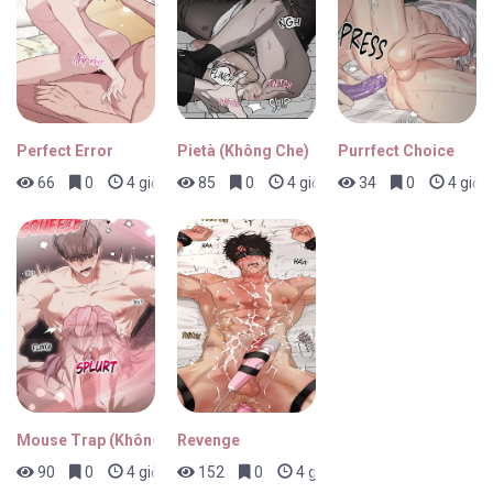
Perfect Error
Pietà (Không Che)
Purrfect Choice
66
0
4 giờ trước
85
0
4 giờ trước
34
0
4 giờ 
Mouse Trap (Không Che)
Revenge
90
0
4 giờ trước
152
0
4 giờ trước