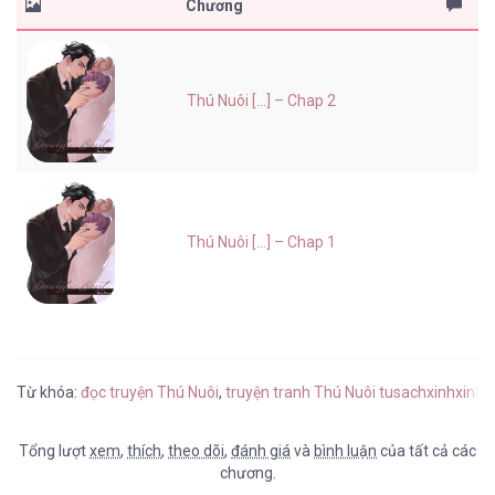
Chương
Thú Nuôi [...] – Chap 2
Thú Nuôi [...] – Chap 1
Từ khóa:
đọc truyện Thú Nuôi
,
truyện tranh Thú Nuôi tusachxinhxinh
,
Tổng lượt
xem
,
thích
,
theo dõi
,
đánh giá
và
bình luận
của tất cả các
chương.