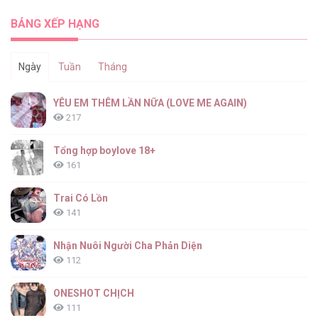
BẢNG XẾP HẠNG
Ngày
Tuần
Tháng
YÊU EM THÊM LẦN NỮA (LOVE ME AGAIN)
217
Tổng hợp boylove 18+
161
Trai Có Lồn
141
Nhận Nuôi Người Cha Phản Diện
112
ONESHOT CHỊCH
111