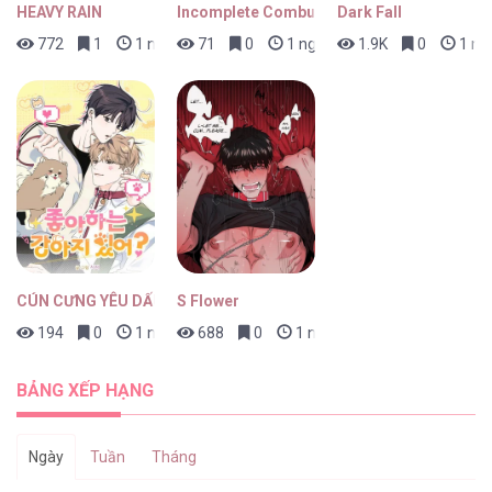
HEAVY RAIN
Incomplete Combustion
Dark Fall
772
1
1 ngày trước
71
0
1 ngày trước
1.9K
0
1 ng
CÚN CƯNG YÊU DẤU
S Flower
194
0
1 ngày trước
688
0
1 ngày trước
BẢNG XẾP HẠNG
Ngày
Tuần
Tháng