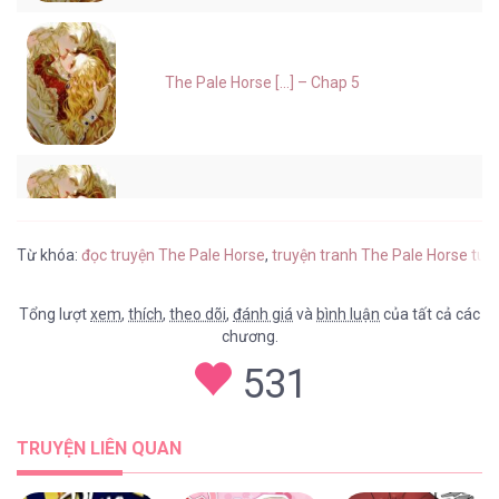
The Pale Horse [...] – Chap 5
The Pale Horse [...] – Chap 4
Từ khóa:
đọc truyện The Pale Horse
,
truyện tranh The Pale Horse tus
Tổng lượt
xem
,
thích
,
theo dõi
,
đánh giá
và
bình luận
của tất cả các
chương.
The Pale Horse [...] – Chap 3
531
TRUYỆN LIÊN QUAN