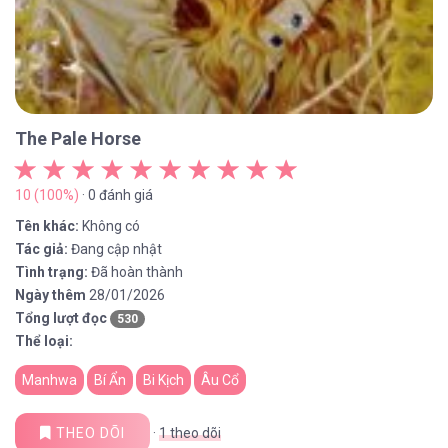
The Pale Horse
10 (100%)
· 0 đánh giá
Tên khác:
Không có
Tác giả:
Đang cập nhật
Tình trạng:
Đã hoàn thành
Ngày thêm
28/01/2026
Tổng lượt đọc
530
Thể loại:
Manhwa
Bí Ẩn
Bi Kịch
Âu Cổ
THEO DÕI
·
1
theo dõi