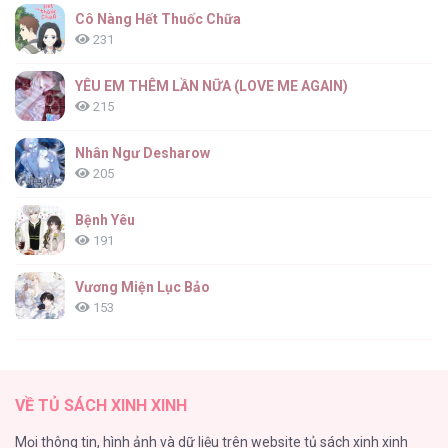
Cô Nàng Hết Thuốc Chữa
231
YÊU EM THÊM LẦN NỮA (LOVE ME AGAIN)
215
Nhân Ngư Desharow
205
Bệnh Yêu
191
Vương Miện Lục Bảo
153
Cuộc Sống Sung Sướng Trong Tù
139
VỀ TỦ SÁCH XINH XINH
Đứa Nhỏ Không Phải Là Con Anh
Mọi thông tin, hình ảnh và dữ liệu trên website tủ sách xinh xinh
132