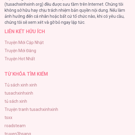
(tusachxinhxinh.org) đều được sưu tầm trên Internet. Chúng tôi
không sở hữu hay chịu trách nhiệm bản quyền nội dung. Nếu làm
ONESHOT CHỊCH
ảnh hưởng đến cá nhân hoặc bất cứ tổ chức nào, khi có yêu cầu,
118
chúng tôi sẽ xem xét và gỡ bỏ ngay lập tức.
LIÊN KẾT HỮU ÍCH
Kiếp Này Ta Sẽ Trở Thành Gia Chủ
118
Truyện Mới Cập Nhật
Truyện Mới Đăng
Mùa Xuân Hoa Nở
Truyện Hot Nhất
103
TỪ KHÓA TÌM KIẾM
Tủ sách xinh xinh
tusachxinhxinh
tủ sách xinh
Truyện tranh tusachxinhxinh
tsxx
roadsteam
truyen3hsang