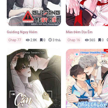
Guiding Nguy Hiểm
Màn Đêm Dịu Êm
Chap 77
2.8K
0
3 tháng trước
Chap 16
565
0