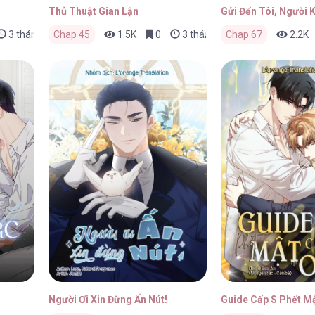
Thủ Thuật Gian Lận
Gửi Đến Tôi, Người
3 tháng trước
Chap 45
1.5K
0
3 tháng trước
Chap 67
2.2K
Người Ơi Xin Đừng Ấn Nút!
Guide Cấp S Phết M