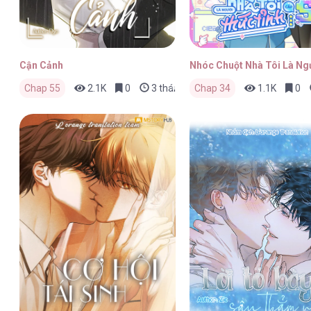
Cận Cảnh
Nhóc Chuột Nhà Tôi Là Ng
Chap 55
2.1K
0
3 tháng trước
Chap 34
1.1K
0