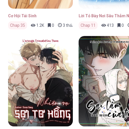
Cơ Hội Tái Sinh
Lời Tỏ Bày Nơi Sâu Thẳm 
Chap 35
1.2K
0
3 tháng trước
Chap 11
413
0