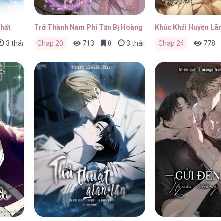
Nhất
Trở Thành Nam Phi Tần Bị Hoàng Đế Ghét Bỏ
Khúc Khải Huyền Lã
3 tháng trước
Chap 20
713
0
3 tháng trước
Chap 24
778