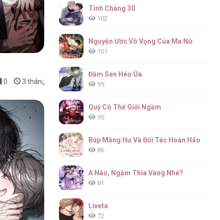
Tình Chàng 30
102
Nguyện Ước Vô Vọng Của Ma Nữ
101
Đầm Sen Héo Úa
0
3 tháng trước
95
Quý Cô Thế Giới Ngầm
95
Búp Măng Hư Và Đối Tác Hoàn Hảo
86
A Nào, Ngậm Thìa Vàng Nhé?
81
Liveta
72