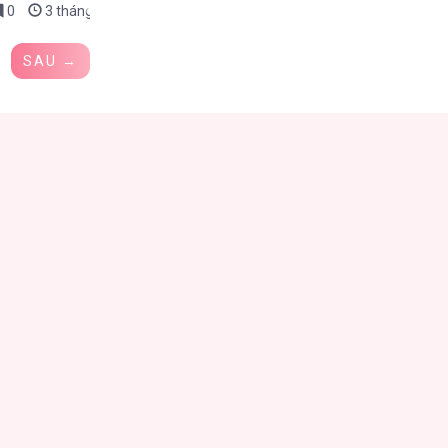
0
3 tháng trước
SAU →