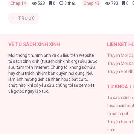
Chap 14
528
0
3 tháng trước
Chap 43
793
0
← TRƯỚC
VỀ TỦ SÁCH XINH XINH
LIÊN KẾT H
Mọi thông tin, hình ảnh và dữ liệu trên website
Truyện Mới Cậ
tủ sách xinh xinh (tusachxinhxinh.org) đều được
Truyện Mới Đ
sưu tầm trên Internet. Chúng tôi không sở hữu
Truyện Hot Nh
hay chịu trách nhiệm bản quyền nội dung. Nếu
làm ảnh hưởng đến cá nhân hoặc bất cứ tổ
chức nào, khi có yêu cầu, chúng tôi sẽ xem xét
TỪ KHÓA TÌ
và gỡ bỏ ngay lập tức.
Tủ sách xinh x
tusachxinhxin
tủ sách xinh
Truyện tranh 
tsxx