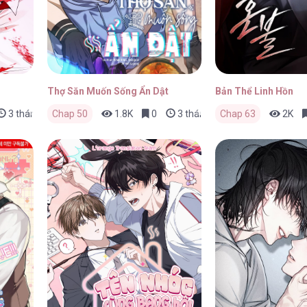
Thợ Săn Muốn Sống Ẩn Dật
Bản Thể Linh Hồn
3 tháng trước
Chap 50
1.8K
0
3 tháng trước
Chap 63
2K