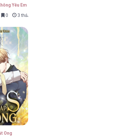
 Không Yêu Em
0
3 tháng trước
ật Ong