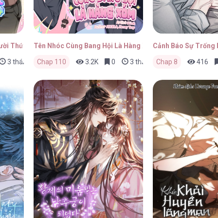
ười Thức Tỉnh Cấp S
Tên Nhóc Cùng Bang Hội Là Hàng Xóm
Cảnh Báo Sự Trống
3 tháng trước
Chap 110
3.2K
0
3 tháng trước
Chap 8
416