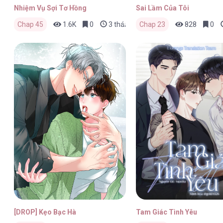
Nhiệm Vụ Sợi Tơ Hồng
Sai Lầm Của Tôi
Chap 45
1.6K
0
3 tháng trước
Chap 23
828
0
[DROP] Kẹo Bạc Hà
Tam Giác Tình Yêu