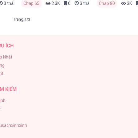
3 tháng trước
Chap 65
2.3K
0
3 tháng trước
Chap 80
3K
Trang 1/3
ỮU ÍCH
p Nhật
ăng
ất
M KIẾM
inh
h
tusachxinhxinh