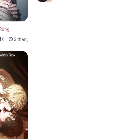
 Rỗng
0
3 tháng trước