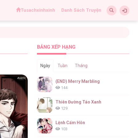
Tusachxinhxinh
Danh Sách Truyện
BẢNG XẾP HẠNG
Ngày
Tuần
Tháng
(END) Merry Marbling
144
Thiên Đường Táo Xanh
129
Lệnh Cấm Hôn
103