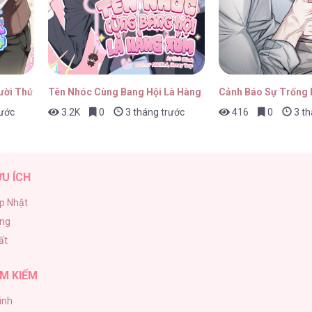
hap 11
17/04/2026
ười Thức Tỉnh Cấp S
Tên Nhóc Cùng Bang Hội Là Hàng Xóm
Cảnh Báo Sự Trống
rước
3.2K
0
3 tháng trước
416
0
3 th
hap 10
17/04/2026
ỮU ÍCH
p Nhật
ăng
hap 9
17/04/2026
ất
M KIẾM
inh