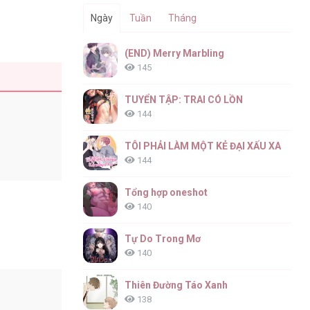
Ngày
Tuần
Tháng
(END) Merry Marbling
145
TUYỂN TẬP: TRAI CÓ LỒN
144
TÔI PHẢI LÀM MỘT KẺ ĐẠI XẤU XA
144
Tổng hợp oneshot
140
Tự Do Trong Mơ
140
Thiên Đường Táo Xanh
138