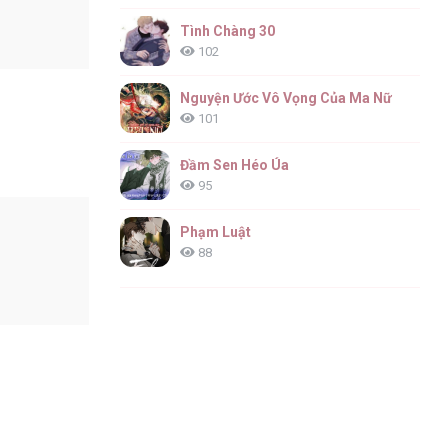
Tình Chàng 30
102
Nguyện Ước Vô Vọng Của Ma Nữ
101
Đầm Sen Héo Úa
95
Phạm Luật
88