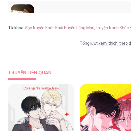
Khúc Khải Huyền Lãng Mạn [...] – C
Từ khóa:
đọc truyện Khúc Khải Huyền Lãng Mạn
,
truyện tranh Khúc
Tổng lượt
xem
,
thích
,
theo d
Khúc Khải Huyền Lãng Mạn [...] – C
TRUYỆN LIÊN QUAN
Khúc Khải Huyền Lãng Mạn [...] – C