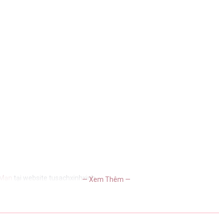
 Mạn
tại website tusachxinhxinh
— Xem Thêm —