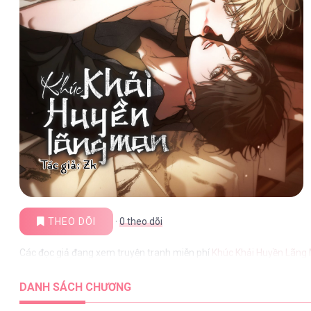
THEO DÕI
·
0
theo dõi
Các đọc giả đang xem truyện tranh miễn phí
Khúc Khải Huyền Lãng
DANH SÁCH CHƯƠNG