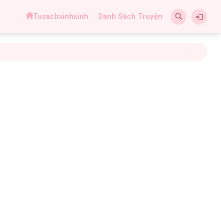
Tusachxinhxinh
Danh Sách Truyện