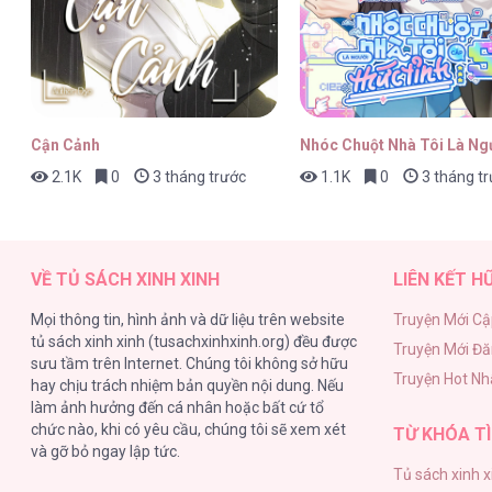
Khúc Khải Huyền Lãng Mạn [...] – C
Cận Cảnh
Nhóc Chuột Nhà Tôi Là Ng
2.1K
0
3 tháng trước
1.1K
0
3 tháng t
Khúc Khải Huyền Lãng Mạn [...] – C
VỀ TỦ SÁCH XINH XINH
LIÊN KẾT H
Mọi thông tin, hình ảnh và dữ liệu trên website
Truyện Mới Cậ
tủ sách xinh xinh (tusachxinhxinh.org) đều được
Truyện Mới Đ
Khúc Khải Huyền Lãng Mạn [...] – C
sưu tầm trên Internet. Chúng tôi không sở hữu
Truyện Hot Nh
hay chịu trách nhiệm bản quyền nội dung. Nếu
làm ảnh hưởng đến cá nhân hoặc bất cứ tổ
chức nào, khi có yêu cầu, chúng tôi sẽ xem xét
TỪ KHÓA TÌ
và gỡ bỏ ngay lập tức.
Tủ sách xinh x