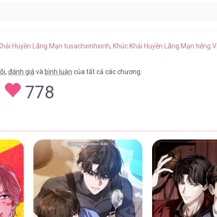
hap 18
17/04/2026
 Khải Huyền Lãng Mạn tusachxinhxinh
,
Khúc Khải Huyền Lãng Mạn tiếng V
õi
,
đánh giá
và
bình luận
của tất cả các chương.
778
hap 17
17/04/2026
hap 16
17/04/2026