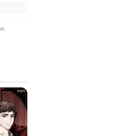
iệt
.