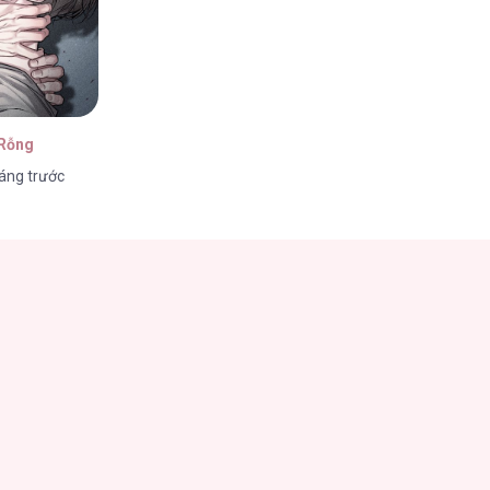
 Rỗng
áng trước