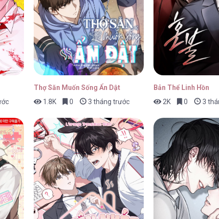
hap 15
17/04/2026
hap 14
17/04/2026
Thợ Săn Muốn Sống Ẩn Dật
Bản Thể Linh Hồn
ước
1.8K
0
3 tháng trước
2K
0
3 thá
hap 13
17/04/2026
hap 12
17/04/2026