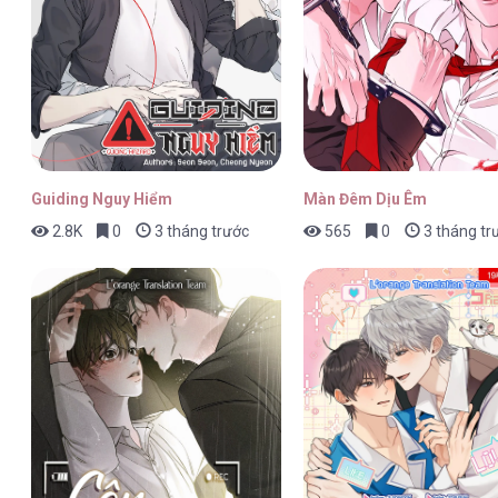
Khúc Khải Huyền Lãng Mạn [...] – C
Khúc Khải Huyền Lãng Mạn [...] – C
Guiding Nguy Hiểm
Màn Đêm Dịu Êm
2.8K
0
3 tháng trước
565
0
3 tháng tr
Khúc Khải Huyền Lãng Mạn [...] – C
Khúc Khải Huyền Lãng Mạn [...] – C