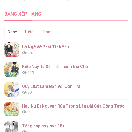
BẢNG XẾP HẠNG
Ngày
Tuần
Tháng
Lớ Ngớ Vớ Phải Tình Yêu
182
Kiếp Này Ta Sẽ Trở Thành Gia Chủ
115
Quy Luật Làm Bạn Với Con Trai
90
Hầu Nữ Bị Nguyền Rủa Trong Lâu Đài Của Công Tước
83
Tổng hợp boylove 18+
83