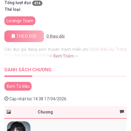
Tổng lượt đọc
414
Thể loại:
Lorange Team
THEO DÕI
·
0
theo dõi
Các đọc giả đang xem truyện tranh miễn phí
Cảnh Báo Sự Trống
Rỗng
tại website tusachxinhxinh
— Xem Thêm —
DANH SÁCH CHƯƠNG
Xem Từ Đầu
Cập nhật lúc 14:38 17/04/2026.
Chương