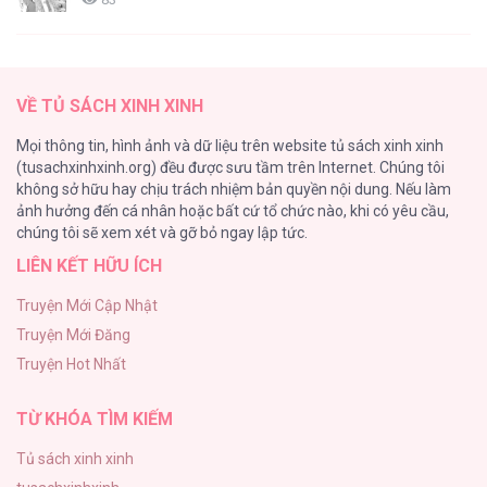
TUYỂN TẬP: TRAI CÓ LỒN
82
VỀ TỦ SÁCH XINH XINH
ONESHORT BÁI THIẾN
Mọi thông tin, hình ảnh và dữ liệu trên website tủ sách xinh xinh
82
(tusachxinhxinh.org) đều được sưu tầm trên Internet. Chúng tôi
không sở hữu hay chịu trách nhiệm bản quyền nội dung. Nếu làm
TUYỂN TẬP MANHWA BÍ MẬT CƠ THỂ
ảnh hưởng đến cá nhân hoặc bất cứ tổ chức nào, khi có yêu cầu,
74
chúng tôi sẽ xem xét và gỡ bỏ ngay lập tức.
LIÊN KẾT HỮU ÍCH
Mối Tình Thầm Kín
59
Truyện Mới Cập Nhật
Truyện Mới Đăng
Căn Nhà Của Dị Nhân
Truyện Hot Nhất
56
TỪ KHÓA TÌM KIẾM
Tủ sách xinh xinh