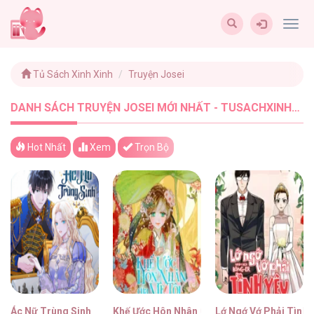
Togg
navig
Tủ Sách Xinh Xinh
Truyện Josei
DANH SÁCH TRUYỆN JOSEI MỚI NHẤT - TUSACHXINHXINH (35)
Hot Nhất
Xem
Trọn Bộ
Ác Nữ Trùng Sinh
Khế Ước Hôn Nhân Của Mẹ Tôi
Lớ Ngớ Vớ Phải Tình 