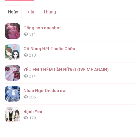
Ngày
Tuần
Tháng
Tổng hợp oneshot
514
Cô Nàng Hết Thuốc Chữa
218
YÊU EM THÊM LẦN NỮA (LOVE ME AGAIN)
214
Nhân Ngư Desharow
205
Bệnh Yêu
179
(END) Merry Marbling
150