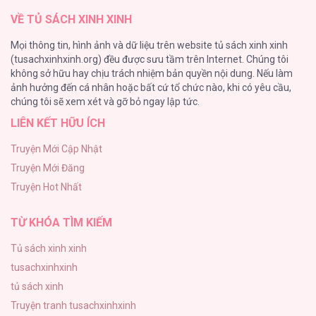
VỀ TỦ SÁCH XINH XINH
Phế Vật Dòng Dõi Bá Tước
Mọi thông tin, hình ảnh và dữ liệu trên website tủ sách xinh xinh
135
(tusachxinhxinh.org) đều được sưu tầm trên Internet. Chúng tôi
không sở hữu hay chịu trách nhiệm bản quyền nội dung. Nếu làm
Đứa Nhỏ Không Phải Là Con Anh
ảnh hưởng đến cá nhân hoặc bất cứ tổ chức nào, khi có yêu cầu,
124
chúng tôi sẽ xem xét và gỡ bỏ ngay lập tức.
LIÊN KẾT HỮU ÍCH
Vương Miện Lục Bảo
113
Truyện Mới Cập Nhật
Truyện Mới Đăng
Mùa Xuân Hoa Nở
Truyện Hot Nhất
103
TỪ KHÓA TÌM KIẾM
Tủ sách xinh xinh
tusachxinhxinh
tủ sách xinh
Truyện tranh tusachxinhxinh