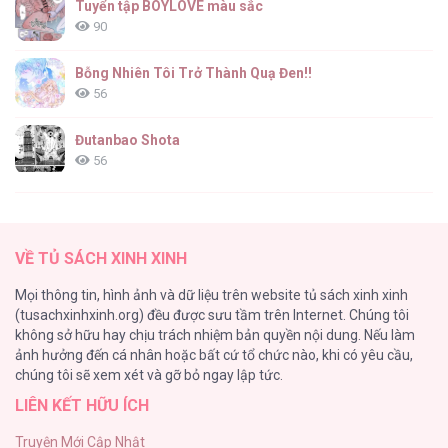
Tuyển tập BOYLOVE màu sắc
90
Bỗng Nhiên Tôi Trở Thành Quạ Đen!!
56
Đutanbao Shota
56
Tên Khốn Đáng Yêu Của Tôi
55
VỀ TỦ SÁCH XINH XINH
Kiếp Này Ta Sẽ Trở Thành Gia Chủ
Mọi thông tin, hình ảnh và dữ liệu trên website tủ sách xinh xinh
54
(tusachxinhxinh.org) đều được sưu tầm trên Internet. Chúng tôi
không sở hữu hay chịu trách nhiệm bản quyền nội dung. Nếu làm
Một Đêm Nọ Đột Nhiên Yandere Tới!
ảnh hưởng đến cá nhân hoặc bất cứ tổ chức nào, khi có yêu cầu,
51
chúng tôi sẽ xem xét và gỡ bỏ ngay lập tức.
LIÊN KẾT HỮU ÍCH
Cách Khiến Phu Quân Đứng Về Phía Tôi
48
Truyện Mới Cập Nhật