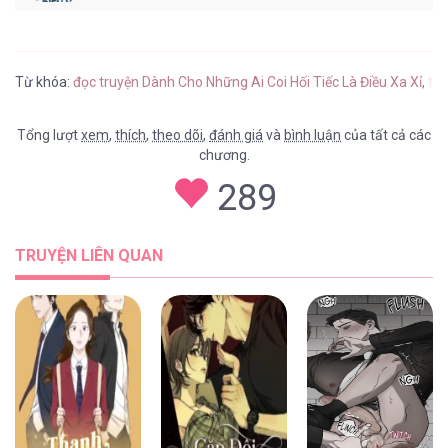
Từ khóa:
đọc truyện Dành Cho Những Ai Coi Hối Tiếc Là Điều Xa Xỉ
,
tru
Tổng lượt
xem
,
thích
,
theo dõi
,
đánh giá
và
bình luận
của tất cả các
chương.
289
TRUYỆN LIÊN QUAN