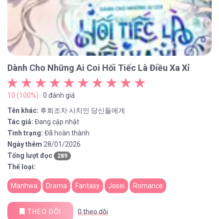
Dành Cho Những Ai Coi Hối Tiếc Là Điều Xa Xỉ
10 (100%)
· 0 đánh giá
Tên khác:
후회조차 사치인 당신들에게
Tác giả:
Đang cập nhật
Tình trạng:
Đã hoàn thành
Ngày thêm
28/01/2026
Tổng lượt đọc
289
Thể loại:
Manhwa
Drama
Fantasy
Josei
Romance
THEO DÕI
·
0
theo dõi