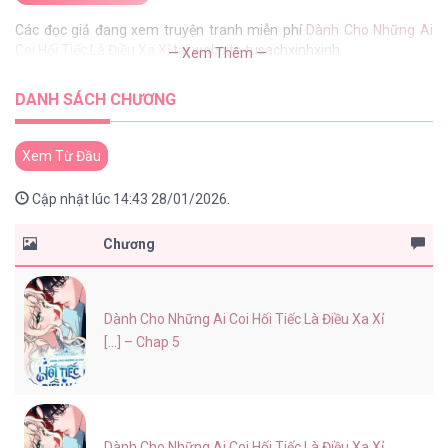
Các đọc giả đang xem truyện tranh miễn phí
Dành Cho Những Ai
Coi Hối Tiếc Là Điều Xa Xỉ
tại website tusachxinhxinh
— Xem Thêm —
DANH SÁCH CHƯƠNG
Xem Từ Đầu
Cập nhật lúc 14:43 28/01/2026.
Chương
Dành Cho Những Ai Coi Hối Tiếc Là Điều Xa Xỉ
[...] – Chap 5
Dành Cho Những Ai Coi Hối Tiếc Là Điều Xa Xỉ