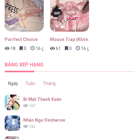
Purrfect Choice
Mouse Trap (Không Che)
18
0
16 giờ trước
61
0
16 giờ trước
BẢNG XẾP HẠNG
Ngày
Tuần
Tháng
Bí Mật Thanh Xuân
167
Nhân Ngư Desharow
132