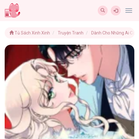
Togg
navig
Tủ Sách Xinh Xinh
Truyện Tranh
Dành Cho Những Ai Coi Hố