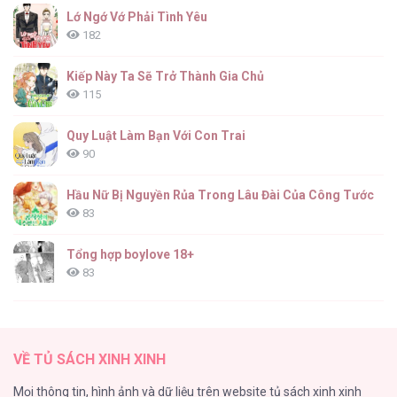
Ba Lần Động Phòng [...] – Chap 55
Lớ Ngớ Vớ Phải Tình Yêu
182
Kiếp Này Ta Sẽ Trở Thành Gia Chủ
115
Ba Lần Động Phòng [...] – Chap 54
Quy Luật Làm Bạn Với Con Trai
90
Hầu Nữ Bị Nguyền Rủa Trong Lâu Đài Của Công Tước
83
Ba Lần Động Phòng [...] – Chap 53
Tổng hợp boylove 18+
83
TUYỂN TẬP: TRAI CÓ LỒN
82
Ba Lần Động Phòng [...] – Chap 52
VỀ TỦ SÁCH XINH XINH
ONESHORT BÁI THIẾN
Mọi thông tin, hình ảnh và dữ liệu trên website tủ sách xinh xinh
82