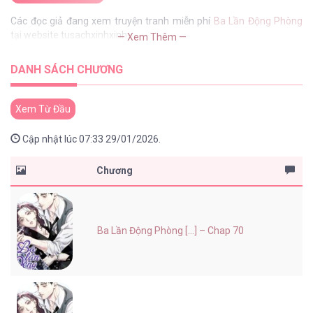
Các đọc giả đang xem truyện tranh miễn phí
Ba Lần Động Phòng
tại website tusachxinhxinh
— Xem Thêm —
DANH SÁCH CHƯƠNG
Xem Từ Đầu
Cập nhật lúc 07:33 29/01/2026.
Chương
Ba Lần Động Phòng [...] – Chap 70