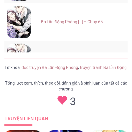
Ba Lần Động Phòng [...] – Chap 65
Ba Lần Động Phòng [...] – Chap 64
Từ khóa:
đọc truyện Ba Lần Động Phòng
,
truyện tranh Ba Lần Động P
Tổng lượt
xem
,
thích
,
theo dõi
,
đánh giá
và
bình luận
của tất cả các
chương.
Ba Lần Động Phòng [...] – Chap 63
3
TRUYỆN LIÊN QUAN