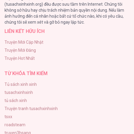
(tusachxinhxinh.org) đều được sưu tầm trên Internet. Chúng tôi
không sở hữu hay chịu trách nhiệm bản quyền nội dung. Nếu làm
TUYỂN TẬP MANHWA BÍ MẬT CƠ THỂ
ảnh hưởng đến cá nhân hoặc bất cứ tổ chức nào, khi có yêu cầu,
74
Ba Lần Động Phòng [...] – Chap 51
chúng tôi sẽ xem xét và gỡ bỏ ngay lập tức.
LIÊN KẾT HỮU ÍCH
Mối Tình Thầm Kín
59
Truyện Mới Cập Nhật
Truyện Mới Đăng
Căn Nhà Của Dị Nhân
Truyện Hot Nhất
56
Ba Lần Động Phòng [...] – Chap 50
TỪ KHÓA TÌM KIẾM
Tủ sách xinh xinh
tusachxinhxinh
Ba Lần Động Phòng [...] – Chap 49
tủ sách xinh
Truyện tranh tusachxinhxinh
tsxx
roadsteam
truyen3hsang