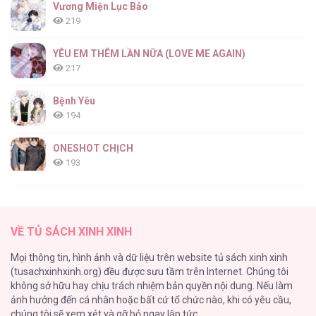
Vương Miện Lục Bảo
219
YÊU EM THÊM LẦN NỮA (LOVE ME AGAIN)
217
Bệnh Yêu
194
ONESHOT CHỊCH
193
Tổng hợp boylove 18+
187
VỀ TỦ SÁCH XINH XINH
Kiếp Này Ta Sẽ Trở Thành Gia Chủ
Mọi thông tin, hình ảnh và dữ liệu trên website tủ sách xinh xinh
184
(tusachxinhxinh.org) đều được sưu tầm trên Internet. Chúng tôi
không sở hữu hay chịu trách nhiệm bản quyền nội dung. Nếu làm
Cuộc Sống Sung Sướng Trong Tù
ảnh hưởng đến cá nhân hoặc bất cứ tổ chức nào, khi có yêu cầu,
140
chúng tôi sẽ xem xét và gỡ bỏ ngay lập tức.