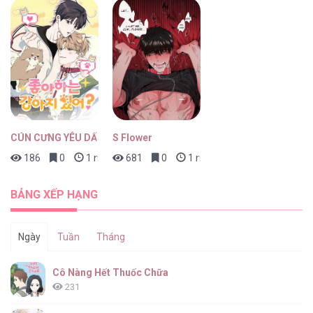
CÚN CƯNG YÊU DẤU
S Flower
186
0
1 ngày trước
681
0
1 ngày trước
BẢNG XẾP HẠNG
Ngày
Tuần
Tháng
Cô Nàng Hết Thuốc Chữa
231