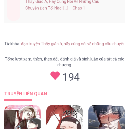
Thầy Giáo À, Hãy Cùng Nói Về Những Câu
Chuyện Đen Tối Nào! [...] – Chap 1
Từ khóa:
đọc truyện Thầy giáo à, hãy cùng nói về những câu chuyện đe
Tổng lượt
xem
,
thích
,
theo dõi
,
đánh giá
và
bình luận
của tất cả các
chương.
194
TRUYỆN LIÊN QUAN