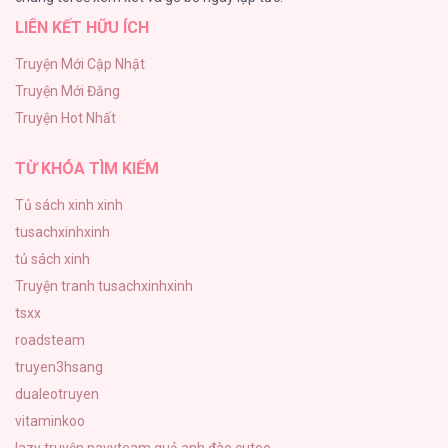
LIÊN KẾT HỮU ÍCH
Đứa Nhỏ Không Phải Là Con Anh
132
Truyện Mới Cập Nhật
Truyện Mới Đăng
Mùa Xuân Hoa Nở
Truyện Hot Nhất
104
TỪ KHÓA TÌM KIẾM
Tủ sách xinh xinh
tusachxinhxinh
tủ sách xinh
Truyện tranh tusachxinhxinh
tsxx
roadsteam
truyen3hsang
dualeotruyen
vitaminkoo