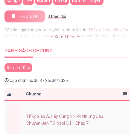
Manga
18+
Harem
Cổ Đại
Dưa Leo Truyện
THEO DÕI
·
0
theo dõi
Các đọc giả đang xem truyện tranh miễn phí
Thầy giáo à, hãy cùng
nói về những câu chuyện đen tối nào!
tại website tusachxinhxinh
— Xem Thêm —
DANH SÁCH CHƯƠNG
Xem Từ Đầu
Cập nhật lúc 06:37 26/04/2026.
Chương
Thầy Giáo À, Hãy Cùng Nói Về Những Câu
Chuyện Đen Tối Nào! [...] – Chap 7