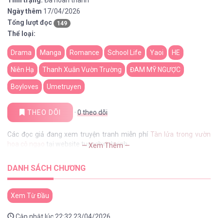
Tình trạng:
Đã hoàn thành
Ngày thêm
17/04/2026
Tổng lượt đọc
149
Thể loại:
Drama
Manga
Romance
School Life
Yaoi
HE
Niên Hạ
Thanh Xuân Vườn Trường
ĐAM MỸ NGƯỢC
Boyloves
Umetruyen
THEO DÕI
·
0
theo dõi
Các đọc giả đang xem truyện tranh miễn phí
Tàn lửa trong vườn
hoa cô ngạo
tại website tusachxinhxinh
— Xem Thêm —
DANH SÁCH CHƯƠNG
Xem Từ Đầu
Cập nhật lúc 22:32 23/04/2026.