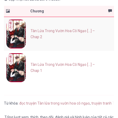
Chương
Tàn Lửa Trong Vườn Hoa Cô Ngạo [...] –
Chap 2
Tàn Lửa Trong Vườn Hoa Cô Ngạo [...] –
Chap 1
Từ khóa:
đọc truyện Tàn lửa trong vườn hoa cô ngạo
,
truyện tranh Tà
Tổng lượt
xem
,
thích
,
theo dõi
,
đánh giá
và
bình luận
của tất cả các