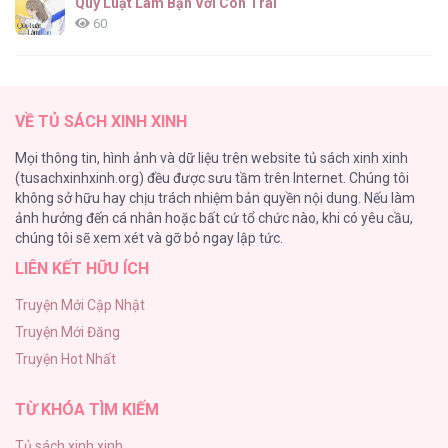
Quy Luật Làm Bạn Với Con Trai
60
Fan cuồng Boylove bị triệu hồi tới một thế giới lạ
57
VỀ TỦ SÁCH XINH XINH
Lớ Ngớ Vớ Phải Tình Yêu
Mọi thông tin, hình ảnh và dữ liệu trên website tủ sách xinh xinh
50
(tusachxinhxinh.org) đều được sưu tầm trên Internet. Chúng tôi
không sở hữu hay chịu trách nhiệm bản quyền nội dung. Nếu làm
Tuyển Tập Manhwa Ngắn Bạo Dăm
ảnh hưởng đến cá nhân hoặc bất cứ tổ chức nào, khi có yêu cầu,
44
chúng tôi sẽ xem xét và gỡ bỏ ngay lập tức.
LIÊN KẾT HỮU ÍCH
CẨN THẬN TRĂNG TRÒN THÁNG 3 ĐẤY
43
Truyện Mới Cập Nhật
Truyện Mới Đăng
Con Tim Rung Động
Truyện Hot Nhất
41
TỪ KHÓA TÌM KIẾM
Tủ sách xinh xinh