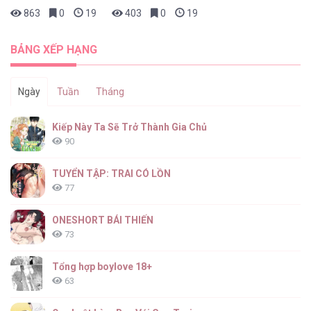
863
0
19 giờ trước
403
0
19 giờ trước
BẢNG XẾP HẠNG
Ngày
Tuần
Tháng
Kiếp Này Ta Sẽ Trở Thành Gia Chủ
90
TUYỂN TẬP: TRAI CÓ LỒN
77
ONESHORT BÁI THIẾN
73
Tổng hợp boylove 18+
63