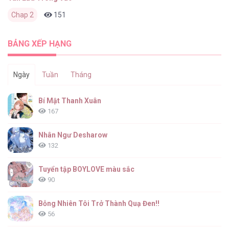
Chap 2
151
0
3 tháng trước
BẢNG XẾP HẠNG
Ngày
Tuần
Tháng
Bí Mật Thanh Xuân
167
Nhân Ngư Desharow
132
Tuyển tập BOYLOVE màu sắc
90
Bỗng Nhiên Tôi Trở Thành Quạ Đen!!
56