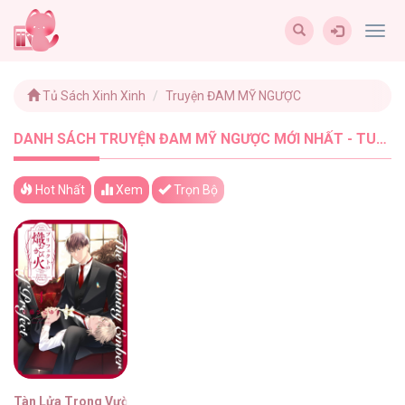
Togg
navig
Tủ Sách Xinh Xinh
Truyện ĐAM MỸ NGƯỢC
DANH SÁCH TRUYỆN ĐAM MỸ NGƯỢC MỚI NHẤT - TUSACHXINHXINH (1)
Hot Nhất
Xem
Trọn Bộ
Tàn Lửa Trong Vườn Hoa Cô Ngạo