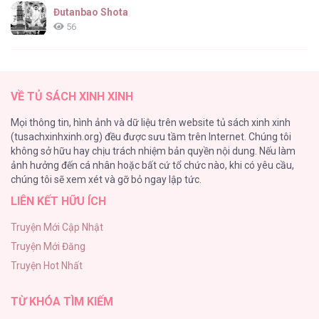
Đutanbao Shota
56
Tên Khốn Đáng Yêu Của Tôi
55
VỀ TỦ SÁCH XINH XINH
Kiếp Này Ta Sẽ Trở Thành Gia Chủ
Mọi thông tin, hình ảnh và dữ liệu trên website tủ sách xinh xinh
54
(tusachxinhxinh.org) đều được sưu tầm trên Internet. Chúng tôi
không sở hữu hay chịu trách nhiệm bản quyền nội dung. Nếu làm
Một Đêm Nọ Đột Nhiên Yandere Tới!
ảnh hưởng đến cá nhân hoặc bất cứ tổ chức nào, khi có yêu cầu,
51
chúng tôi sẽ xem xét và gỡ bỏ ngay lập tức.
LIÊN KẾT HỮU ÍCH
Cách Khiến Phu Quân Đứng Về Phía Tôi
48
Truyện Mới Cập Nhật
Truyện Mới Đăng
ONESHOT CHỊCH VỒN CHỊCH VÃ
Truyện Hot Nhất
47
TỪ KHÓA TÌM KIẾM