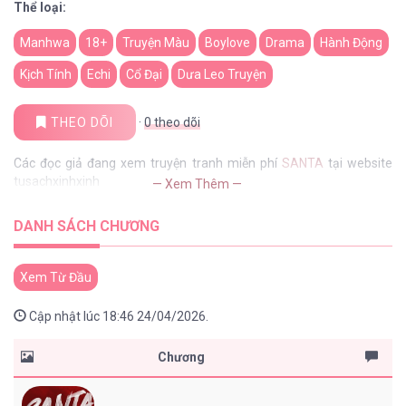
Thể loại:
Manhwa
18+
Truyện Màu
Boylove
Drama
Hành Động
Kịch Tính
Echi
Cổ Đại
Dưa Leo Truyện
THEO DÕI
·
0
theo dõi
Các đọc giả đang xem truyện tranh miễn phí
SANTA
tại website
tusachxinhxinh
— Xem Thêm —
DANH SÁCH CHƯƠNG
Xem Từ Đầu
Cập nhật lúc 18:46 24/04/2026.
Chương