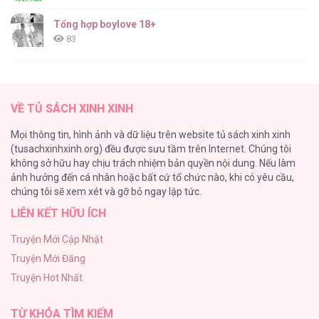
Tổng hợp boylove 18+
83
TUYỂN TẬP: TRAI CÓ LỒN
82
VỀ TỦ SÁCH XINH XINH
ONESHORT BÁI THIẾN
Mọi thông tin, hình ảnh và dữ liệu trên website tủ sách xinh xinh
82
(tusachxinhxinh.org) đều được sưu tầm trên Internet. Chúng tôi
không sở hữu hay chịu trách nhiệm bản quyền nội dung. Nếu làm
TUYỂN TẬP MANHWA BÍ MẬT CƠ THỂ
ảnh hưởng đến cá nhân hoặc bất cứ tổ chức nào, khi có yêu cầu,
74
chúng tôi sẽ xem xét và gỡ bỏ ngay lập tức.
LIÊN KẾT HỮU ÍCH
Mối Tình Thầm Kín
59
Truyện Mới Cập Nhật
Truyện Mới Đăng
Căn Nhà Của Dị Nhân
Truyện Hot Nhất
56
TỪ KHÓA TÌM KIẾM