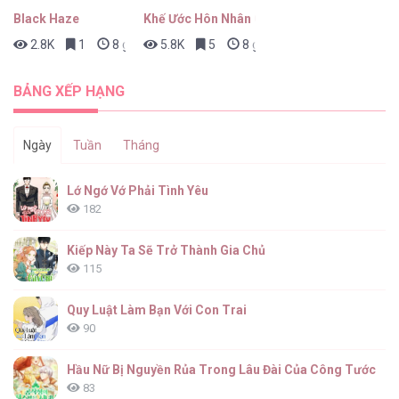
Black Haze
Khế Ước Hôn Nhân Của Mẹ Tôi
2.8K
1
8 giờ trước
5.8K
5
8 giờ trước
BẢNG XẾP HẠNG
Ngày
Tuần
Tháng
Lớ Ngớ Vớ Phải Tình Yêu
182
Kiếp Này Ta Sẽ Trở Thành Gia Chủ
115
Quy Luật Làm Bạn Với Con Trai
90
Hầu Nữ Bị Nguyền Rủa Trong Lâu Đài Của Công Tước
83