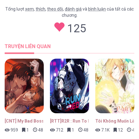
Tổng lượt
xem
,
thích
,
theo dõi
,
đánh giá
và
bình luận
của tất cả các
chương.
125
TRUYỆN LIÊN QUAN
[CNT] My Bad Boss
[RTT]R2R : Run To Red
Tôi Không Muốn Làm
959
1
48 phút trước
712
1
48 phút trước
7.1K
12
48 