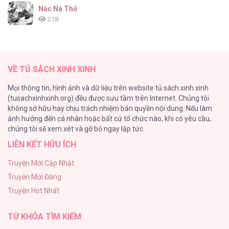
83
Nắc Ná Thở
218
Nhân Ngư Desharow
205
Phép Tắc Nuôi Dưỡng Chó Điên [...] – Chap
VỀ TỦ SÁCH XINH XINH
82
Cây Không Có Rễ
Mọi thông tin, hình ảnh và dữ liệu trên website tủ sách xinh xinh
191
(tusachxinhxinh.org) đều được sưu tầm trên Internet. Chúng tôi
không sở hữu hay chịu trách nhiệm bản quyền nội dung. Nếu làm
Làm vị cứu tinh thật dễ dàng
ảnh hưởng đến cá nhân hoặc bất cứ tổ chức nào, khi có yêu cầu,
186
Phép Tắc Nuôi Dưỡng Chó Điên [...] – Chap
chúng tôi sẽ xem xét và gỡ bỏ ngay lập tức.
81
LIÊN KẾT HỮU ÍCH
Thiên Đường Táo Xanh
156
Truyện Mới Cập Nhật
Truyện Mới Đăng
(END) Merry Marbling
Phép Tắc Nuôi Dưỡng Chó Điên [...] – Chap
Truyện Hot Nhất
150
80
TỪ KHÓA TÌM KIẾM