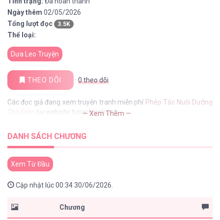
Tình trạng:
Đã hoàn thành
Ngày thêm
02/05/2026
Tổng lượt đọc
3.5K
Thể loại:
Dưa Leo Truyện
THEO DÕI
·
0
theo dõi
Các đọc giả đang xem truyện tranh miễn phí
Phép Tắc Nuôi Dưỡng
Chó Điên
tại website tusachxinhxinh
— Xem Thêm —
DANH SÁCH CHƯƠNG
Xem Từ Đầu
Cập nhật lúc 00:34 30/06/2026.
Chương