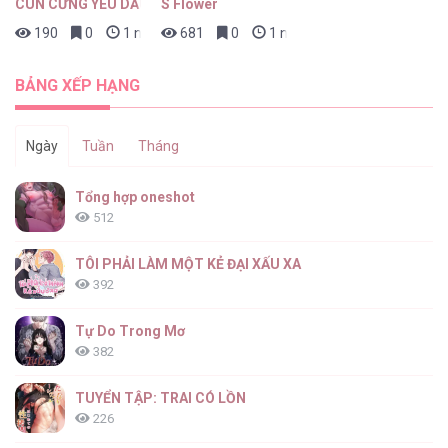
CÚN CƯNG YÊU DẤU
S Flower
190
0
1 ngày trước
681
0
1 ngày trước
Phép Tắc Nuôi Dưỡng Chó Điên [...] – Chap
86
BẢNG XẾP HẠNG
Ngày
Tuần
Tháng
Phép Tắc Nuôi Dưỡng Chó Điên [...] – Chap
Tổng hợp oneshot
85
512
TÔI PHẢI LÀM MỘT KẺ ĐẠI XẤU XA
392
Phép Tắc Nuôi Dưỡng Chó Điên [...] – Chap
84
Tự Do Trong Mơ
382
TUYỂN TẬP: TRAI CÓ LỒN
226
Phép Tắc Nuôi Dưỡng Chó Điên [...] – Chap