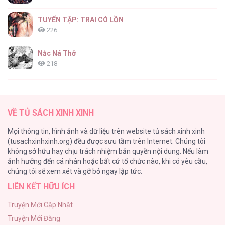
TUYỂN TẬP: TRAI CÓ LỒN
226
Nắc Ná Thở
218
Nhân Ngư Desharow
205
VỀ TỦ SÁCH XINH XINH
Cây Không Có Rễ
Mọi thông tin, hình ảnh và dữ liệu trên website tủ sách xinh xinh
191
(tusachxinhxinh.org) đều được sưu tầm trên Internet. Chúng tôi
không sở hữu hay chịu trách nhiệm bản quyền nội dung. Nếu làm
Làm vị cứu tinh thật dễ dàng
ảnh hưởng đến cá nhân hoặc bất cứ tổ chức nào, khi có yêu cầu,
186
chúng tôi sẽ xem xét và gỡ bỏ ngay lập tức.
LIÊN KẾT HỮU ÍCH
Thiên Đường Táo Xanh
156
Truyện Mới Cập Nhật
Truyện Mới Đăng
(END) Merry Marbling