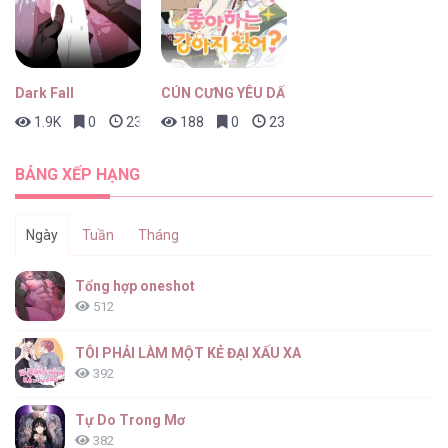
Dark Fall
CÚN CƯNG YÊU DẤU
1.9K
0
23 giờ trước
188
0
23 giờ trước
BẢNG XẾP HẠNG
Ngày
Tuần
Tháng
Tổng hợp oneshot
512
TÔI PHẢI LÀM MỘT KẺ ĐẠI XẤU XA
392
Tự Do Trong Mơ
382