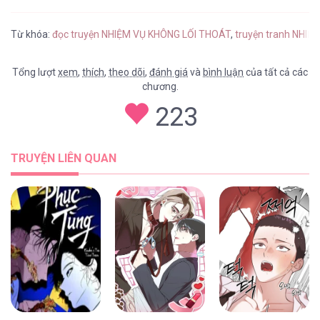
Từ khóa:
đọc truyện NHIỆM VỤ KHÔNG LỐI THOÁT
,
truyện tranh NHIỆ
Tổng lượt
xem
,
thích
,
theo dõi
,
đánh giá
và
bình luận
của tất cả các
chương.
223
TRUYỆN LIÊN QUAN