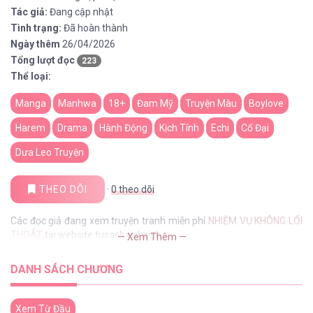
Tác giả:
Đang cập nhật
Tình trạng:
Đã hoàn thành
Ngày thêm
26/04/2026
Tổng lượt đọc
223
Thể loại:
Manga
Manhwa
18+
Đam Mỹ
Truyện Màu
Boylove
Harem
Drama
Hành Động
Kịch Tính
Echi
Cổ Đại
Dưa Leo Truyện
THEO DÕI
·
0
theo dõi
Các đọc giả đang xem truyện tranh miễn phí
NHIỆM VỤ KHÔNG LỐI
THOÁT
tại website tusachxinhxinh
— Xem Thêm —
DANH SÁCH CHƯƠNG
Xem Từ Đầu