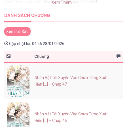
Vào Chưa Từng Xuất Hiện
tại website tusachxinhxinh
— Xem Thêm —
DANH SÁCH CHƯƠNG
Xem Từ Đầu
Cập nhật lúc 04:56 28/01/2026.
Chương
Nhân Vật Tôi Xuyên Vào Chưa Từng Xuất
Hiện [...] – Chap 47
Nhân Vật Tôi Xuyên Vào Chưa Từng Xuất
Hiện [...] – Chap 46