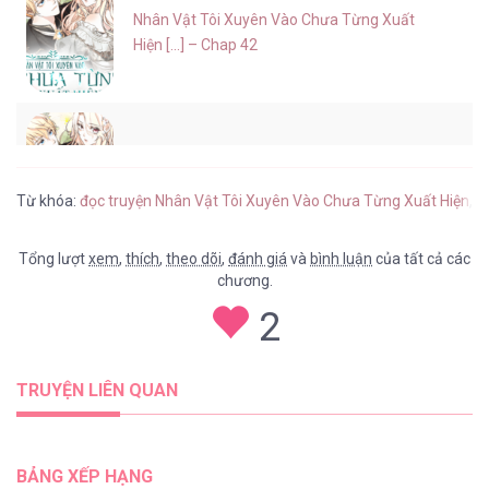
Nhân Vật Tôi Xuyên Vào Chưa Từng Xuất
Hiện [...] – Chap 42
Nhân Vật Tôi Xuyên Vào Chưa Từng Xuất
Hiện [...] – Chap 41
Từ khóa:
đọc truyện Nhân Vật Tôi Xuyên Vào Chưa Từng Xuất Hiện
,
t
Tổng lượt
xem
,
thích
,
theo dõi
,
đánh giá
và
bình luận
của tất cả các
chương.
Nhân Vật Tôi Xuyên Vào Chưa Từng Xuất
2
Hiện [...] – Chap 40
TRUYỆN LIÊN QUAN
Nhân Vật Tôi Xuyên Vào Chưa Từng Xuất
Hiện [...] – Chap 39
BẢNG XẾP HẠNG