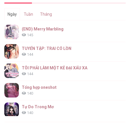
Ngày
Tuần
Tháng
Nhân Vật Tôi Xuyên Vào Chưa Từng Xuất
(END) Merry Marbling
Hiện [...] – Chap 38
145
TUYỂN TẬP: TRAI CÓ LỒN
144
Nhân Vật Tôi Xuyên Vào Chưa Từng Xuất
Hiện [...] – Chap 37
TÔI PHẢI LÀM MỘT KẺ ĐẠI XẤU XA
144
Tổng hợp oneshot
140
Nhân Vật Tôi Xuyên Vào Chưa Từng Xuất
Hiện [...] – Chap 36
Tự Do Trong Mơ
140
Thiên Đường Táo Xanh