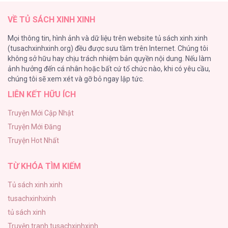
138
Nhân Vật Tôi Xuyên Vào Chưa Từng Xuất
VỀ TỦ SÁCH XINH XINH
Hiện [...] – Chap 35
Tình Chàng 30
Mọi thông tin, hình ảnh và dữ liệu trên website tủ sách xinh xinh
102
(tusachxinhxinh.org) đều được sưu tầm trên Internet. Chúng tôi
không sở hữu hay chịu trách nhiệm bản quyền nội dung. Nếu làm
Nguyện Ước Vô Vọng Của Ma Nữ
ảnh hưởng đến cá nhân hoặc bất cứ tổ chức nào, khi có yêu cầu,
101
Nhân Vật Tôi Xuyên Vào Chưa Từng Xuất
chúng tôi sẽ xem xét và gỡ bỏ ngay lập tức.
Hiện [...] – Chap 34
LIÊN KẾT HỮU ÍCH
Đầm Sen Héo Úa
95
Truyện Mới Cập Nhật
Truyện Mới Đăng
Phạm Luật
Nhân Vật Tôi Xuyên Vào Chưa Từng Xuất
Truyện Hot Nhất
88
Hiện [...] – Chap 33
TỪ KHÓA TÌM KIẾM
Tủ sách xinh xinh
tusachxinhxinh
Nhân Vật Tôi Xuyên Vào Chưa Từng Xuất
tủ sách xinh
Hiện [...] – Chap 32
Truyện tranh tusachxinhxinh