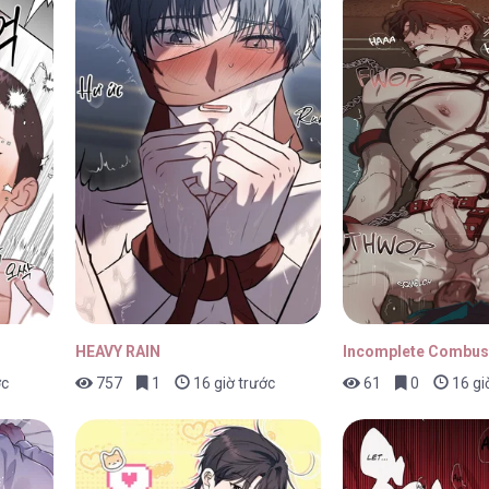
21/04/2026
21/04/2026
21/04/2026
HEAVY RAIN
Incomplete Combus
ớc
757
1
16 giờ trước
61
0
16 gi
21/04/2026