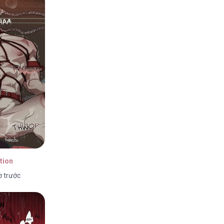
tion
ờ trước