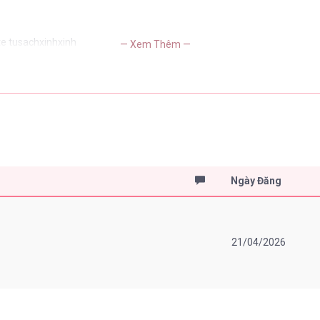
te tusachxinhxinh
— Xem Thêm —
Ngày Đăng
21/04/2026