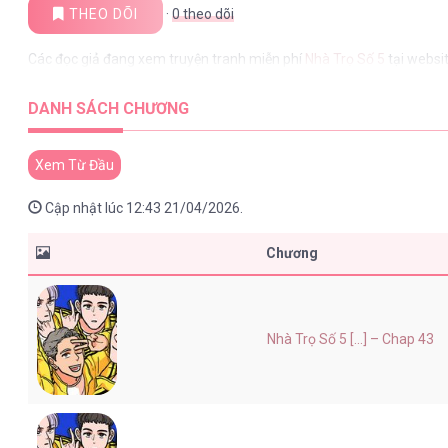
THEO DÕI
·
0
theo dõi
Các đọc giả đang xem truyện tranh miễn phí
Nhà Trọ Số 5
tại websi
DANH SÁCH CHƯƠNG
Xem Từ Đầu
Cập nhật lúc 12:43 21/04/2026.
Chương
Nhà Trọ Số 5 [...] – Chap 43