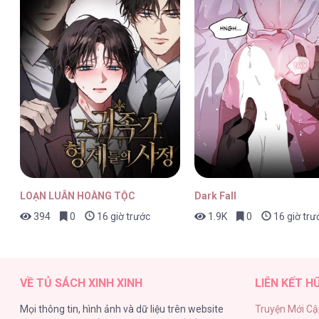
Nhà Trọ Số 5 [...] – Chap 31
Nhà Trọ Số 5 [...] – Chap 30
LOẠN LUÂN HOÀNG TỘC
Dark Fall
394
0
16 giờ trước
1.9K
0
16 giờ trư
Nhà Trọ Số 5 [...] – Chap 29
VỀ TỦ SÁCH XINH XINH
LIÊN KẾT H
Mọi thông tin, hình ảnh và dữ liệu trên website
Truyện Mới Cậ