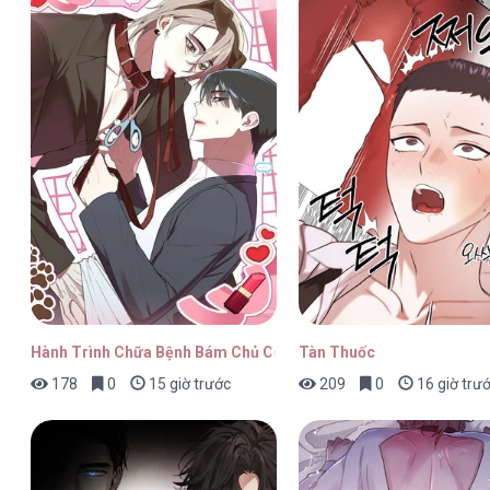
Nhà Trọ Số 5 [...] – Chap 35
Nhà Trọ Số 5 [...] – Chap 34
Nhà Trọ Số 5 [...] – Chap 33
Hành Trình Chữa Bệnh Bám Chủ Của Cún Nhà Tôi
Tàn Thuốc
178
0
15 giờ trước
209
0
16 giờ trư
Nhà Trọ Số 5 [...] – Chap 32