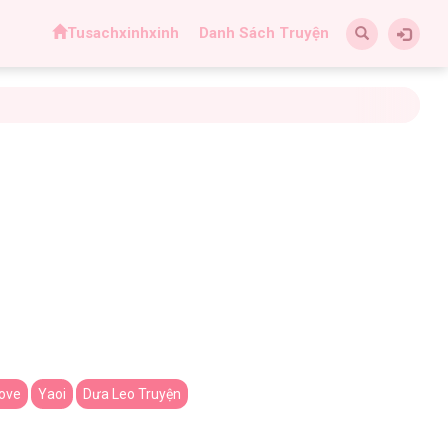
Tusachxinhxinh
Danh Sách Truyện
love
Yaoi
Dưa Leo Truyện