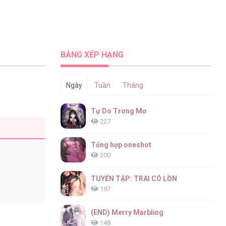
BẢNG XẾP HẠNG
Ngày
Tuần
Tháng
Tự Do Trong Mơ
227
Tổng hợp oneshot
200
TUYỂN TẬP: TRAI CÓ LỒN
197
(END) Merry Marbling
148