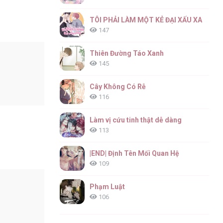
TÔI PHẢI LÀM MỘT KẺ ĐẠI XẤU XA
147
Thiên Đường Táo Xanh
145
Cây Không Có Rễ
116
Làm vị cứu tinh thật dễ dàng
113
|END| Định Tên Mối Quan Hệ
109
Phạm Luật
106