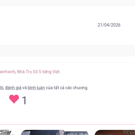
21/04/2026
21/04/2026
xinhxinh
,
Nhà Trọ Số 5 tiếng Việt
.
õi
,
đánh giá
và
bình luận
của tất cả các chương.
1
21/04/2026