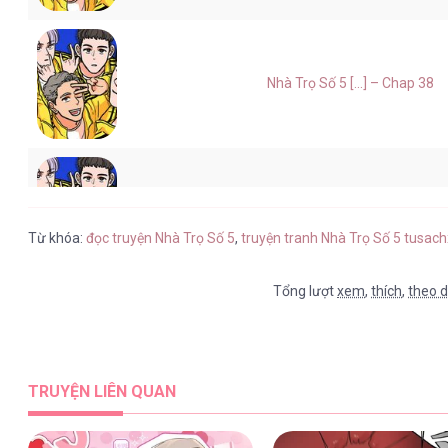
Nhà Trọ Số 5 [...] – Chap 38
Nhà Trọ Số 5 [...] – Chap 37
Từ khóa:
đọc truyện Nhà Trọ Số 5
,
truyện tranh Nhà Trọ Số 5 tusach
Tổng lượt
xem
,
thích
,
theo d
Nhà Trọ Số 5 [...] – Chap 36
TRUYỆN LIÊN QUAN