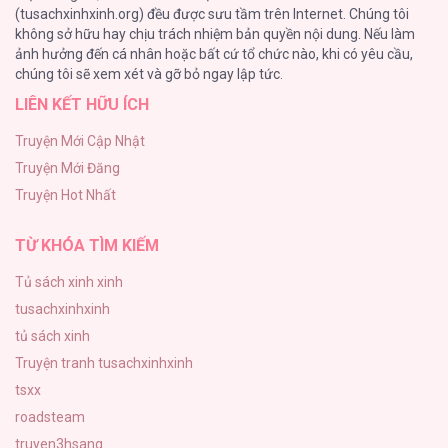
(tusachxinhxinh.org) đều được sưu tầm trên Internet. Chúng tôi
không sở hữu hay chịu trách nhiệm bản quyền nội dung. Nếu làm
Một Đêm Nọ Đột Nhiên Yandere Tới!
ảnh hưởng đến cá nhân hoặc bất cứ tổ chức nào, khi có yêu cầu,
51
Nhà Điều Chế Nước Hoa Độc Quyền Của Bạo
chúng tôi sẽ xem xét và gỡ bỏ ngay lập tức.
Chúa [...] – Chap 68
LIÊN KẾT HỮU ÍCH
Cách Khiến Phu Quân Đứng Về Phía Tôi
48
Truyện Mới Cập Nhật
Truyện Mới Đăng
ONESHOT CHỊCH VỒN CHỊCH VÃ
Nhà Điều Chế Nước Hoa Độc Quyền Của Bạo
Truyện Hot Nhất
47
Chúa [...] – Chap 67
TỪ KHÓA TÌM KIẾM
Tủ sách xinh xinh
tusachxinhxinh
Nhà Điều Chế Nước Hoa Độc Quyền Của Bạo
tủ sách xinh
Chúa [...] – Chap 66
Truyện tranh tusachxinhxinh
tsxx
roadsteam
truyen3hsang
Nhà Điều Chế Nước Hoa Độc Quyền Của Bạo