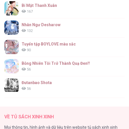
Bí Mật Thanh Xuân
Chúa [...] – Chap 72
167
Nhân Ngư Desharow
132
Nhà Điều Chế Nước Hoa Độc Quyền Của Bạo
Chúa [...] – Chap 71
Tuyển tập BOYLOVE màu sắc
90
Bỗng Nhiên Tôi Trở Thành Quạ Đen!!
56
Nhà Điều Chế Nước Hoa Độc Quyền Của Bạo
Chúa [...] – Chap 70
Đutanbao Shota
56
Tên Khốn Đáng Yêu Của Tôi
55
Nhà Điều Chế Nước Hoa Độc Quyền Của Bạo
VỀ TỦ SÁCH XINH XINH
Chúa [...] – Chap 69
Kiếp Này Ta Sẽ Trở Thành Gia Chủ
Mọi thông tin, hình ảnh và dữ liệu trên website tủ sách xinh xinh
54