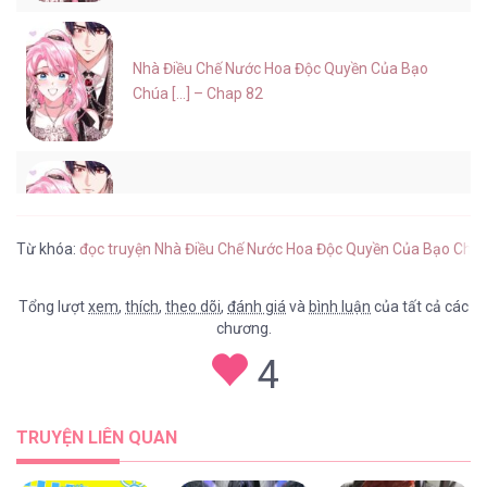
Nhà Điều Chế Nước Hoa Độc Quyền Của Bạo
Chúa [...] – Chap 82
Nhà Điều Chế Nước Hoa Độc Quyền Của Bạo
Chúa [...] – Chap 81
Từ khóa:
đọc truyện Nhà Điều Chế Nước Hoa Độc Quyền Của Bạo Chú
Tổng lượt
xem
,
thích
,
theo dõi
,
đánh giá
và
bình luận
của tất cả các
chương.
Nhà Điều Chế Nước Hoa Độc Quyền Của Bạo
4
Chúa [...] – Chap 80
TRUYỆN LIÊN QUAN
Nhà Điều Chế Nước Hoa Độc Quyền Của Bạo