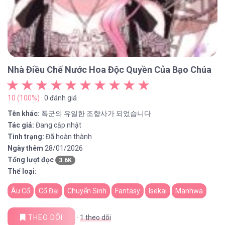
Nhà Điều Chế Nước Hoa Độc Quyền Của Bạo Chúa
10 (100%)
· 0 đánh giá
Tên khác:
폭군의 유일한 조향사가 되었습니다
Tác giả:
Đang cập nhật
Tình trạng:
Đã hoàn thành
Ngày thêm
28/01/2026
Tổng lượt đọc
3.6K
Thể loại:
Âu Cổ
Cổ Đại
Chuyển Sinh
Fantasy
Isekai
Manhwa
THEO DÕI
·
1
theo dõi