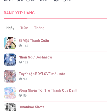
135
0
14 giờ trước
469
0
14 giờ trước
BẢNG XẾP HẠNG
Ngày
Tuần
Tháng
Bí Mật Thanh Xuân
167
Nhân Ngư Desharow
132
Tuyển tập BOYLOVE màu sắc
90
Bỗng Nhiên Tôi Trở Thành Quạ Đen!!
56
Đutanbao Shota