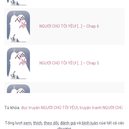
NGƯỜI CHÚ TÔI YÊU! [...] – Chap 6
NGƯỜI CHÚ TÔI YÊU! [...] – Chap 5
NGƯỜI CHÚ TÔI YÊU! [...] – Chap 4
Từ khóa:
đọc truyện NGƯỜI CHÚ TÔI YÊU!
,
truyện tranh NGƯỜI CHÚ TÔ
Tổng lượt
xem
,
thích
,
theo dõi
,
đánh giá
và
bình luận
của tất cả các
chương.