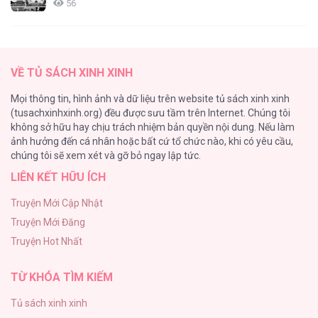
56
Tên Khốn Đáng Yêu Của Tôi
55
VỀ TỦ SÁCH XINH XINH
Kiếp Này Ta Sẽ Trở Thành Gia Chủ
Mọi thông tin, hình ảnh và dữ liệu trên website tủ sách xinh xinh
54
(tusachxinhxinh.org) đều được sưu tầm trên Internet. Chúng tôi
không sở hữu hay chịu trách nhiệm bản quyền nội dung. Nếu làm
Một Đêm Nọ Đột Nhiên Yandere Tới!
ảnh hưởng đến cá nhân hoặc bất cứ tổ chức nào, khi có yêu cầu,
51
chúng tôi sẽ xem xét và gỡ bỏ ngay lập tức.
LIÊN KẾT HỮU ÍCH
Cách Khiến Phu Quân Đứng Về Phía Tôi
48
Truyện Mới Cập Nhật
Truyện Mới Đăng
ONESHOT CHỊCH VỒN CHỊCH VÃ
Truyện Hot Nhất
47
TỪ KHÓA TÌM KIẾM
Tủ sách xinh xinh