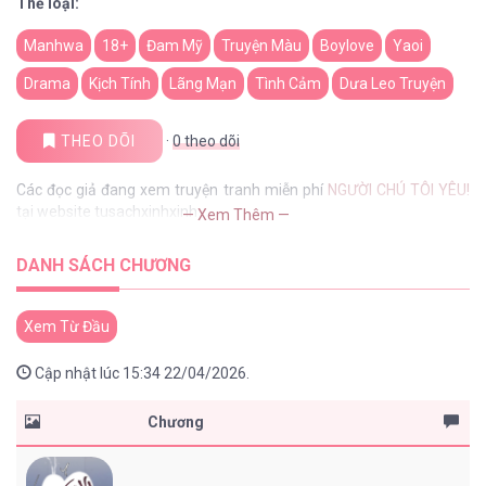
Thể loại:
Manhwa
18+
Đam Mỹ
Truyện Màu
Boylove
Yaoi
Drama
Kịch Tính
Lãng Mạn
Tình Cảm
Dưa Leo Truyện
THEO DÕI
·
0
theo dõi
Các đọc giả đang xem truyện tranh miễn phí
NGƯỜI CHÚ TÔI YÊU!
tại website tusachxinhxinh
— Xem Thêm —
DANH SÁCH CHƯƠNG
Xem Từ Đầu
Cập nhật lúc 15:34 22/04/2026.
Chương