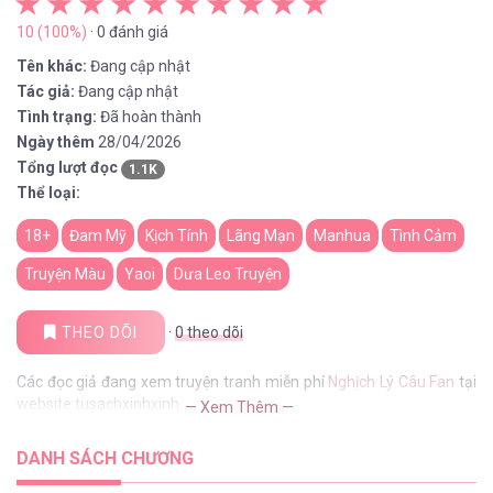
10 (100%)
· 0 đánh giá
Tên khác:
Đang cập nhật
Tác giả:
Đang cập nhật
Tình trạng:
Đã hoàn thành
Ngày thêm
28/04/2026
Tổng lượt đọc
1.1K
Thể loại:
18+
Đam Mỹ
Kịch Tính
Lãng Mạn
Manhua
Tình Cảm
Truyện Màu
Yaoi
Dưa Leo Truyện
THEO DÕI
·
0
theo dõi
Các đọc giả đang xem truyện tranh miễn phí
Nghịch Lý Câu Fan
tại
website tusachxinhxinh
— Xem Thêm —
DANH SÁCH CHƯƠNG