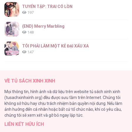
Nghịch Lý Câu Fan [...] – Chap 17
TUYỂN TẬP: TRAI CÓ LỒN
197
(END) Merry Marbling
148
Nghịch Lý Câu Fan [...] – Chap 16
TÔI PHẢI LÀM MỘT KẺ ĐẠI XẤU XA
147
Thiên Đường Táo Xanh
145
Nghịch Lý Câu Fan [...] – Chap 15.5
VỀ TỦ SÁCH XINH XINH
Cây Không Có Rễ
Mọi thông tin, hình ảnh và dữ liệu trên website tủ sách xinh xinh
116
(tusachxinhxinh.org) đều được sưu tầm trên Internet. Chúng tôi
không sở hữu hay chịu trách nhiệm bản quyền nội dung. Nếu làm
Làm vị cứu tinh thật dễ dàng
ảnh hưởng đến cá nhân hoặc bất cứ tổ chức nào, khi có yêu cầu,
113
Nghịch Lý Câu Fan [...] – Chap 15
chúng tôi sẽ xem xét và gỡ bỏ ngay lập tức.
LIÊN KẾT HỮU ÍCH
|END| Định Tên Mối Quan Hệ
109