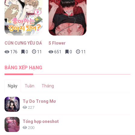
Nghịch Lý Câu Fan [...] – Chap 19.2
CÚN CƯNG YÊU DẤU
S Flower
176
0
11 giờ trước
651
0
11 giờ trước
Nghịch Lý Câu Fan [...] – Chap 19
BẢNG XẾP HẠNG
Ngày
Tuần
Tháng
Nghịch Lý Câu Fan [...] – Chap 18
Tự Do Trong Mơ
227
Tổng hợp oneshot
200