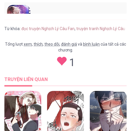
Nghịch Lý Câu Fan [...] – Chap 25.2
Từ khóa:
đọc truyện Nghịch Lý Câu Fan
,
truyện tranh Nghịch Lý Câu F
Tổng lượt
xem
,
thích
,
theo dõi
,
đánh giá
và
bình luận
của tất cả các
chương.
Nghịch Lý Câu Fan [...] – Chap 25
1
TRUYỆN LIÊN QUAN
Nghịch Lý Câu Fan [...] – Chap 24