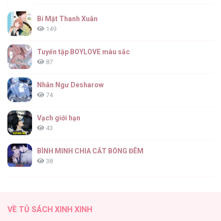
Mười Năm Sau, Tôi Kết Hôn Cùng Kẻ Thù
Bí Mật Thanh Xuân
Không Đội Trời Chung [...] – Chap 35
149
Tuyển tập BOYLOVE màu sắc
87
Mười Năm Sau, Tôi Kết Hôn Cùng Kẻ Thù
Không Đội Trời Chung [...] – Chap 34
Nhân Ngư Desharow
74
Vạch giới hạn
43
Mười Năm Sau, Tôi Kết Hôn Cùng Kẻ Thù
Không Đội Trời Chung [...] – Chap 33
BÌNH MINH CHIA CẮT BÓNG ĐÊM
38
Thung Lũng Hẹp
27
Mười Năm Sau, Tôi Kết Hôn Cùng Kẻ Thù
VỀ TỦ SÁCH XINH XINH
Không Đội Trời Chung [...] – Chap 32
Nuôi Vị Hôn Phu Bằng Tiền Bạc