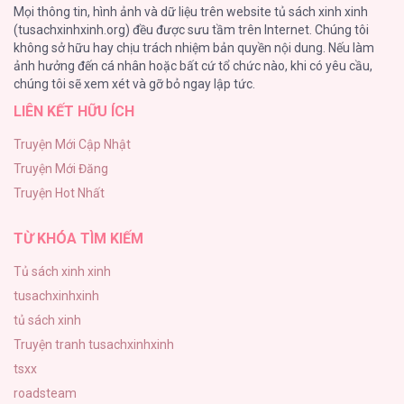
Mọi thông tin, hình ảnh và dữ liệu trên website tủ sách xinh xinh
26
(tusachxinhxinh.org) đều được sưu tầm trên Internet. Chúng tôi
không sở hữu hay chịu trách nhiệm bản quyền nội dung. Nếu làm
Rổn Nước Lì
ảnh hưởng đến cá nhân hoặc bất cứ tổ chức nào, khi có yêu cầu,
26
Mười Năm Sau, Tôi Kết Hôn Cùng Kẻ Thù
chúng tôi sẽ xem xét và gỡ bỏ ngay lập tức.
Không Đội Trời Chung [...] – Chap 31
LIÊN KẾT HỮU ÍCH
Tuyển Tập Manhwa Côn Trùng
26
Truyện Mới Cập Nhật
Truyện Mới Đăng
Phạm Luật
Mười Năm Sau, Tôi Kết Hôn Cùng Kẻ Thù
Truyện Hot Nhất
25
Không Đội Trời Chung [...] – Chap 30
TỪ KHÓA TÌM KIẾM
Tủ sách xinh xinh
tusachxinhxinh
Mười Năm Sau, Tôi Kết Hôn Cùng Kẻ Thù
tủ sách xinh
Không Đội Trời Chung [...] – Chap 29
Truyện tranh tusachxinhxinh
tsxx
roadsteam