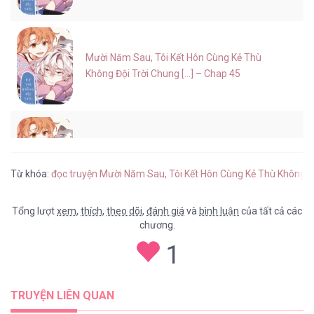
Mười Năm Sau, Tôi Kết Hôn Cùng Kẻ Thù
Không Đội Trời Chung [...] – Chap 45
Mười Năm Sau, Tôi Kết Hôn Cùng Kẻ Thù
Không Đội Trời Chung [...] – Chap 44
Từ khóa:
đọc truyện Mười Năm Sau, Tôi Kết Hôn Cùng Kẻ Thù Không Đ
Tổng lượt
xem
,
thích
,
theo dõi
,
đánh giá
và
bình luận
của tất cả các
chương.
Mười Năm Sau, Tôi Kết Hôn Cùng Kẻ Thù
1
Không Đội Trời Chung [...] – Chap 43
TRUYỆN LIÊN QUAN