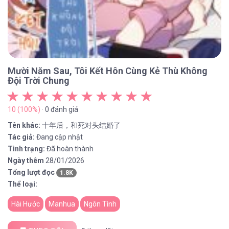
Mười Năm Sau, Tôi Kết Hôn Cùng Kẻ Thù Không
Đội Trời Chung
10 (100%)
· 0 đánh giá
Tên khác:
十年后，和死对头结婚了
Tác giả:
Đang cập nhật
Tình trạng:
Đã hoàn thành
Ngày thêm
28/01/2026
Tổng lượt đọc
1.8K
Thể loại:
Hài Hước
Manhua
Ngôn Tình