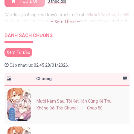
THEO DÕI
·
0
theo dõi
Các đọc giả đang xem truyện tranh miễn phí
Mười Năm Sau, Tôi Kết
Hôn Cùng Kẻ Thù Không Đội Trời Chung
tại website tusachxinhxinh
— Xem Thêm —
DANH SÁCH CHƯƠNG
Xem Từ Đầu
Cập nhật lúc 02:45 28/01/2026.
Chương
Mười Năm Sau, Tôi Kết Hôn Cùng Kẻ Thù
Không Đội Trời Chung [...] – Chap 50