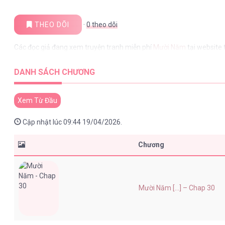
THEO DÕI
·
0
theo dõi
Các đọc giả đang xem truyện tranh miễn phí
Mười Năm
tại website
DANH SÁCH CHƯƠNG
Xem Từ Đầu
Cập nhật lúc 09:44 19/04/2026.
Chương
Mười Năm [...] – Chap 30