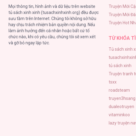
Mọi thông tin, hình ảnh và dữ liệu trên website
Truyện Mới Cậ
tủ sách xinh xinh (tusachxinhxinh.org) đều được
Truyện Mới Đ
Mười Năm [...] – Chap 15
sưu tầm trên Internet. Chúng tôi không sở hữu
Truyện Hot Nh
hay chịu trách nhiệm bản quyền nội dung. Nếu
làm ảnh hưởng đến cá nhân hoặc bất cứ tổ
chức nào, khi có yêu cầu, chúng tôi sẽ xem xét
TỪ KHÓA TÌ
và gỡ bỏ ngay lập tức.
Tủ sách xinh x
Mười Năm [...] – Chap 14
tusachxinhxin
tủ sách xinh
Truyện tranh 
tsxx
roadsteam
Mười Năm [...] – Chap 13
truyen3hsang
dualeotruyen
vitaminkoo
lazy truyện
na
Mười Năm [...] – Chap 12