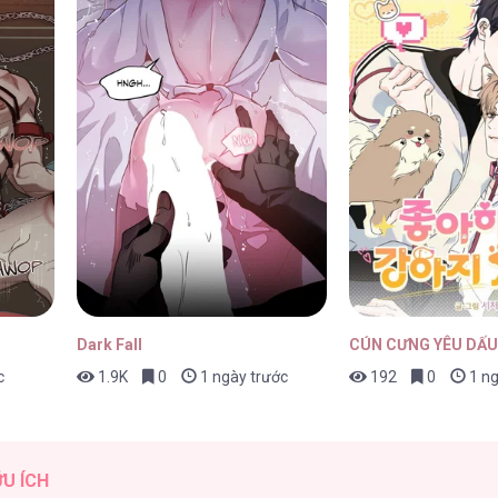
16/04/2026
16/04/2026
Dark Fall
CÚN CƯNG YÊU DẤU
c
1.9K
0
1 ngày trước
192
0
1 ng
16/04/2026
ỮU ÍCH