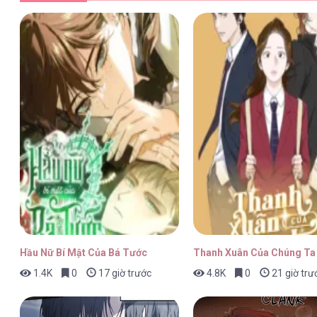
Mười Năm [...] – Chap 22
Mười Năm [...] – Chap 21
Mười Năm [...] – Chap 20
Hầu Nữ Bí Mật Của Bá Tước
Thanh Xuân Của Chúng Ta
1.4K
0
17 giờ trước
4.8K
0
21 giờ trư
Mười Năm [...] – Chap 19