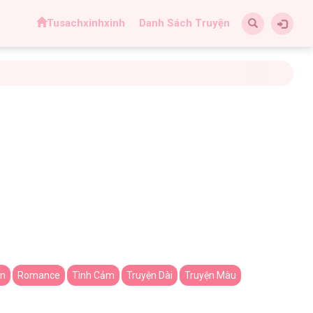
Tusachxinhxinh
Danh Sách Truyện
ạn
Romance
Tình Cảm
Truyện Dài
Truyện Màu