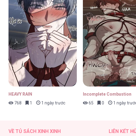
Mười Năm [...] – Chap 18
Mười Năm [...] – Chap 17
HEAVY RAIN
Incomplete Combustion
768
1
1 ngày trước
65
0
1 ngày trướ
Mười Năm [...] – Chap 16
VỀ TỦ SÁCH XINH XINH
LIÊN KẾT H