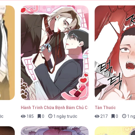
16/04/2026
16/04/2026
16/04/2026
Hành Trình Chữa Bệnh Bám Chủ Của Cún Nhà Tôi
Tàn Thuốc
ớc
185
0
1 ngày trước
217
0
1 ng
16/04/2026