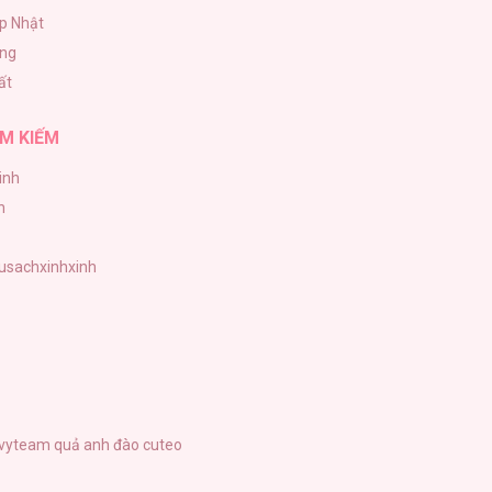
p Nhật
ăng
16/04/2026
ất
M KIẾM
inh
16/04/2026
h
tusachxinhxinh
16/04/2026
vyteam
quả anh đào cuteo
16/04/2026