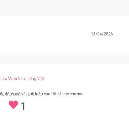
16/04/2026
16/04/2026
xinh
,
Mười Năm tiếng Việt
.
õi
,
đánh giá
và
bình luận
của tất cả các chương.
1
16/04/2026