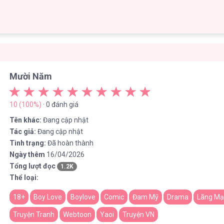
Mười Năm
10 (100%)
· 0 đánh giá
Tên khác:
Đang cập nhật
Tác giả:
Đang cập nhật
Tình trạng:
Đã hoàn thành
Ngày thêm
16/04/2026
Tổng lượt đọc
1.2K
Thể loại:
18+
Boy Love
Boylove
Comic
Đam Mỹ
Drama
Lãng M
Truyện Tranh
Webtoon
Yaoi
Truyện VN