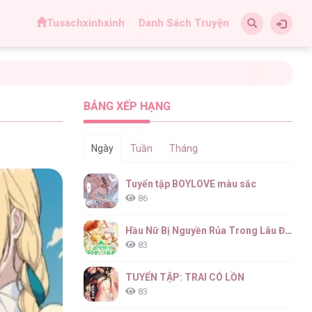
Tusachxinhxinh
Danh Sách Truyện
BẢNG XẾP HẠNG
Ngày
Tuần
Tháng
Tuyển tập BOYLOVE màu sắc
86
Hầu Nữ Bị Nguyền Rủa Trong Lâu Đài Của Công Tước
83
TUYỂN TẬP: TRAI CÓ LỒN
83