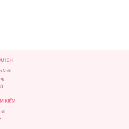
ỮU ÍCH
p Nhật
ăng
ất
M KIẾM
inh
h