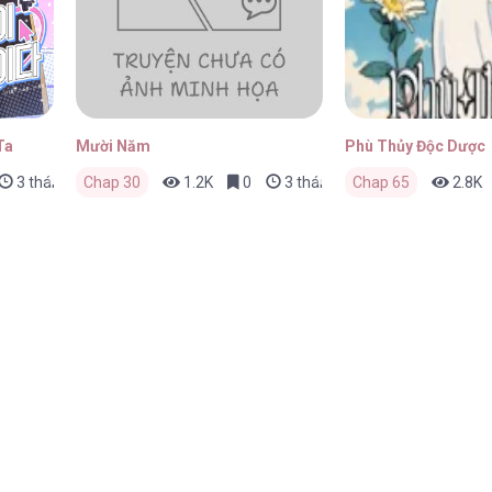
Ta
Mười Năm
Phù Thủy Độc Dược
3 tháng trước
Chap 30
1.2K
0
3 tháng trước
Chap 65
2.8K