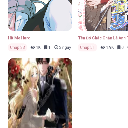
Hit Me Hard
Tên Đó Chắc Chắn Là Anh 
Chap 33
1K
1
3 ngày trước
Chap 51
1.9K
0