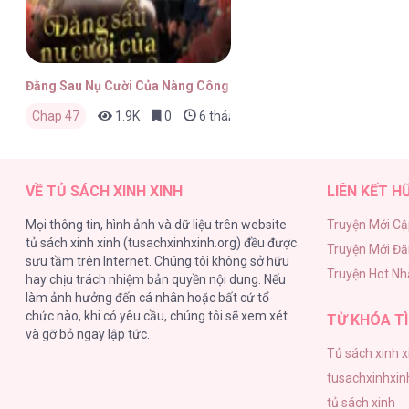
Đằng Sau Nụ Cười Của Nàng Công Chúa
Chap 47
1.9K
0
6 tháng trước
VỀ TỦ SÁCH XINH XINH
LIÊN KẾT H
Mọi thông tin, hình ảnh và dữ liệu trên website
Truyện Mới Cậ
tủ sách xinh xinh (tusachxinhxinh.org) đều được
Truyện Mới Đ
sưu tầm trên Internet. Chúng tôi không sở hữu
Truyện Hot Nh
hay chịu trách nhiệm bản quyền nội dung. Nếu
làm ảnh hưởng đến cá nhân hoặc bất cứ tổ
chức nào, khi có yêu cầu, chúng tôi sẽ xem xét
TỪ KHÓA TÌ
và gỡ bỏ ngay lập tức.
Tủ sách xinh x
tusachxinhxin
tủ sách xinh