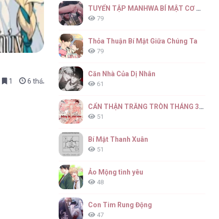
TUYỂN TẬP MANHWA BÍ MẬT CƠ THỂ
79
Thỏa Thuận Bí Mật Giữa Chúng Ta
79
Căn Nhà Của Dị Nhân
1
6 tháng trước
61
CẨN THẬN TRĂNG TRÒN THÁNG 3 ĐẤY
51
Bí Mật Thanh Xuân
51
Ảo Mộng tình yêu
48
Con Tim Rung Động
47