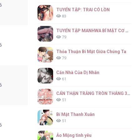
6
TUYỂN TẬP: TRAI CÓ LỒN
83
TUYỂN TẬP MANHWA BÍ MẬT CƠ THỂ
79
6
Thỏa Thuận Bí Mật Giữa Chúng Ta
79
Căn Nhà Của Dị Nhân
61
6
CẨN THẬN TRĂNG TRÒN THÁNG 3 ĐẤY
51
Bí Mật Thanh Xuân
51
6
Ảo Mộng tình yêu