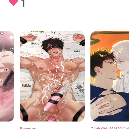
1
 – Chap 43
30/01/202
 – Chap 42
30/01/202
 – Chap 41
30/01/202
 – Chap 40
30/01/202
Revenge
Cách Giết Một Vị Th