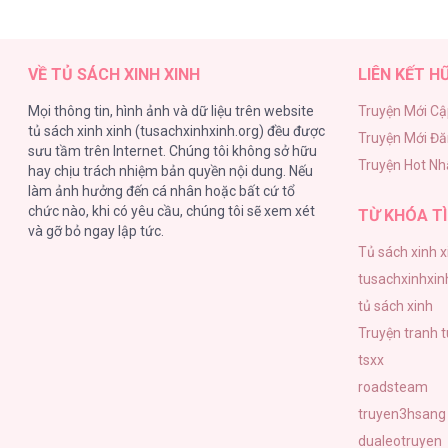
MỐI TÌNH ĐẦU ĐẾN TỪ TƯƠNG LAI [...]
VỀ TỦ SÁCH XINH XINH
LIÊN KẾT H
Mọi thông tin, hình ảnh và dữ liệu trên website
Truyện Mới Cậ
tủ sách xinh xinh (tusachxinhxinh.org) đều được
Truyện Mới Đ
MỐI TÌNH ĐẦU ĐẾN TỪ TƯƠNG LAI [...]
sưu tầm trên Internet. Chúng tôi không sở hữu
Truyện Hot Nh
hay chịu trách nhiệm bản quyền nội dung. Nếu
làm ảnh hưởng đến cá nhân hoặc bất cứ tổ
chức nào, khi có yêu cầu, chúng tôi sẽ xem xét
TỪ KHÓA TÌ
và gỡ bỏ ngay lập tức.
Tủ sách xinh x
MỐI TÌNH ĐẦU ĐẾN TỪ TƯƠNG LAI [...]
tusachxinhxin
tủ sách xinh
Truyện tranh 
tsxx
roadsteam
MỐI TÌNH ĐẦU ĐẾN TỪ TƯƠNG LAI [...]
truyen3hsang
dualeotruyen