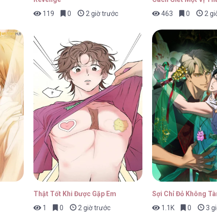
119
0
2 giờ trước
463
0
2 gi
 – Chap 39
30/01/202
 – Chap 38
30/01/202
 – Chap 37
30/01/202
Thật Tốt Khi Được Gặp Em
Sợi Chỉ Đỏ Không Tà
1
0
2 giờ trước
1.1K
0
3 gi