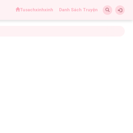
Tusachxinhxinh
Danh Sách Truyện