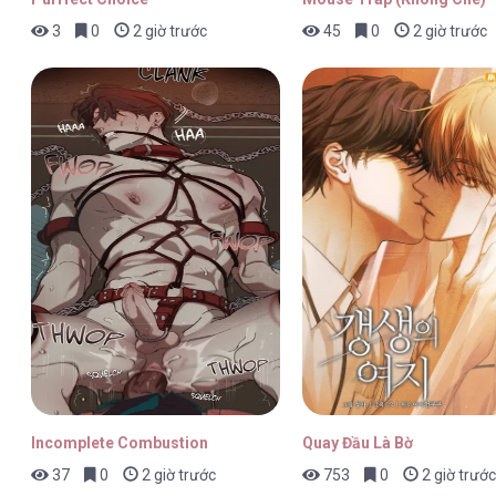
3
0
2 giờ trước
45
0
2 giờ trước
MỐI TÌNH ĐẦU ĐẾN TỪ TƯƠNG LAI [...]
MỐI TÌNH ĐẦU ĐẾN TỪ TƯƠNG LAI [...]
MỐI TÌNH ĐẦU ĐẾN TỪ TƯƠNG LAI [...]
Incomplete Combustion
Quay Đầu Là Bờ
37
0
2 giờ trước
753
0
2 giờ trước