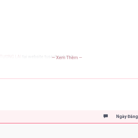
 TƯƠNG LAI
tại website tusachxinhxinh
— Xem Thêm —
Ngày Đăn