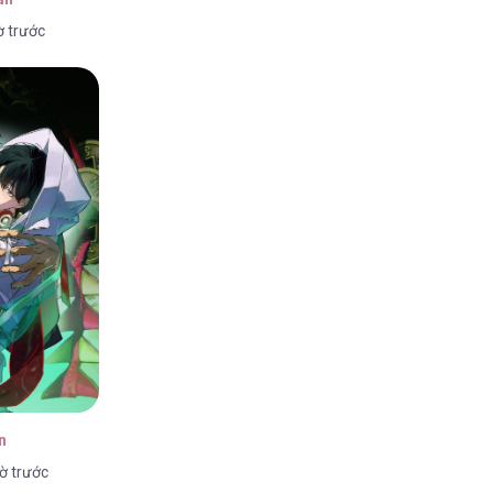
ờ trước
6
6
6
n
ờ trước