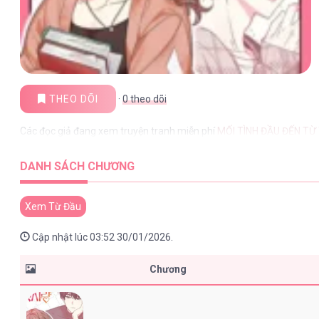
THEO DÕI
·
0
theo dõi
Các đọc giả đang xem truyện tranh miễn phí
MỐI TÌNH ĐẦU ĐẾN TỪ
DANH SÁCH CHƯƠNG
Xem Từ Đầu
Cập nhật lúc 03:52 30/01/2026.
Chương