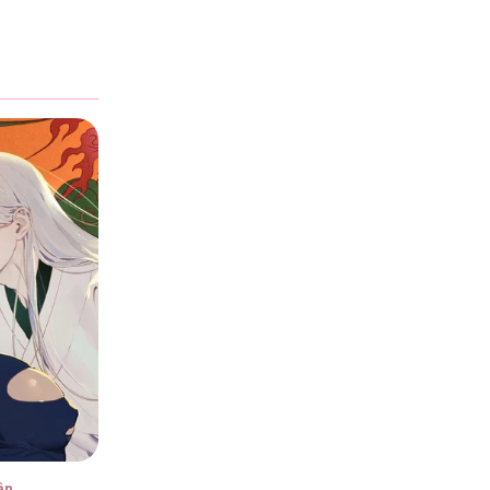
6
6
6
6
ân