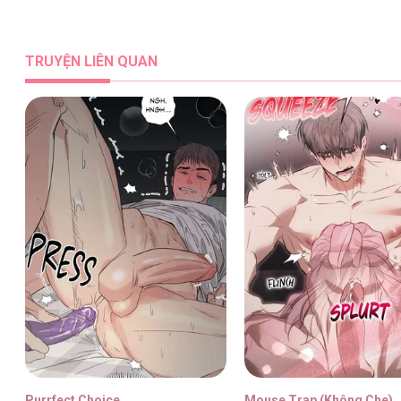
MỐI TÌNH ĐẦU ĐẾN TỪ TƯƠNG LAI [...]
TRUYỆN LIÊN QUAN
MỐI TÌNH ĐẦU ĐẾN TỪ TƯƠNG LAI [...]
MỐI TÌNH ĐẦU ĐẾN TỪ TƯƠNG LAI [...]
MỐI TÌNH ĐẦU ĐẾN TỪ TƯƠNG LAI [...]
Purrfect Choice
Mouse Trap (Không Che)