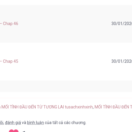
 – Chap 46
30/01/202
 – Chap 45
30/01/202
 – Chap 44
30/01/202
nh MỐI TÌNH ĐẦU ĐẾN TỪ TƯƠNG LAI tusachxinhxinh
,
MỐI TÌNH ĐẦU ĐẾN T
õi
,
đánh giá
và
bình luận
của tất cả các chương.