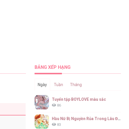
BẢNG XẾP HẠNG
Ngày
Tuần
Tháng
Tuyển tập BOYLOVE màu sắc
86
g
Hầu Nữ Bị Nguyền Rủa Trong Lâu Đài Của Công Tước
83