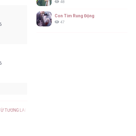
48
Con Tim Rung Động
47
6
6
6
Ừ TƯƠNG LAI tiếng Việt
.