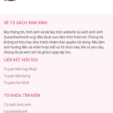
Tổng hợp boylove 18+
187
VỀ TỦ SÁCH XINH XINH
Kiếp Này Ta Sẽ Trở Thành Gia Chủ
Mọi thông tin, hình ảnh và dữ liệu trên website tủ sách xinh xinh
184
(tusachxinhxinh.org) đều được sưu tầm trên Internet. Chúng tôi
không sở hữu hay chịu trách nhiệm bản quyền nội dung. Nếu làm
Cuộc Sống Sung Sướng Trong Tù
ảnh hưởng đến cá nhân hoặc bất cứ tổ chức nào, khi có yêu cầu,
140
chúng tôi sẽ xem xét và gỡ bỏ ngay lập tức.
LIÊN KẾT HỮU ÍCH
Đứa Nhỏ Không Phải Là Con Anh
132
Truyện Mới Cập Nhật
Truyện Mới Đăng
Mùa Xuân Hoa Nở
Truyện Hot Nhất
104
TỪ KHÓA TÌM KIẾM
Tủ sách xinh xinh
tusachxinhxinh