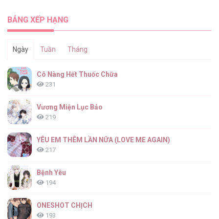
BẢNG XẾP HẠNG
Ngày
Tuần
Tháng
Cô Nàng Hết Thuốc Chữa
231
Vương Miện Lục Bảo
219
YÊU EM THÊM LẦN NỮA (LOVE ME AGAIN)
217
Bệnh Yêu
194
ONESHOT CHỊCH
193