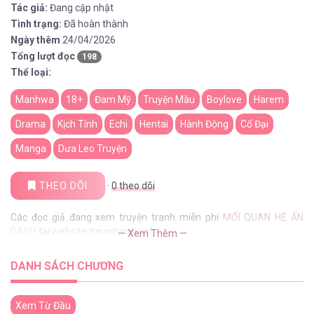
Tác giả:
Đang cập nhật
Tình trạng:
Đã hoàn thành
Ngày thêm
24/04/2026
Tổng lượt đọc
198
Thể loại:
Manhwa
18+
Đam Mỹ
Truyện Màu
Boylove
Harem
Drama
Kịch Tính
Echi
Hentai
Hành Động
Cổ Đại
Manga
Dưa Leo Truyện
THEO DÕI
·
0
theo dõi
Các đọc giả đang xem truyện tranh miễn phí
MỐI QUAN HỆ ẨN
DANH
tại website tusachxinhxinh
— Xem Thêm —
DANH SÁCH CHƯƠNG
Xem Từ Đầu