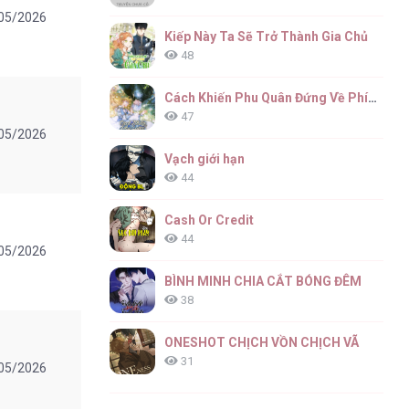
05/2026
Kiếp Này Ta Sẽ Trở Thành Gia Chủ
48
Cách Khiến Phu Quân Đứng Về Phía Tôi
47
05/2026
Vạch giới hạn
44
Cash Or Credit
44
05/2026
BÌNH MINH CHIA CẮT BÓNG ĐÊM
38
ONESHOT CHỊCH VỒN CHỊCH VÃ
31
05/2026