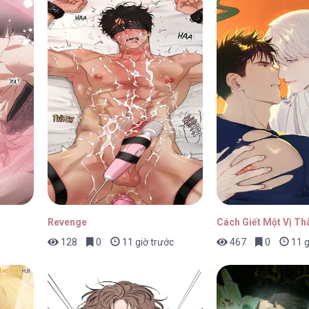
ấu Hổ Tới Độn Thổ [...] – Chap 41
02/
ấu Hổ Tới Độn Thổ [...] – Chap 40
02/
ấu Hổ Tới Độn Thổ [...] – Chap 39
02/
Revenge
Cách Giết Một Vị Th
128
0
11 giờ trước
467
0
11 g
ấu Hổ Tới Độn Thổ [...] – Chap 38
02/