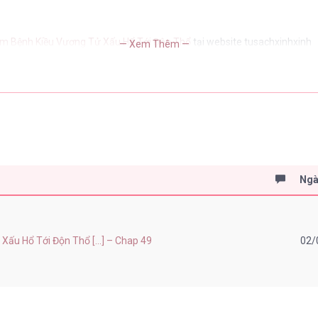
m Bệnh Kiều Vương Tử Xấu Hổ Tới Độn Thổ
tại website tusachxinhxinh
— Xem Thêm —
Ngà
ấu Hổ Tới Độn Thổ [...] – Chap 49
02/