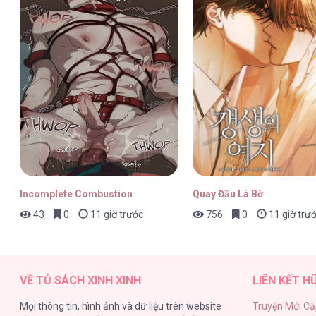
Mỗi Ngày Đều Muốn Làm Bệnh Kiều Vương Tử X
Mỗi Ngày Đều Muốn Làm Bệnh Kiều Vương Tử X
Incomplete Combustion
Quay Đầu Là Bờ
43
0
11 giờ trước
756
0
11 giờ trư
Mỗi Ngày Đều Muốn Làm Bệnh Kiều Vương Tử X
VỀ TỦ SÁCH XINH XINH
LIÊN KẾT H
Mọi thông tin, hình ảnh và dữ liệu trên website
Truyện Mới Cậ