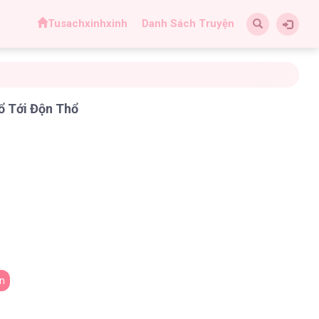
Tusachxinhxinh
Danh Sách Truyện
ổ Tới Độn Thổ
n