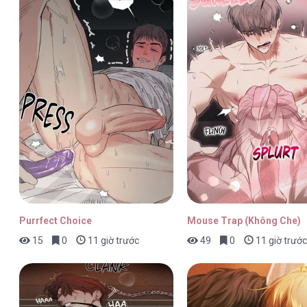
Mỗi Ngày Đều Muốn Làm Bệnh Kiều Vương Tử X
Mỗi Ngày Đều Muốn Làm Bệnh Kiều Vương Tử X
Mỗi Ngày Đều Muốn Làm Bệnh Kiều Vương Tử X
Purrfect Choice
Mouse Trap (Không Che)
15
0
11 giờ trước
49
0
11 giờ trước
Mỗi Ngày Đều Muốn Làm Bệnh Kiều Vương Tử X