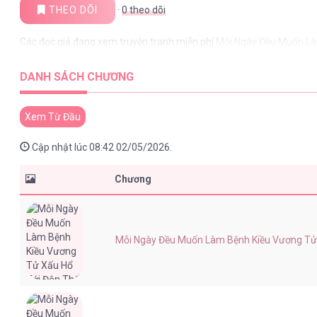
THEO DÕI
·
0
theo dõi
Các đọc giả đang xem truyện tranh miễn phí
Mỗi Ngày Đều Muốn Là
DANH SÁCH CHƯƠNG
Xem Từ Đầu
Cập nhật lúc 08:42 02/05/2026.
Chương
Mỗi Ngày Đều Muốn Làm Bệnh Kiều Vương Tử X