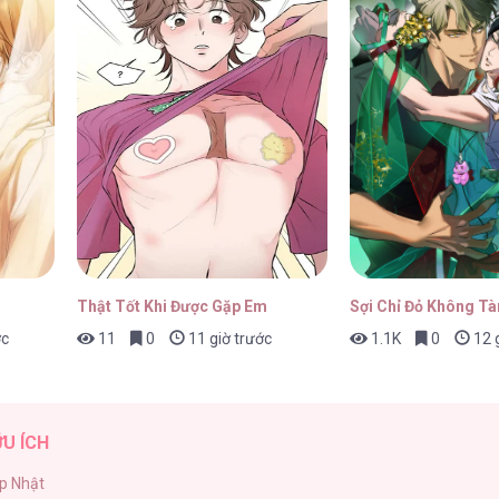
ấu Hổ Tới Độn Thổ [...] – Chap 37
02/
ấu Hổ Tới Độn Thổ [...] – Chap 36
02/
Thật Tốt Khi Được Gặp Em
Sợi Chỉ Đỏ Không Tà
ớc
11
0
11 giờ trước
1.1K
0
12 g
ấu Hổ Tới Độn Thổ [...] – Chap 35
02/
ỮU ÍCH
p Nhật