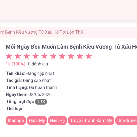
m Bệnh Kiều Vương Tử Xấu Hổ Tới Độn Thổ
Mỗi Ngày Đều Muốn Làm Bệnh Kiều Vương Tử Xấu H
10 (100%)
· 0 đánh giá
Tên khác:
Đang cập nhật
Tác giả:
Đang cập nhật
Tình trạng:
Đã hoàn thành
Ngày thêm
02/05/2026
Tổng lượt đọc
1.5K
Thể loại:
Manhua
Đam Mỹ
Niên Hạ
Truyện Tranh Đam Mỹ
Umetruye