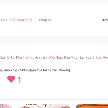
ấu Hổ Tới Độn Thổ [...] – Chap 44
02/
ấu Hổ Tới Độn Thổ [...] – Chap 43
02/
Xấu Hổ Tới Độn Thổ
,
truyện tranh Mỗi Ngày Đều Muốn Làm Bệnh Kiều Vư
õi
,
đánh giá
và
bình luận
của tất cả các chương.
1
ấu Hổ Tới Độn Thổ [...] – Chap 42
02/