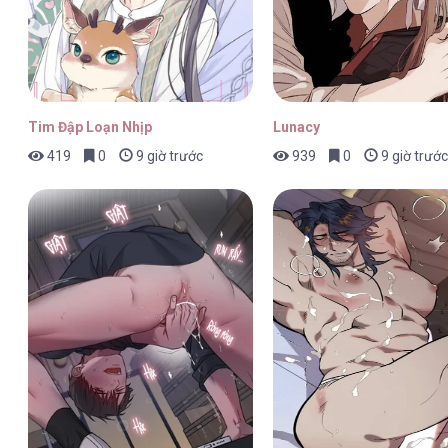
Tim Đập Loạn Nhịp
Lunacy
419
0
9 giờ trước
939
0
9 giờ trước