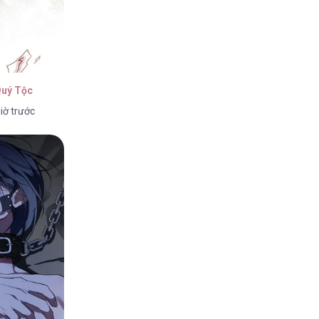
Quý Tộc
iờ trước