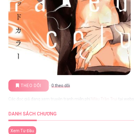
THEO DÕI
·
0
theo dõi
Các đọc giả đang xem truyện tranh miễn phí
Màu Trần Trụi
tại webs
DANH SÁCH CHƯƠNG
Xem Từ Đầu