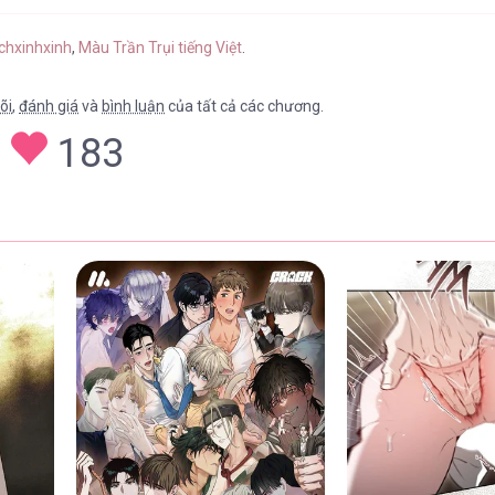
achxinhxinh
,
Màu Trần Trụi tiếng Việt
.
õi
,
đánh giá
và
bình luận
của tất cả các chương.
183