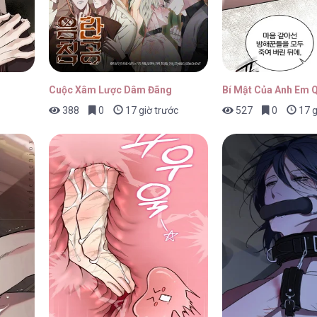
Cuộc Xâm Lược Dâm Đãng
Bí Mật Của Anh Em 
388
0
17 giờ trước
527
0
17 g