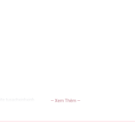
ite tusachxinhxinh
— Xem Thêm —