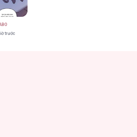
 ABO
iờ trước