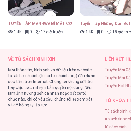
TUYỂN TẬP MANHWA BÍ MẬT CƠ THỂ
Tuyển Tập Những Con Bot
1.4K
0
17 giờ trước
1.4K
0
18 giờ trư
VỀ TỦ SÁCH XINH XINH
LIÊN KẾT H
Mọi thông tin, hình ảnh và dữ liệu trên website
Truyện Mới Cậ
tủ sách xinh xinh (tusachxinhxinh.org) đều được
Truyện Mới Đ
sưu tầm trên Internet. Chúng tôi không sở hữu
Truyện Hot Nh
hay chịu trách nhiệm bản quyền nội dung. Nếu
làm ảnh hưởng đến cá nhân hoặc bất cứ tổ
chức nào, khi có yêu cầu, chúng tôi sẽ xem xét
TỪ KHÓA TÌ
và gỡ bỏ ngay lập tức.
Tủ sách xinh x
tusachxinhxin
tủ sách xinh