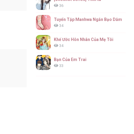
36
Tuyển Tập Manhwa Ngắn Bạo Dăm
34
Khế Ước Hôn Nhân Của Mẹ Tôi
34
Bạn Của Em Trai
33