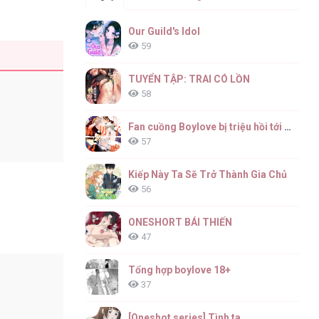
Our Guild's Idol
59
TUYỂN TẬP: TRAI CÓ LỒN
58
Fan cuồng Boylove bị triệu hồi tới một thế giới lạ
57
Kiếp Này Ta Sẽ Trở Thành Gia Chủ
56
ONESHORT BÁI THIẾN
47
Tổng hợp boylove 18+
37
[Oneshot series] Tình ta