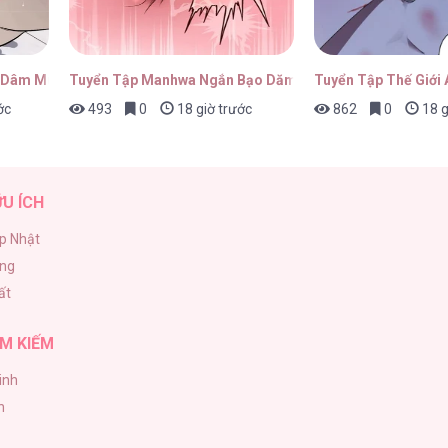
 Dâm Múp Rụp
Tuyển Tập Manhwa Ngắn Bạo Dăm
Tuyển Tập Thế Giới
ớc
493
0
18 giờ trước
862
0
18 g
ỮU ÍCH
p Nhật
ăng
ất
M KIẾM
inh
h