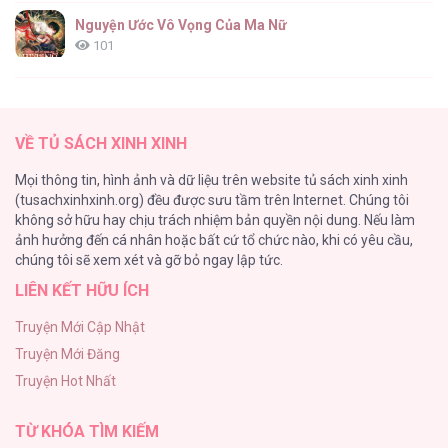
Nguyện Ước Vô Vọng Của Ma Nữ
101
Đầm Sen Héo Úa
95
VỀ TỦ SÁCH XINH XINH
Quý Cô Thế Giới Ngầm
Mọi thông tin, hình ảnh và dữ liệu trên website tủ sách xinh xinh
95
(tusachxinhxinh.org) đều được sưu tầm trên Internet. Chúng tôi
không sở hữu hay chịu trách nhiệm bản quyền nội dung. Nếu làm
Búp Măng Hư Và Đối Tác Hoàn Hảo
ảnh hưởng đến cá nhân hoặc bất cứ tổ chức nào, khi có yêu cầu,
86
chúng tôi sẽ xem xét và gỡ bỏ ngay lập tức.
LIÊN KẾT HỮU ÍCH
A Nào, Ngậm Thìa Vàng Nhé?
81
Truyện Mới Cập Nhật
Truyện Mới Đăng
Liveta
Truyện Hot Nhất
72
TỪ KHÓA TÌM KIẾM