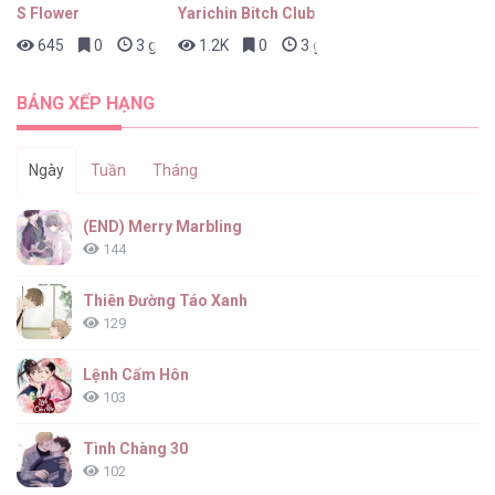
S Flower
Yarichin Bitch Club
645
0
3 giờ trước
1.2K
0
3 giờ trước
BẢNG XẾP HẠNG
Ngày
Tuần
Tháng
(END) Merry Marbling
144
Thiên Đường Táo Xanh
129
Lệnh Cấm Hôn
103
Tình Chàng 30
102