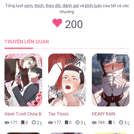
Tổng lượt
xem
,
thích
,
theo dõi
,
đánh giá
và
bình luận
của tất cả các
chương.
200
TRUYỆN LIÊN QUAN
Hành Trình Chữa Bệnh Bám Chủ Của Cún Nhà Tôi
Tàn Thuốc
HEAVY RAIN
171
0
2 giờ trước
177
0
3 giờ trước
749
1
3 giờ