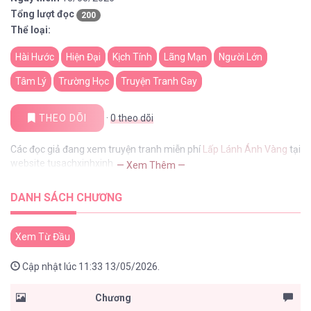
Tổng lượt đọc
200
Thể loại:
Hài Hước
Hiện Đại
Kịch Tính
Lãng Mạn
Người Lớn
Tâm Lý
Trường Học
Truyện Tranh Gay
THEO DÕI
·
0
theo dõi
Các đọc giả đang xem truyện tranh miễn phí
Lấp Lánh Ánh Vàng
tại
website tusachxinhxinh
— Xem Thêm —
DANH SÁCH CHƯƠNG
Xem Từ Đầu
Cập nhật lúc 11:33 13/05/2026.
Chương