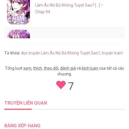
Làm Ác Nữ Bộ Không Tuyệt Sao? [...] –
Chap 94
Làm Ác Nữ Bộ Không Tuyệt Sao? [...] –
Chap 93
Từ khóa:
đọc truyện Làm Ác Nữ Bộ Không Tuyệt Sao?
,
truyện tranh L
Tổng lượt
xem
,
thích
,
theo dõi
,
đánh giá
và
bình luận
của tất cả các
chương.
Làm Ác Nữ Bộ Không Tuyệt Sao? [...] –
7
Chap 92
TRUYỆN LIÊN QUAN
Làm Ác Nữ Bộ Không Tuyệt Sao? [...] –
Chap 91
BẢNG XẾP HẠNG