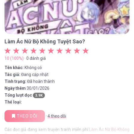
Làm Ác Nữ Bộ Không Tuyệt Sao?
10 (100%)
· 0 đánh giá
Tên khác:
Không có
Tác giả:
Đang cập nhật
Tình trạng:
Đã hoàn thành
Ngày thêm
30/01/2026
Tổng lượt đọc
3.9K
Thể loại:
THEO DÕI
·
4
theo dõi
Các đọc giả đang xem truyện tranh miễn phí
Làm Ác Nữ Bộ Không