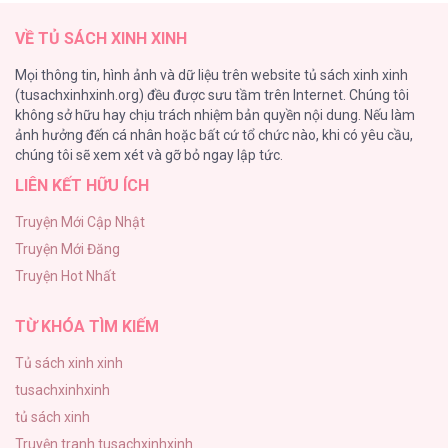
150
Làm Ác Nữ Bộ Không Tuyệt Sao? [...] –
VỀ TỦ SÁCH XINH XINH
Chap 87
Phế Vật Dòng Dõi Bá Tước
Mọi thông tin, hình ảnh và dữ liệu trên website tủ sách xinh xinh
135
(tusachxinhxinh.org) đều được sưu tầm trên Internet. Chúng tôi
không sở hữu hay chịu trách nhiệm bản quyền nội dung. Nếu làm
Đứa Nhỏ Không Phải Là Con Anh
ảnh hưởng đến cá nhân hoặc bất cứ tổ chức nào, khi có yêu cầu,
124
Làm Ác Nữ Bộ Không Tuyệt Sao? [...] –
chúng tôi sẽ xem xét và gỡ bỏ ngay lập tức.
Chap 86
LIÊN KẾT HỮU ÍCH
Vương Miện Lục Bảo
113
Truyện Mới Cập Nhật
Truyện Mới Đăng
Mùa Xuân Hoa Nở
Làm Ác Nữ Bộ Không Tuyệt Sao? [...] –
Truyện Hot Nhất
103
Chap 85
TỪ KHÓA TÌM KIẾM
Tủ sách xinh xinh
tusachxinhxinh
Làm Ác Nữ Bộ Không Tuyệt Sao? [...] –
tủ sách xinh
Chap 84
Truyện tranh tusachxinhxinh