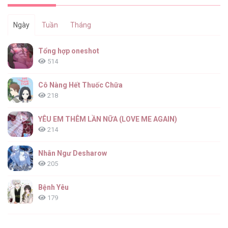
Ngày
Tuần
Tháng
Làm Ác Nữ Bộ Không Tuyệt Sao? [...] –
Tổng hợp oneshot
Chap 90
514
Cô Nàng Hết Thuốc Chữa
218
Làm Ác Nữ Bộ Không Tuyệt Sao? [...] –
Chap 89
YÊU EM THÊM LẦN NỮA (LOVE ME AGAIN)
214
Nhân Ngư Desharow
205
Làm Ác Nữ Bộ Không Tuyệt Sao? [...] –
Chap 88
Bệnh Yêu
179
(END) Merry Marbling