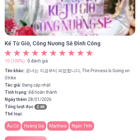
Kể Từ Giờ, Công Nương Sẽ Đình Công
10 (100%)
· 0 đánh giá
Tên khác:
공녀는 지금부터 파업합니다, The Princess Is Going on
Strike
Tác giả:
Đang cập nhật
Tình trạng:
Đã hoàn thành
Ngày thêm
28/01/2026
Tổng lượt đọc
2.4K
Thể loại:
Âu Cổ
Hoàng Gia
Manhwa
Ngôn Tình