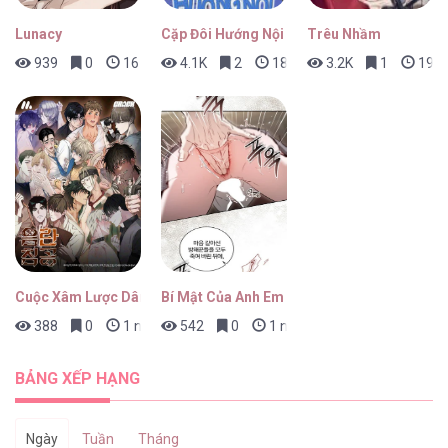
Lunacy
Cặp Đôi Hướng Nội
Trêu Nhầm
939
0
16 giờ trước
4.1K
2
18 giờ trước
3.2K
1
19 gi
Kể Từ Giờ, Công Nương Sẽ Đình Công [...] –
Chap 53
Kể Từ Giờ, Công Nương Sẽ Đình Công [...] –
Chap 52
Cuộc Xâm Lược Dâm Đãng
Bí Mật Của Anh Em Quý Tộc
388
0
1 ngày trước
542
0
1 ngày trước
Kể Từ Giờ, Công Nương Sẽ Đình Công [...] –
Chap 51
BẢNG XẾP HẠNG
Ngày
Tuần
Tháng