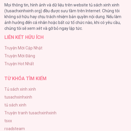
Mọi thông tin, hình ảnh và dữ liệu trên website tủ sách xinh xinh
72
(tusachxinhxinh.org) đều được sưu tầm trên Internet. Chúng tôi
không sở hữu hay chịu trách nhiệm bản quyền nội dung. Nếu làm
Hầu Nữ Bị Nguyền Rủa Trong Lâu Đài Của Công Tước
ảnh hưởng đến cá nhân hoặc bất cứ tổ chức nào, khi có yêu cầu,
68
Kể Từ Giờ, Công Nương Sẽ Đình Công [...] –
chúng tôi sẽ xem xét và gỡ bỏ ngay lập tức.
Chap 46
LIÊN KẾT HỮU ÍCH
CẨN THẬN TRĂNG TRÒN THÁNG 3 ĐẤY
51
Truyện Mới Cập Nhật
Truyện Mới Đăng
Tuyển Tập Manhwa Ngắn Bạo Dăm
Kể Từ Giờ, Công Nương Sẽ Đình Công [...] –
Truyện Hot Nhất
49
Chap 45
TỪ KHÓA TÌM KIẾM
Tủ sách xinh xinh
tusachxinhxinh
Kể Từ Giờ, Công Nương Sẽ Đình Công [...] –
tủ sách xinh
Chap 44
Truyện tranh tusachxinhxinh
tsxx
roadsteam