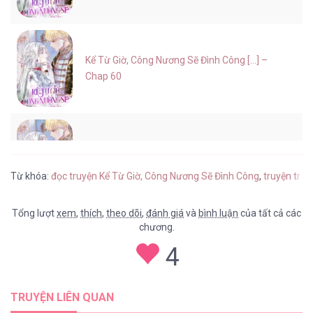
Kể Từ Giờ, Công Nương Sẽ Đình Công [...] –
Chap 60
Kể Từ Giờ, Công Nương Sẽ Đình Công [...] –
Chap 59
Từ khóa:
đọc truyện Kể Từ Giờ, Công Nương Sẽ Đình Công
,
truyện tra
Tổng lượt
xem
,
thích
,
theo dõi
,
đánh giá
và
bình luận
của tất cả các
chương.
Kể Từ Giờ, Công Nương Sẽ Đình Công [...] –
4
Chap 58
TRUYỆN LIÊN QUAN