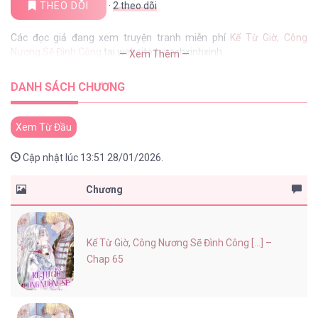
THEO DÕI
·
2
theo dõi
Các đọc giả đang xem truyện tranh miễn phí
Kể Từ Giờ, Công
Nương Sẽ Đình Công
tại website tusachxinhxinh
— Xem Thêm —
DANH SÁCH CHƯƠNG
Xem Từ Đầu
Cập nhật lúc 13:51 28/01/2026.
Chương
Kể Từ Giờ, Công Nương Sẽ Đình Công [...] –
Chap 65