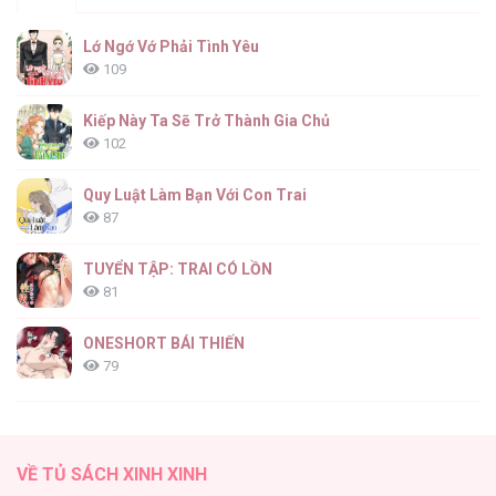
Kể Từ Giờ, Công Nương Sẽ Đình Công [...] –
Lớ Ngớ Vớ Phải Tình Yêu
Chap 50
109
Kiếp Này Ta Sẽ Trở Thành Gia Chủ
102
Kể Từ Giờ, Công Nương Sẽ Đình Công [...] –
Chap 49
Quy Luật Làm Bạn Với Con Trai
87
TUYỂN TẬP: TRAI CÓ LỒN
81
Kể Từ Giờ, Công Nương Sẽ Đình Công [...] –
Chap 48
ONESHORT BÁI THIẾN
79
Tổng hợp boylove 18+
75
Kể Từ Giờ, Công Nương Sẽ Đình Công [...] –
VỀ TỦ SÁCH XINH XINH
Chap 47
TUYỂN TẬP MANHWA BÍ MẬT CƠ THỂ