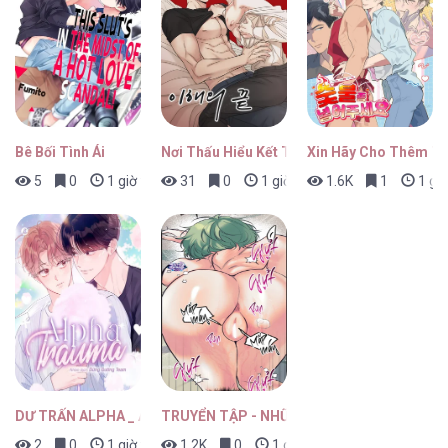
Bê Bối Tình Ái
Nơi Thấu Hiểu Kết Thúc
Xin Hãy Cho Thêm T
5
0
1 giờ trước
31
0
1 giờ trước
1.6K
1
1 giờ
DƯ TRẤN ALPHA _ ALPHA TRAUMA
TRUYỂN TẬP - NHỮNG CON KU NÚNG NÍNH
2
0
1 giờ trước
1.2K
0
1 giờ trước