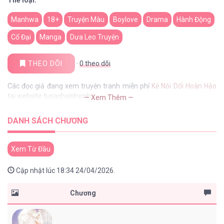
Manhwa
18+
Truyện Màu
Boylove
Drama
Hành Động
Cổ Đại
Manga
Dưa Leo Truyện
THEO DÕI
·
0
theo dõi
Các đọc giả đang xem truyện tranh miễn phí
Kẻ Nói Dối Hoàn Hảo
tại website tusachxinhxinh
— Xem Thêm —
DANH SÁCH CHƯƠNG
Xem Từ Đầu
Cập nhật lúc 18:34 24/04/2026.
Chương