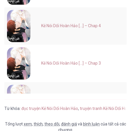
Kẻ Nói Dối Hoàn Hảo [...] – Chap 4
Kẻ Nói Dối Hoàn Hảo [...] – Chap 3
Kẻ Nói Dối Hoàn Hảo [...] – Chap 2
Từ khóa:
đọc truyện Kẻ Nói Dối Hoàn Hảo
,
truyện tranh Kẻ Nói Dối Hoà
Tổng lượt
xem
,
thích
,
theo dõi
,
đánh giá
và
bình luận
của tất cả các
chương.