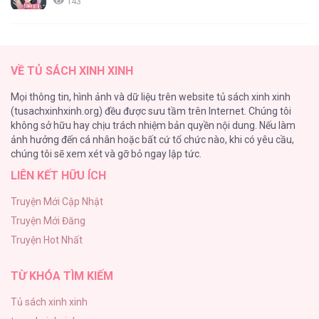
143
(END) Merry Marbling
142
VỀ TỦ SÁCH XINH XINH
Tuyển Tập Chjch và Chjch
Mọi thông tin, hình ảnh và dữ liệu trên website tủ sách xinh xinh
128
(tusachxinhxinh.org) đều được sưu tầm trên Internet. Chúng tôi
không sở hữu hay chịu trách nhiệm bản quyền nội dung. Nếu làm
Bỏ Quách Chồng Con Đi, Tiền Bạc Mới Là Tất Cả
ảnh hưởng đến cá nhân hoặc bất cứ tổ chức nào, khi có yêu cầu,
123
chúng tôi sẽ xem xét và gỡ bỏ ngay lập tức.
LIÊN KẾT HỮU ÍCH
Tình yêu và danh vọng
107
Truyện Mới Cập Nhật
Truyện Mới Đăng
Tùy Tâm Tùy Ý
Truyện Hot Nhất
105
TỪ KHÓA TÌM KIẾM
Tủ sách xinh xinh