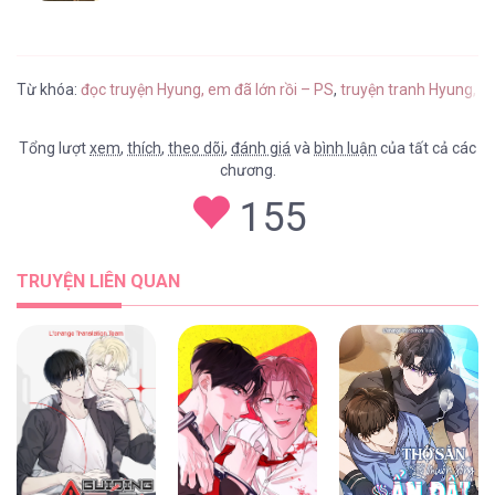
Từ khóa:
đọc truyện Hyung, em đã lớn rồi – PS
,
truyện tranh Hyung, e
Tổng lượt
xem
,
thích
,
theo dõi
,
đánh giá
và
bình luận
của tất cả các
chương.
155
TRUYỆN LIÊN QUAN