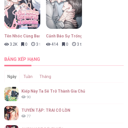
Tên Nhóc Cùng Bang Hội Là Hàng Xóm
Cảnh Báo Sự Trống Rỗng
3.2K
0
3 tháng trước
414
0
3 tháng trước
BẢNG XẾP HẠNG
Ngày
Tuần
Tháng
Kiếp Này Ta Sẽ Trở Thành Gia Chủ
90
TUYỂN TẬP: TRAI CÓ LỒN
77