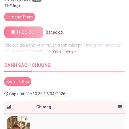
Thể loại:
Lorange Team
THEO DÕI
·
0
theo dõi
Các đọc giả đang xem truyện tranh miễn phí
Hyung, em đã lớn rồi –
PS
tại website tusachxinhxinh
— Xem Thêm —
DANH SÁCH CHƯƠNG
Xem Từ Đầu
Cập nhật lúc 10:33 17/04/2026.
Chương