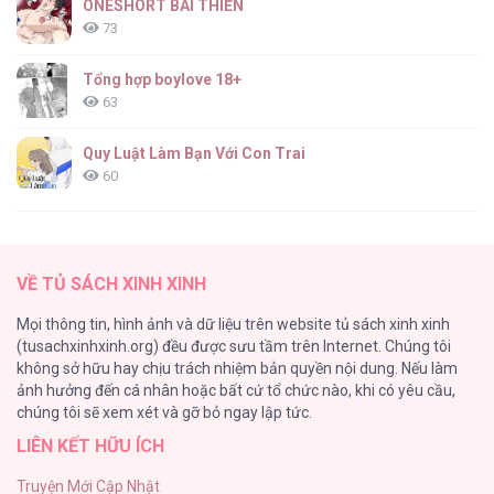
ONESHORT BÁI THIẾN
73
Tổng hợp boylove 18+
63
Quy Luật Làm Bạn Với Con Trai
60
Fan cuồng Boylove bị triệu hồi tới một thế giới lạ
57
VỀ TỦ SÁCH XINH XINH
Lớ Ngớ Vớ Phải Tình Yêu
Mọi thông tin, hình ảnh và dữ liệu trên website tủ sách xinh xinh
50
(tusachxinhxinh.org) đều được sưu tầm trên Internet. Chúng tôi
không sở hữu hay chịu trách nhiệm bản quyền nội dung. Nếu làm
Tuyển Tập Manhwa Ngắn Bạo Dăm
ảnh hưởng đến cá nhân hoặc bất cứ tổ chức nào, khi có yêu cầu,
44
chúng tôi sẽ xem xét và gỡ bỏ ngay lập tức.
LIÊN KẾT HỮU ÍCH
CẨN THẬN TRĂNG TRÒN THÁNG 3 ĐẤY
43
Truyện Mới Cập Nhật