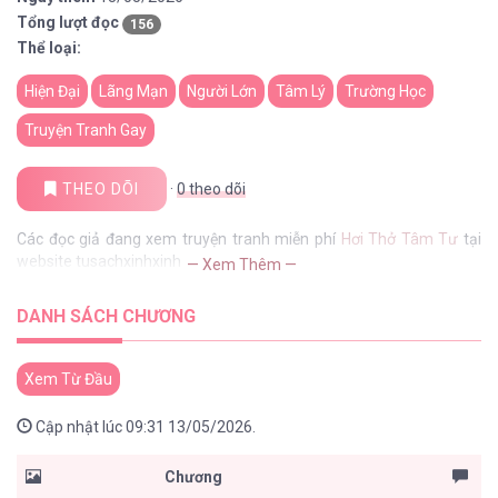
Tổng lượt đọc
156
Thể loại:
Hiện Đại
Lãng Mạn
Người Lớn
Tâm Lý
Trường Học
Truyện Tranh Gay
THEO DÕI
·
0
theo dõi
Các đọc giả đang xem truyện tranh miễn phí
Hơi Thở Tâm Tư
tại
website tusachxinhxinh
— Xem Thêm —
DANH SÁCH CHƯƠNG
Xem Từ Đầu
Cập nhật lúc 09:31 13/05/2026.
Chương