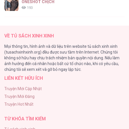
ONESHOT CHỊCH
193
Tổng hợp boylove 18+
187
VỀ TỦ SÁCH XINH XINH
Kiếp Này Ta Sẽ Trở Thành Gia Chủ
Mọi thông tin, hình ảnh và dữ liệu trên website tủ sách xinh xinh
184
(tusachxinhxinh.org) đều được sưu tầm trên Internet. Chúng tôi
không sở hữu hay chịu trách nhiệm bản quyền nội dung. Nếu làm
Cuộc Sống Sung Sướng Trong Tù
ảnh hưởng đến cá nhân hoặc bất cứ tổ chức nào, khi có yêu cầu,
140
chúng tôi sẽ xem xét và gỡ bỏ ngay lập tức.
LIÊN KẾT HỮU ÍCH
Đứa Nhỏ Không Phải Là Con Anh
132
Truyện Mới Cập Nhật
Truyện Mới Đăng
Mùa Xuân Hoa Nở
Truyện Hot Nhất
104
TỪ KHÓA TÌM KIẾM