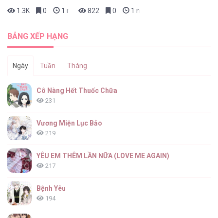
1.3K
0
1 ngày trước
822
0
1 ngày trước
BẢNG XẾP HẠNG
Ngày
Tuần
Tháng
Cô Nàng Hết Thuốc Chữa
231
Vương Miện Lục Bảo
219
YÊU EM THÊM LẦN NỮA (LOVE ME AGAIN)
217
Bệnh Yêu
194