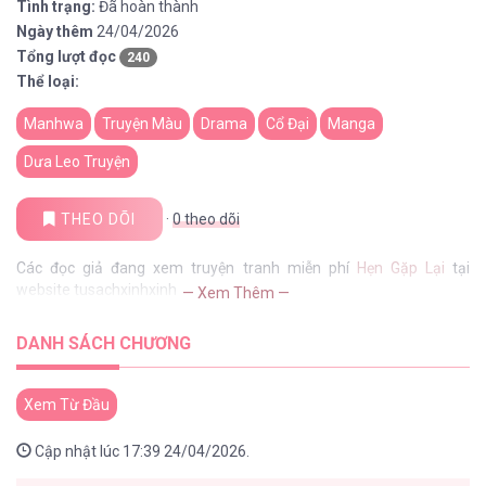
Tình trạng:
Đã hoàn thành
Ngày thêm
24/04/2026
Tổng lượt đọc
240
Thể loại:
Manhwa
Truyện Màu
Drama
Cổ Đại
Manga
Dưa Leo Truyện
THEO DÕI
·
0
theo dõi
Các đọc giả đang xem truyện tranh miễn phí
Hẹn Gặp Lại
tại
website tusachxinhxinh
— Xem Thêm —
DANH SÁCH CHƯƠNG
Xem Từ Đầu
Cập nhật lúc 17:39 24/04/2026.