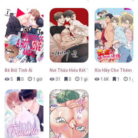
Bê Bối Tình Ái
Nơi Thấu Hiểu Kết Thúc
Xin Hãy Cho Thêm T
5
0
1 giờ trước
31
0
1 giờ trước
1.6K
1
1 giờ