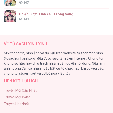
167
Chiến Lược Tình Yêu Trong Sáng
143
(END) Merry Marbling
142
VỀ TỦ SÁCH XINH XINH
Tuyển Tập Chjch và Chjch
Mọi thông tin, hình ảnh và dữ liệu trên website tủ sách xinh xinh
128
(tusachxinhxinh.org) đều được sưu tầm trên Internet. Chúng tôi
không sở hữu hay chịu trách nhiệm bản quyền nội dung. Nếu làm
Bỏ Quách Chồng Con Đi, Tiền Bạc Mới Là Tất Cả
ảnh hưởng đến cá nhân hoặc bất cứ tổ chức nào, khi có yêu cầu,
123
chúng tôi sẽ xem xét và gỡ bỏ ngay lập tức.
LIÊN KẾT HỮU ÍCH
Tình yêu và danh vọng
107
Truyện Mới Cập Nhật
Truyện Mới Đăng
Tùy Tâm Tùy Ý
Truyện Hot Nhất
105