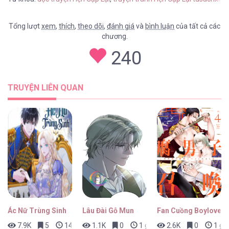
Tổng lượt
xem
,
thích
,
theo dõi
,
đánh giá
và
bình luận
của tất cả các
chương.
Hẹn Gặp Lại [...] – Chap 3
240
TRUYỆN LIÊN QUAN
Ác Nữ Trùng Sinh
Lâu Đài Gỗ Mun
Fan Cuồng Boylove Bị
7.9K
5
14 phút trước
1.1K
0
1 giờ trước
2.6K
0
1 giờ