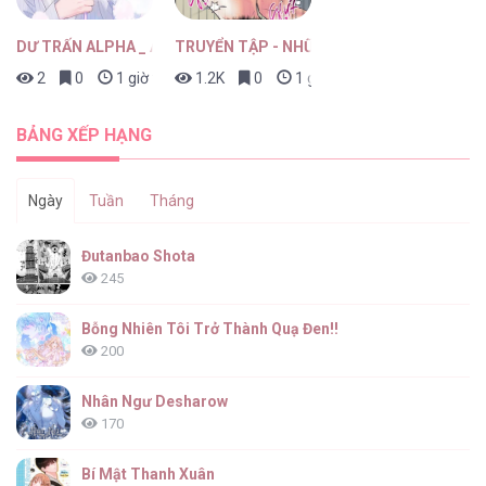
DƯ TRẤN ALPHA _ ALPHA TRAUMA
TRUYỂN TẬP - NHỮNG CON KU NÚNG NÍNH
2
0
1 giờ trước
1.2K
0
1 giờ trước
BẢNG XẾP HẠNG
Ngày
Tuần
Tháng
Đutanbao Shota
245
Bỗng Nhiên Tôi Trở Thành Quạ Đen!!
200
Nhân Ngư Desharow
170
Bí Mật Thanh Xuân