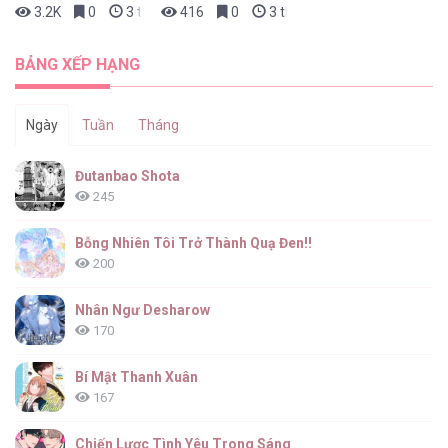
3.2K
0
3 tháng trước
416
0
3 tháng trước
BẢNG XẾP HẠNG
Ngày
Tuần
Tháng
Đutanbao Shota
245
Bỗng Nhiên Tôi Trở Thành Quạ Đen!!
200
Nhân Ngư Desharow
170
Bí Mật Thanh Xuân
167
Chiến Lược Tình Yêu Trong Sáng