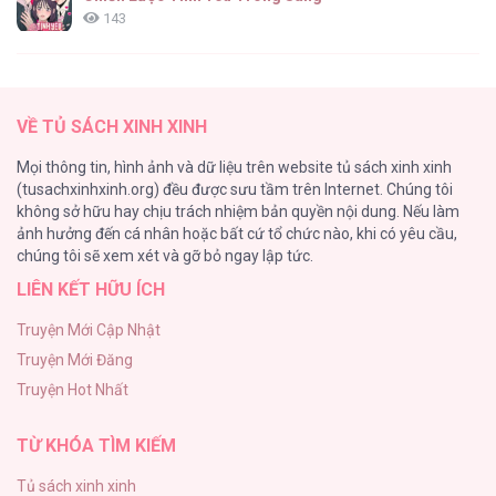
143
(END) Merry Marbling
142
VỀ TỦ SÁCH XINH XINH
Tuyển Tập Chjch và Chjch
Mọi thông tin, hình ảnh và dữ liệu trên website tủ sách xinh xinh
128
(tusachxinhxinh.org) đều được sưu tầm trên Internet. Chúng tôi
không sở hữu hay chịu trách nhiệm bản quyền nội dung. Nếu làm
Bỏ Quách Chồng Con Đi, Tiền Bạc Mới Là Tất Cả
ảnh hưởng đến cá nhân hoặc bất cứ tổ chức nào, khi có yêu cầu,
123
chúng tôi sẽ xem xét và gỡ bỏ ngay lập tức.
LIÊN KẾT HỮU ÍCH
Tình yêu và danh vọng
107
Truyện Mới Cập Nhật
Truyện Mới Đăng
Tùy Tâm Tùy Ý
Truyện Hot Nhất
105
TỪ KHÓA TÌM KIẾM
Tủ sách xinh xinh