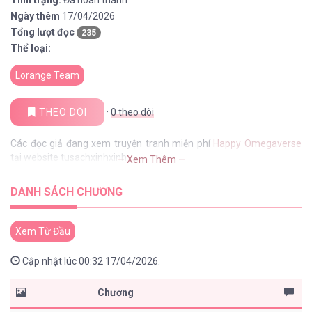
Ngày thêm
17/04/2026
Tổng lượt đọc
235
Thể loại:
Lorange Team
THEO DÕI
·
0
theo dõi
Các đọc giả đang xem truyện tranh miễn phí
Happy Omegaverse
tại website tusachxinhxinh
— Xem Thêm —
DANH SÁCH CHƯƠNG
Xem Từ Đầu
Cập nhật lúc 00:32 17/04/2026.
Chương