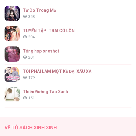
Tự Do Trong Mơ
358
TUYỂN TẬP: TRAI CÓ LỒN
204
Tổng hợp oneshot
201
TÔI PHẢI LÀM MỘT KẺ ĐẠI XẤU XA
179
Thiên Đường Táo Xanh
151
(END) Merry Marbling
149
VỀ TỦ SÁCH XINH XINH
Cây Không Có Rễ