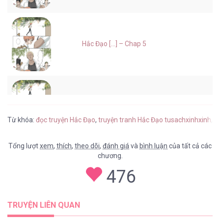
Hắc Đạo [...] – Chap 5
Hắc Đạo [...] – Chap 4
Từ khóa:
đọc truyện Hắc Đạo
,
truyện tranh Hắc Đạo tusachxinhxinh
,
H
Tổng lượt
xem
,
thích
,
theo dõi
,
đánh giá
và
bình luận
của tất cả các
chương.
Hắc Đạo [...] – Chap 3
476
TRUYỆN LIÊN QUAN