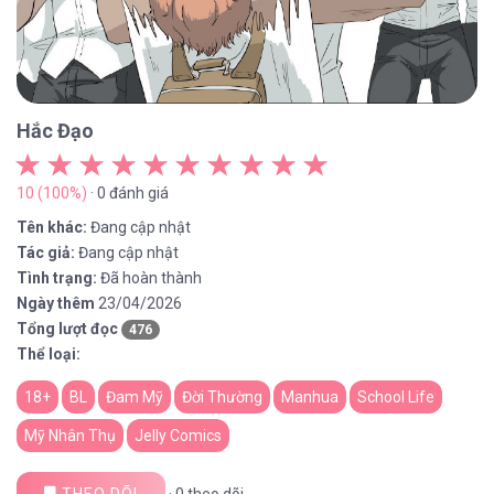
Hắc Đạo
10 (100%)
· 0 đánh giá
Tên khác:
Đang cập nhật
Tác giả:
Đang cập nhật
Tình trạng:
Đã hoàn thành
Ngày thêm
23/04/2026
Tổng lượt đọc
476
Thể loại:
18+
BL
Đam Mỹ
Đời Thường
Manhua
School Life
Mỹ Nhân Thụ
Jelly Comics
THEO DÕI
·
0
theo dõi