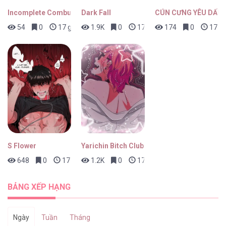
Incomplete Combustion
Dark Fall
CÚN CƯNG YÊU DẤU
54
0
17 giờ trước
1.9K
0
17 giờ trước
174
0
17 gi
S Flower
Yarichin Bitch Club
648
0
17 giờ trước
1.2K
0
17 giờ trước
BẢNG XẾP HẠNG
Ngày
Tuần
Tháng