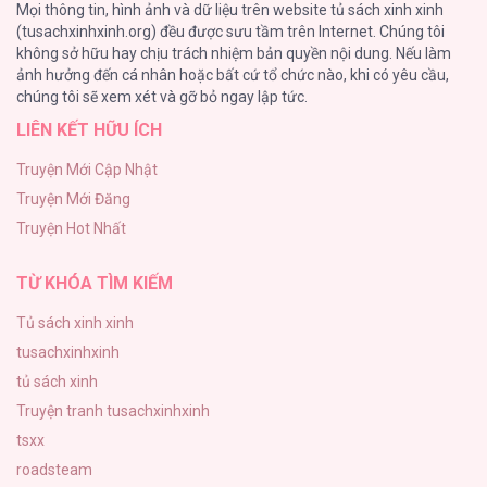
Mọi thông tin, hình ảnh và dữ liệu trên website tủ sách xinh xinh
140
(tusachxinhxinh.org) đều được sưu tầm trên Internet. Chúng tôi
không sở hữu hay chịu trách nhiệm bản quyền nội dung. Nếu làm
Phạm Luật
ảnh hưởng đến cá nhân hoặc bất cứ tổ chức nào, khi có yêu cầu,
123
chúng tôi sẽ xem xét và gỡ bỏ ngay lập tức.
LIÊN KẾT HỮU ÍCH
Làm vị cứu tinh thật dễ dàng
113
Truyện Mới Cập Nhật
Truyện Mới Đăng
|END| Định Tên Mối Quan Hệ
Truyện Hot Nhất
109
TỪ KHÓA TÌM KIẾM
Tủ sách xinh xinh
tusachxinhxinh
tủ sách xinh
Truyện tranh tusachxinhxinh
tsxx
roadsteam