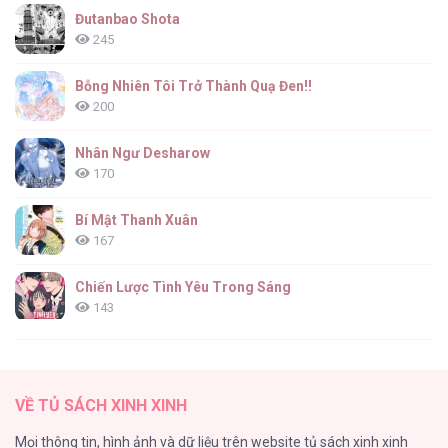
Gả Cho Vai Ác [...] – Chap 51
Đutanbao Shota
245
Bỗng Nhiên Tôi Trở Thành Quạ Đen!!
200
Gả Cho Vai Ác [...] – Chap 50
Nhân Ngư Desharow
170
Bí Mật Thanh Xuân
167
Gả Cho Vai Ác [...] – Chap 49
Chiến Lược Tình Yêu Trong Sáng
143
(END) Merry Marbling
142
Gả Cho Vai Ác [...] – Chap 48
VỀ TỦ SÁCH XINH XINH
Tuyển Tập Chjch và Chjch
Mọi thông tin, hình ảnh và dữ liệu trên website tủ sách xinh xinh
128