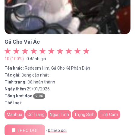
Gả Cho Vai Ác
10 (100%)
· 0 đánh giá
Tên khác:
Redeem Him, Gả Cho Kẻ Phản Diện
Tác giả:
Đang cập nhật
Tình trạng:
Đã hoàn thành
Ngày thêm
29/01/2026
Tổng lượt đọc
2.9K
Thể loại:
Manhua
Cổ Trang
Ngôn Tình
Trọng Sinh
Tình Cảm
THEO DÕI
·
0
theo dõi