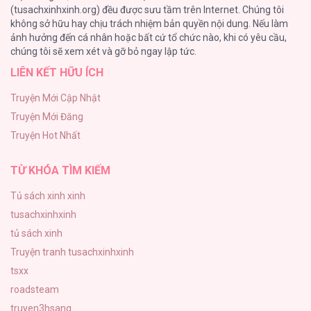
(tusachxinhxinh.org) đều được sưu tầm trên Internet. Chúng tôi
không sở hữu hay chịu trách nhiệm bản quyền nội dung. Nếu làm
Bỏ Quách Chồng Con Đi, Tiền Bạc Mới Là Tất Cả
ảnh hưởng đến cá nhân hoặc bất cứ tổ chức nào, khi có yêu cầu,
123
Gả Cho Vai Ác [...] – Chap 47
chúng tôi sẽ xem xét và gỡ bỏ ngay lập tức.
LIÊN KẾT HỮU ÍCH
Tình yêu và danh vọng
107
Truyện Mới Cập Nhật
Truyện Mới Đăng
Tùy Tâm Tùy Ý
Truyện Hot Nhất
105
Gả Cho Vai Ác [...] – Chap 46
TỪ KHÓA TÌM KIẾM
Tủ sách xinh xinh
tusachxinhxinh
Gả Cho Vai Ác [...] – Chap 45
tủ sách xinh
Truyện tranh tusachxinhxinh
tsxx
roadsteam
truyen3hsang