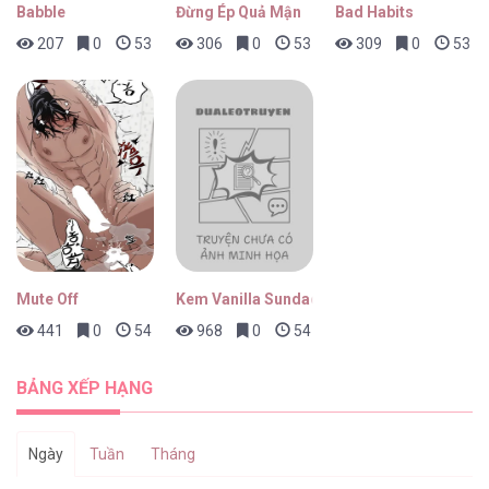
Babble
Đừng Ép Quả Mận
Bad Habits
207
0
53 phút trước
306
0
53 phút trước
309
0
53 ph
Gả Cho Vai Ác [...] – Chap 54
Gả Cho Vai Ác [...] – Chap 53
Mute Off
Kem Vanilla Sundae
441
0
54 phút trước
968
0
54 phút trước
Gả Cho Vai Ác [...] – Chap 52
BẢNG XẾP HẠNG
Ngày
Tuần
Tháng