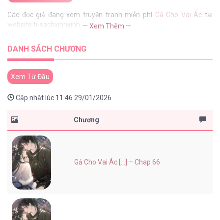
Các đọc giả đang xem truyện tranh miễn phí
Gả Cho Vai Ác
tại
website tusachxinhxinh
— Xem Thêm —
DANH SÁCH CHƯƠNG
Xem Từ Đầu
Cập nhật lúc 11:46 29/01/2026.
Chương
Gả Cho Vai Ác [...] – Chap 66