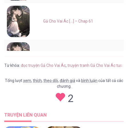
Gả Cho Vai Ác [...] – Chap 61
Gả Cho Vai Ác [...] – Chap 60
Từ khóa:
đọc truyện Gả Cho Vai Ác
,
truyện tranh Gả Cho Vai Ác tusac
Tổng lượt
xem
,
thích
,
theo dõi
,
đánh giá
và
bình luận
của tất cả các
chương.
Gả Cho Vai Ác [...] – Chap 59
2
TRUYỆN LIÊN QUAN