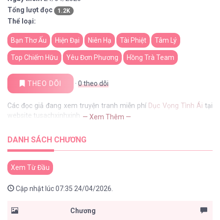
Tổng lượt đọc
1.2K
Thể loại:
Bạn Thơ Ấu
Hiện Đại
Niên Hạ
Tài Phiệt
Tâm Lý
Top Chiếm Hữu
Yêu Đơn Phương
Hồng Trà Team
THEO DÕI
·
0
theo dõi
Các đọc giả đang xem truyện tranh miễn phí
Dục Vọng Tình Ái
tại
website tusachxinhxinh
— Xem Thêm —
DANH SÁCH CHƯƠNG
Xem Từ Đầu
Cập nhật lúc 07:35 24/04/2026.
Chương