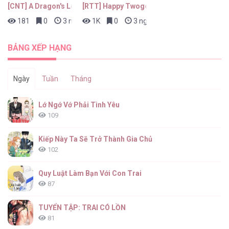
[CNT] A Dragon's Love
[RTT] Happy Twogether
181
0
3 ngày trước
1K
0
3 ngày trước
Dục Vọng Tình Ái [...] – Chap 21
BẢNG XẾP HẠNG
Ngày
Tuần
Tháng
Dục Vọng Tình Ái [...] – Chap 20
Lớ Ngớ Vớ Phải Tình Yêu
109
Kiếp Này Ta Sẽ Trở Thành Gia Chủ
102
Dục Vọng Tình Ái [...] – Chap 19
Quy Luật Làm Bạn Với Con Trai
87
TUYỂN TẬP: TRAI CÓ LỒN
81