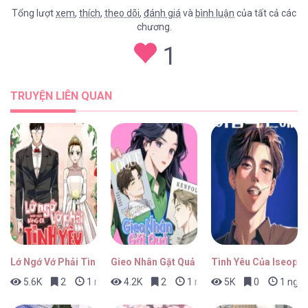
Tổng lượt
xem
,
thích
,
theo dõi
,
đánh giá
và
bình luận
của tất cả các
chương.
Dục Vọng Tình Ái [...] – Chap 28
1
TRUYỆN LIÊN QUAN
Dục Vọng Tình Ái [...] – Chap 27
Dục Vọng Tình Ái [...] – Chap 26
Lớ Ngớ Vớ Phải Tình Yêu
Gieo Nhân Gặt Quả
Tình Yêu Của Iseop
5.6K
2
1 ngày trước
4.2K
2
1 ngày trước
5K
0
1 ngày