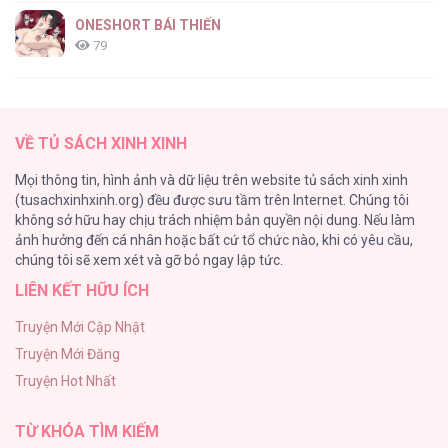
Dục Vọng Tình Ái [...] – Chap 18
ONESHORT BÁI THIẾN
79
Tổng hợp boylove 18+
75
Dục Vọng Tình Ái [...] – Chap 17
VỀ TỦ SÁCH XINH XINH
TUYỂN TẬP MANHWA BÍ MẬT CƠ THỂ
Mọi thông tin, hình ảnh và dữ liệu trên website tủ sách xinh xinh
72
(tusachxinhxinh.org) đều được sưu tầm trên Internet. Chúng tôi
không sở hữu hay chịu trách nhiệm bản quyền nội dung. Nếu làm
Hầu Nữ Bị Nguyền Rủa Trong Lâu Đài Của Công Tước
ảnh hưởng đến cá nhân hoặc bất cứ tổ chức nào, khi có yêu cầu,
68
Dục Vọng Tình Ái [...] – Chap 16
chúng tôi sẽ xem xét và gỡ bỏ ngay lập tức.
LIÊN KẾT HỮU ÍCH
CẨN THẬN TRĂNG TRÒN THÁNG 3 ĐẤY
51
Truyện Mới Cập Nhật
Truyện Mới Đăng
Tuyển Tập Manhwa Ngắn Bạo Dăm
Truyện Hot Nhất
49
Dục Vọng Tình Ái [...] – Chap 15
TỪ KHÓA TÌM KIẾM