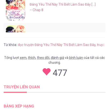
Đáng Yêu Thế Này Thì Biết Làm Sao Đây [...]
– Chap 8
Đáng Yêu Thế Này Thì Biết Làm Sao Đây [...]
– Chap 7
Từ khóa:
đọc truyện Đáng Yêu Thế Này Thì Biết Làm Sao Đây
,
truyện 
Tổng lượt
xem
,
thích
,
theo dõi
,
đánh giá
và
bình luận
của tất cả các
chương.
Đáng Yêu Thế Này Thì Biết Làm Sao Đây [...]
477
– Chap 6
TRUYỆN LIÊN QUAN
Đáng Yêu Thế Này Thì Biết Làm Sao Đây [...]
– Chap 5
BẢNG XẾP HẠNG