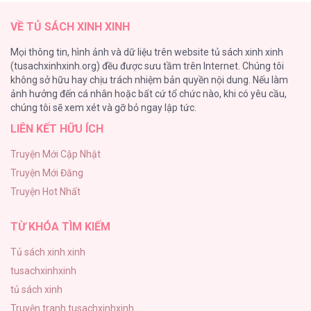
150
Đáng Yêu Thế Này Thì Biết Làm Sao Đây [...]
VỀ TỦ SÁCH XINH XINH
– Chap 1
Phế Vật Dòng Dõi Bá Tước
Mọi thông tin, hình ảnh và dữ liệu trên website tủ sách xinh xinh
135
(tusachxinhxinh.org) đều được sưu tầm trên Internet. Chúng tôi
không sở hữu hay chịu trách nhiệm bản quyền nội dung. Nếu làm
Đứa Nhỏ Không Phải Là Con Anh
ảnh hưởng đến cá nhân hoặc bất cứ tổ chức nào, khi có yêu cầu,
124
chúng tôi sẽ xem xét và gỡ bỏ ngay lập tức.
LIÊN KẾT HỮU ÍCH
Vương Miện Lục Bảo
113
Truyện Mới Cập Nhật
Truyện Mới Đăng
Mùa Xuân Hoa Nở
Truyện Hot Nhất
103
TỪ KHÓA TÌM KIẾM
Tủ sách xinh xinh
tusachxinhxinh
tủ sách xinh
Truyện tranh tusachxinhxinh