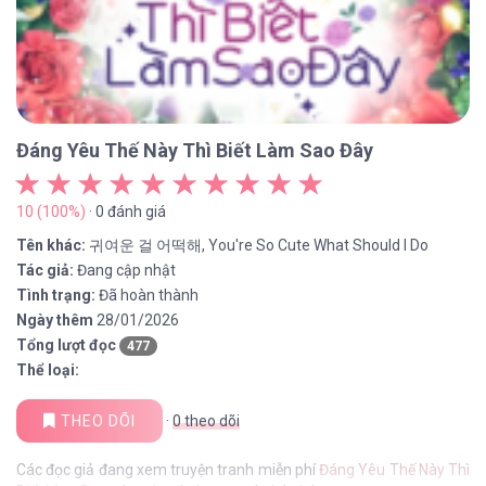
Đáng Yêu Thế Này Thì Biết Làm Sao Đây
10 (100%)
· 0 đánh giá
Tên khác:
귀여운 걸 어떡해, You're So Cute What Should I Do
Tác giả:
Đang cập nhật
Tình trạng:
Đã hoàn thành
Ngày thêm
28/01/2026
Tổng lượt đọc
477
Thể loại:
THEO DÕI
·
0
theo dõi
Các đọc giả đang xem truyện tranh miễn phí
Đáng Yêu Thế Này Thì