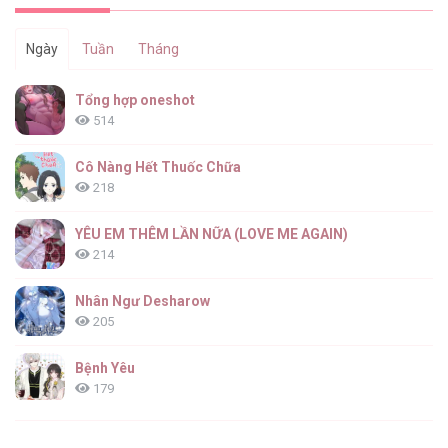
Ngày
Tuần
Tháng
Đáng Yêu Thế Này Thì Biết Làm Sao Đây [...]
Tổng hợp oneshot
– Chap 4
514
Cô Nàng Hết Thuốc Chữa
218
Đáng Yêu Thế Này Thì Biết Làm Sao Đây [...]
– Chap 3
YÊU EM THÊM LẦN NỮA (LOVE ME AGAIN)
214
Nhân Ngư Desharow
205
Đáng Yêu Thế Này Thì Biết Làm Sao Đây [...]
– Chap 2
Bệnh Yêu
179
(END) Merry Marbling