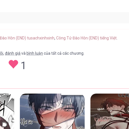
p 34
24/04/2026
 Đào Hôn (END) tusachxinhxinh
,
Công Tử Đào Hôn (END) tiếng Việt
.
õi
,
đánh giá
và
bình luận
của tất cả các chương.
1
p 33
24/04/2026
p 32
24/04/2026