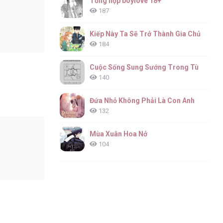
Tổng hợp boylove 18+
187
Kiếp Này Ta Sẽ Trở Thành Gia Chủ
184
Cuộc Sống Sung Sướng Trong Tù
140
Đứa Nhỏ Không Phải Là Con Anh
132
Mùa Xuân Hoa Nở
104