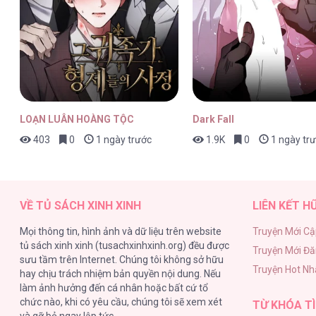
Công Tử Đào Hôn (END) [...] – Cha
LOẠN LUÂN HOÀNG TỘC
Dark Fall
403
0
1 ngày trước
1.9K
0
1 ngày tr
Công Tử Đào Hôn (END) [...] – Cha
VỀ TỦ SÁCH XINH XINH
LIÊN KẾT H
Mọi thông tin, hình ảnh và dữ liệu trên website
Truyện Mới Cậ
tủ sách xinh xinh (tusachxinhxinh.org) đều được
Truyện Mới Đ
Công Tử Đào Hôn (END) [...] – Cha
sưu tầm trên Internet. Chúng tôi không sở hữu
Truyện Hot Nh
hay chịu trách nhiệm bản quyền nội dung. Nếu
làm ảnh hưởng đến cá nhân hoặc bất cứ tổ
chức nào, khi có yêu cầu, chúng tôi sẽ xem xét
TỪ KHÓA TÌ