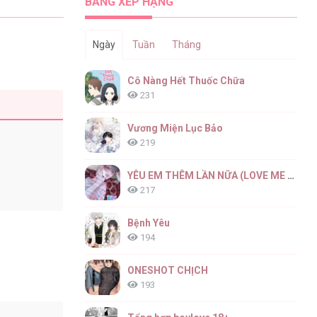
BẢNG XẾP HẠNG
Ngày
Tuần
Tháng
Cô Nàng Hết Thuốc Chữa
231
Vương Miện Lục Bảo
219
YÊU EM THÊM LẦN NỮA (LOVE ME AGAIN)
217
Bệnh Yêu
194
ONESHOT CHỊCH
193