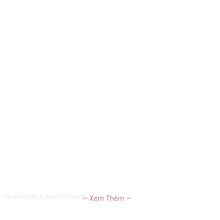
)
tại website tusachxinhxinh
— Xem Thêm —