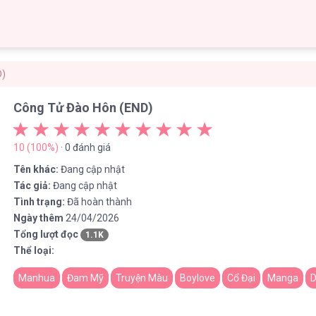
D)
Công Tử Đào Hôn (END)
10 (100%)
· 0 đánh giá
Tên khác:
Đang cập nhật
Tác giả:
Đang cập nhật
Tình trạng:
Đã hoàn thành
Ngày thêm
24/04/2026
Tổng lượt đọc
1.1K
Thể loại:
Manhua
Đam Mỹ
Truyện Màu
Boylove
Cổ Đại
Manga
D