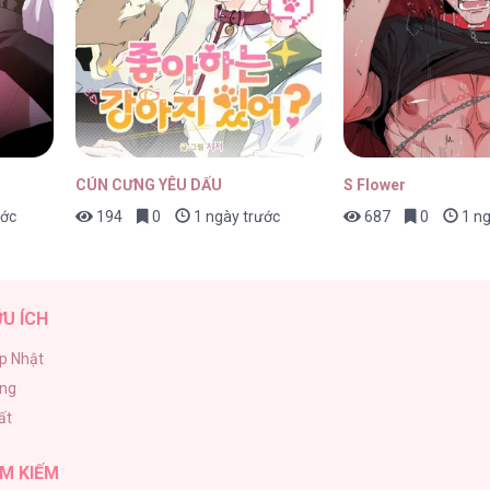
p 27
24/04/2026
CÚN CƯNG YÊU DẤU
S Flower
ước
194
0
1 ngày trước
687
0
1 ng
p 26
24/04/2026
ỮU ÍCH
p Nhật
ăng
p 25
24/04/2026
ất
M KIẾM