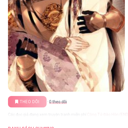
THEO DÕI
·
0
theo dõi
Các đọc giả đang xem truyện tranh miễn phí
Công Tử Đào Hôn (END