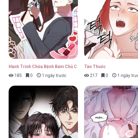
Công Tử Đào Hôn (END) [...] – Cha
Công Tử Đào Hôn (END) [...] – Cha
Hành Trình Chữa Bệnh Bám Chủ Của Cún Nhà Tôi
Tàn Thuốc
185
0
1 ngày trước
217
0
1 ngày trư
Công Tử Đào Hôn (END) [...] – Cha
Công Tử Đào Hôn (END) [...] – Cha