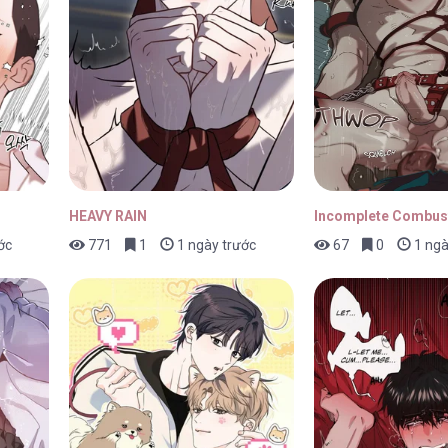
p 31
24/04/2026
p 30
24/04/2026
HEAVY RAIN
Incomplete Combus
ớc
771
1
1 ngày trước
67
0
1 ngà
p 29
24/04/2026
p 28
24/04/2026