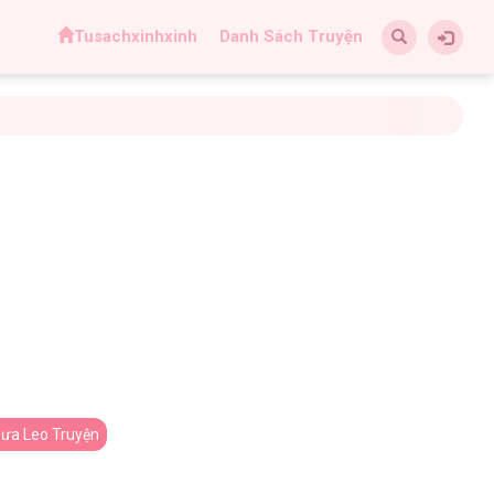
Tusachxinhxinh
Danh Sách Truyện
ưa Leo Truyện