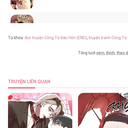
Công Tử Đào Hôn (END) [...] – Cha
Từ khóa:
đọc truyện Công Tử Đào Hôn (END)
,
truyện tranh Công Tử
Tổng lượt
xem
,
thích
,
theo d
Công Tử Đào Hôn (END) [...] – Cha
TRUYỆN LIÊN QUAN
Công Tử Đào Hôn (END) [...] – Cha