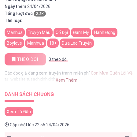
Ngày thêm
24/04/2026
Tổng lượt đọc
2.2K
Thể loại:
Manhua
Truyện Màu
Cổ Đại
Đam Mỹ
Hành Động
Boylove
Manhwa
18+
Dưa Leo Truyện
THEO DÕI
·
0
theo dõi
Các đọc giả đang xem truyện tranh miễn phí
Cơn Mưa Quên Lối Về
tại website tusachxinhxinh
— Xem Thêm —
DANH SÁCH CHƯƠNG
Xem Từ Đầu
Cập nhật lúc 22:55 24/04/2026.