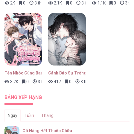
2K
0
3 tháng trước
2.1K
0
3 tháng trước
1.1K
0
3 th
Tên Nhóc Cùng Bang Hội Là Hàng Xóm
Cảnh Báo Sự Trống Rỗng
3.2K
0
3 tháng trước
417
0
3 tháng trước
BẢNG XẾP HẠNG
Ngày
Tuần
Tháng
Cô Nàng Hết Thuốc Chữa