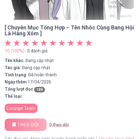
[ Chuyên Mục Tổng Hợp – Tên Nhóc Cùng Bang Hội
Là Hàng Xóm ]
10 (100%)
· 0 đánh giá
Tên khác:
Đang cập nhật
Tác giả:
Đang cập nhật
Tình trạng:
Đã hoàn thành
Ngày thêm
17/04/2026
Tổng lượt đọc
189
Thể loại:
Lorange Team
THEO DÕI
·
0
theo dõi
Các đọc giả đang xem truyện tranh miễn phí
[ Chuyên mục tổng