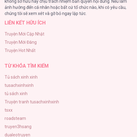
không sở hữu hay chịu trách nhiệm bản quyền nội dung. Nếu làm
ONESHOT CHỊCH
ảnh hưởng đến cá nhân hoặc bất cứ tổ chức nào, khi có yêu cầu,
118
chúng tôi sẽ xem xét và gỡ bỏ ngay lập tức.
LIÊN KẾT HỮU ÍCH
Kiếp Này Ta Sẽ Trở Thành Gia Chủ
118
Truyện Mới Cập Nhật
Truyện Mới Đăng
Mùa Xuân Hoa Nở
Truyện Hot Nhất
103
TỪ KHÓA TÌM KIẾM
Tủ sách xinh xinh
tusachxinhxinh
tủ sách xinh
Truyện tranh tusachxinhxinh
tsxx
roadsteam
truyen3hsang
dualeotruyen