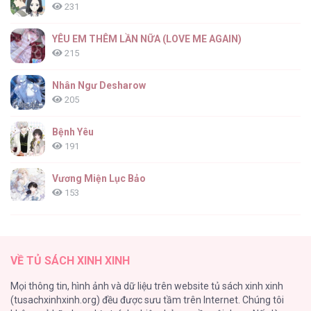
231
YÊU EM THÊM LẦN NỮA (LOVE ME AGAIN)
215
Nhân Ngư Desharow
205
Bệnh Yêu
191
Vương Miện Lục Bảo
153
Cuộc Sống Sung Sướng Trong Tù
139
VỀ TỦ SÁCH XINH XINH
Đứa Nhỏ Không Phải Là Con Anh
Mọi thông tin, hình ảnh và dữ liệu trên website tủ sách xinh xinh
132
(tusachxinhxinh.org) đều được sưu tầm trên Internet. Chúng tôi