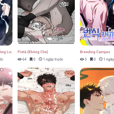
ap 20
27/04/2026
ap 19
27/04/2026
Đồng Loại
Pietà (Không Che)
Breeding Campus
ớc
64
0
1 ngày trước
5
0
1 ngày
ap 18
27/04/2026
ap 17
27/04/2026