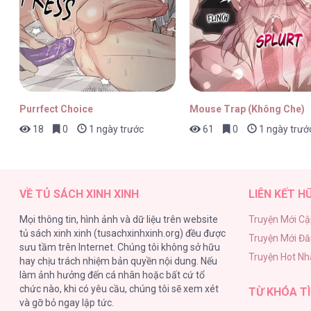
Chúng Ta Đều Là Kẻ Ngốc [...] – Ch
Purrfect Choice
Mouse Trap (Không Che)
18
0
1 ngày trước
61
0
1 ngày trướ
Chúng Ta Đều Là Kẻ Ngốc [...] – Ch
VỀ TỦ SÁCH XINH XINH
LIÊN KẾT H
Mọi thông tin, hình ảnh và dữ liệu trên website
Truyện Mới Cậ
tủ sách xinh xinh (tusachxinhxinh.org) đều được
Truyện Mới Đ
Chúng Ta Đều Là Kẻ Ngốc [...] – Ch
sưu tầm trên Internet. Chúng tôi không sở hữu
Truyện Hot Nh
hay chịu trách nhiệm bản quyền nội dung. Nếu
làm ảnh hưởng đến cá nhân hoặc bất cứ tổ
chức nào, khi có yêu cầu, chúng tôi sẽ xem xét
TỪ KHÓA TÌ
và gỡ bỏ ngay lập tức.