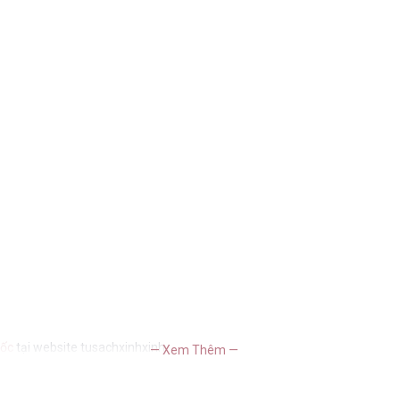
gốc
tại website tusachxinhxinh
— Xem Thêm —