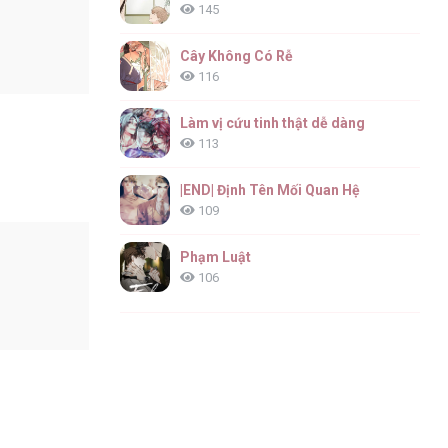
145
Cây Không Có Rễ
116
Làm vị cứu tinh thật dễ dàng
113
|END| Định Tên Mối Quan Hệ
109
Phạm Luật
106