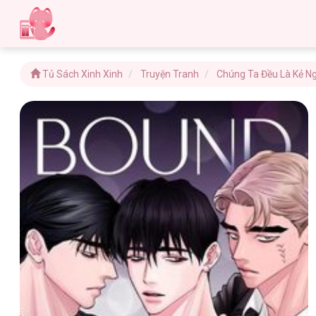
Tủ Sách Xinh Xinh
Truyện Tranh
Chúng Ta Đều Là Kẻ N