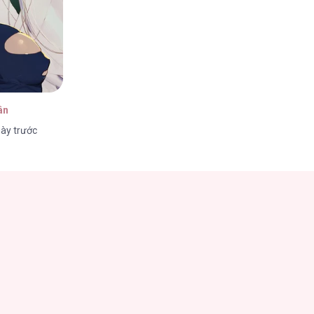
ân
ày trước