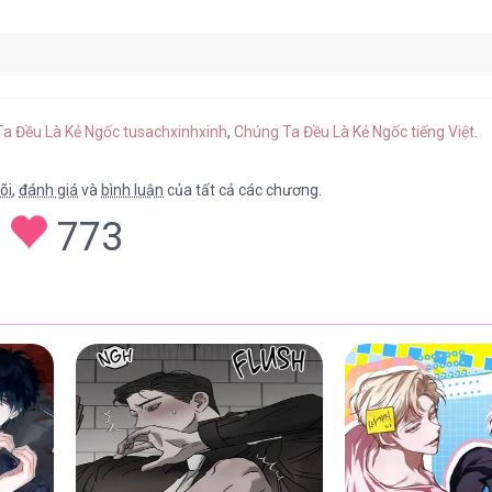
ap 23
27/04/2026
Ta Đều Là Kẻ Ngốc tusachxinhxinh
,
Chúng Ta Đều Là Kẻ Ngốc tiếng Việt
.
õi
,
đánh giá
và
bình luận
của tất cả các chương.
773
ap 22
27/04/2026
ap 21
27/04/2026