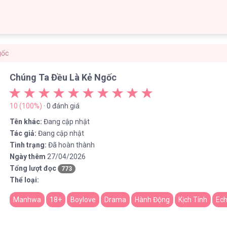
gốc
Chúng Ta Đều Là Kẻ Ngốc
10 (100%)
· 0 đánh giá
Tên khác:
Đang cập nhật
Tác giả:
Đang cập nhật
Tình trạng:
Đã hoàn thành
Ngày thêm
27/04/2026
Tổng lượt đọc
773
Thể loại:
Manhwa
18+
Boylove
Drama
Hành Động
Kịch Tính
Ech