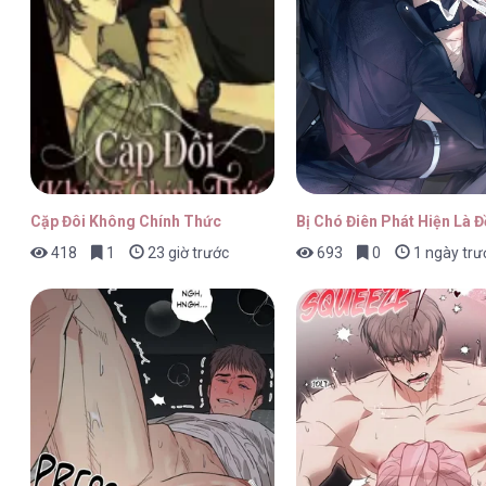
Chúng Ta Đều Là Kẻ Ngốc [...] – Ch
Chúng Ta Đều Là Kẻ Ngốc [...] – Ch
Cặp Đôi Không Chính Thức
Bị Chó Điên Phát Hiện Là 
418
1
23 giờ trước
693
0
1 ngày trư
Chúng Ta Đều Là Kẻ Ngốc [...] – Ch
Chúng Ta Đều Là Kẻ Ngốc [...] – Ch