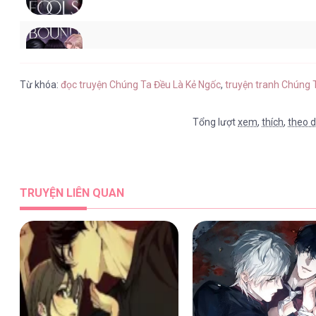
Chúng Ta Đều Là Kẻ Ngốc [...] – Ch
Từ khóa:
đọc truyện Chúng Ta Đều Là Kẻ Ngốc
,
truyện tranh Chúng 
Tổng lượt
xem
,
thích
,
theo d
Chúng Ta Đều Là Kẻ Ngốc [...] – Ch
TRUYỆN LIÊN QUAN
Chúng Ta Đều Là Kẻ Ngốc [...] – Ch