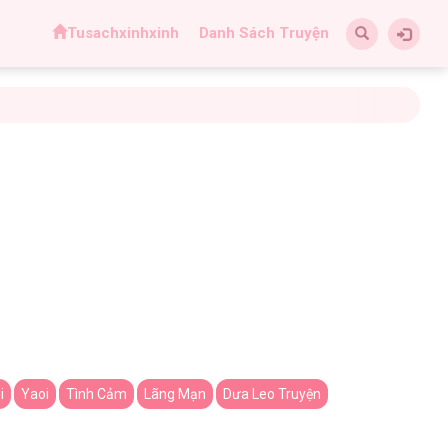
Tusachxinhxinh
Danh Sách Truyện
i
Yaoi
Tình Cảm
Lãng Mạn
Dưa Leo Truyện