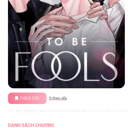
THEO DÕI
·
0
theo dõi
Các đọc giả đang xem truyện tranh miễn phí
Chúng Ta Đều Là Kẻ N
DANH SÁCH CHƯƠNG