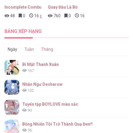
Incomplete Combustion
Quay Đầu Là Bờ
48
0
16 giờ trước
760
0
16 giờ trước
Cảnh Báo: Có Thú Dữ Kìa [...] – Chap 15
BẢNG XẾP HẠNG
Ngày
Tuần
Tháng
Cảnh Báo: Có Thú Dữ Kìa [...] – Chap 14
Bí Mật Thanh Xuân
167
Nhân Ngư Desharow
132
Cảnh Báo: Có Thú Dữ Kìa [...] – Chap 13
Tuyển tập BOYLOVE màu sắc
90
Bỗng Nhiên Tôi Trở Thành Quạ Đen!!
56