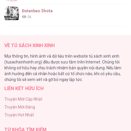
Cảnh Báo: Có Thú Dữ Kìa [...] – Chap 12
Đutanbao Shota
56
Tên Khốn Đáng Yêu Của Tôi
55
Cảnh Báo: Có Thú Dữ Kìa [...] – Chap 11
VỀ TỦ SÁCH XINH XINH
Kiếp Này Ta Sẽ Trở Thành Gia Chủ
Mọi thông tin, hình ảnh và dữ liệu trên website tủ sách xinh xinh
54
(tusachxinhxinh.org) đều được sưu tầm trên Internet. Chúng tôi
không sở hữu hay chịu trách nhiệm bản quyền nội dung. Nếu làm
Một Đêm Nọ Đột Nhiên Yandere Tới!
ảnh hưởng đến cá nhân hoặc bất cứ tổ chức nào, khi có yêu cầu,
51
Cảnh Báo: Có Thú Dữ Kìa [...] – Chap 10
chúng tôi sẽ xem xét và gỡ bỏ ngay lập tức.
LIÊN KẾT HỮU ÍCH
Cách Khiến Phu Quân Đứng Về Phía Tôi
48
Truyện Mới Cập Nhật
Truyện Mới Đăng
ONESHOT CHỊCH VỒN CHỊCH VÃ
Truyện Hot Nhất
47
Cảnh Báo: Có Thú Dữ Kìa [...] – Chap 9
TỪ KHÓA TÌM KIẾM