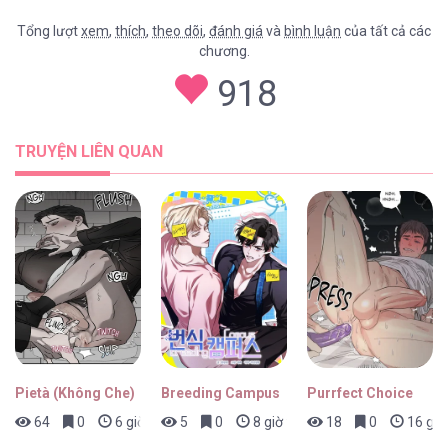
Tổng lượt
xem
,
thích
,
theo dõi
,
đánh giá
và
bình luận
của tất cả các
chương.
Cảnh Báo: Có Thú Dữ Kìa [...] – Chap 22
918
TRUYỆN LIÊN QUAN
Cảnh Báo: Có Thú Dữ Kìa [...] – Chap 21
Cảnh Báo: Có Thú Dữ Kìa [...] – Chap 20
Pietà (Không Che)
Breeding Campus
Purrfect Choice
64
0
6 giờ trước
5
0
8 giờ trước
18
0
16 giờ