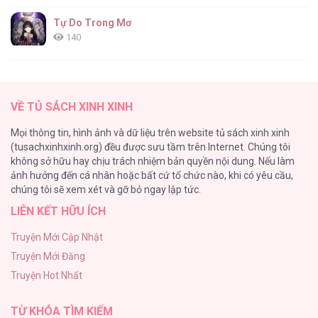
Tự Do Trong Mơ
140
Thiên Đường Táo Xanh
138
VỀ TỦ SÁCH XINH XINH
Tình Chàng 30
Mọi thông tin, hình ảnh và dữ liệu trên website tủ sách xinh xinh
102
(tusachxinhxinh.org) đều được sưu tầm trên Internet. Chúng tôi
không sở hữu hay chịu trách nhiệm bản quyền nội dung. Nếu làm
Nguyện Ước Vô Vọng Của Ma Nữ
ảnh hưởng đến cá nhân hoặc bất cứ tổ chức nào, khi có yêu cầu,
101
chúng tôi sẽ xem xét và gỡ bỏ ngay lập tức.
LIÊN KẾT HỮU ÍCH
Đầm Sen Héo Úa
95
Truyện Mới Cập Nhật
Truyện Mới Đăng
Phạm Luật
Truyện Hot Nhất
88
TỪ KHÓA TÌM KIẾM