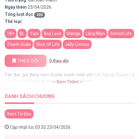
Tình trạng:
Đã hoàn thành
Ngày thêm
23/04/2026
Tổng lượt đọc
305
Thể loại:
18+
BL
Yaoi
Boy Love
Manga
Lãng Mạn
School Life
Thanh Xuân
Slice Of Life
Jelly Comics
THEO DÕI
·
0
theo dõi
Các đọc giả đang xem truyện tranh miễn phí
Các Ngoại Truyện Lẻ
Của Tác Giả Minta
tại website tusachxinhxinh
— Xem Thêm —
DANH SÁCH CHƯƠNG
Xem Từ Đầu
Cập nhật lúc 03:32 23/04/2026.