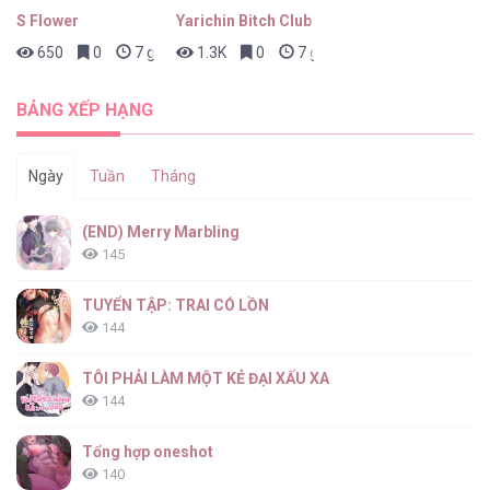
S Flower
Yarichin Bitch Club
650
0
7 giờ trước
1.3K
0
7 giờ trước
BẢNG XẾP HẠNG
Ngày
Tuần
Tháng
(END) Merry Marbling
145
TUYỂN TẬP: TRAI CÓ LỒN
144
TÔI PHẢI LÀM MỘT KẺ ĐẠI XẤU XA
144
Tổng hợp oneshot
140