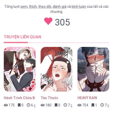
Tổng lượt
xem
,
thích
,
theo dõi
,
đánh giá
và
bình luận
của tất cả các
chương.
305
TRUYỆN LIÊN QUAN
Hành Trình Chữa Bệnh Bám Chủ Của Cún Nhà Tôi
Tàn Thuốc
HEAVY RAIN
175
0
6 giờ trước
180
0
7 giờ trước
754
1
7 giờ