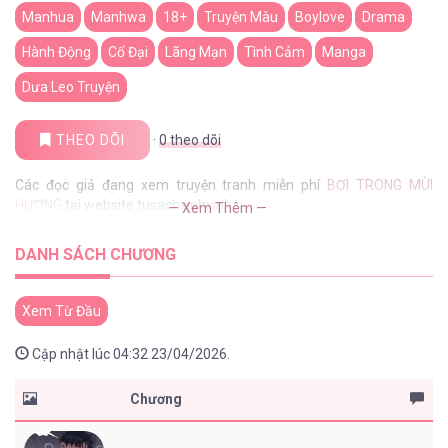
Manhua
Manhwa
18+
Truyện Màu
Boylove
Drama
Hành Động
Cổ Đại
Lãng Mạn
Tình Cảm
Manga
Dưa Leo Truyện
THEO DÕI
·
0
theo dõi
Các đọc giả đang xem truyện tranh miễn phí
BƠI TRONG MÙI
HƯƠNG
tại website tusachxinhxinh
— Xem Thêm —
DANH SÁCH CHƯƠNG
Xem Từ Đầu
Cập nhật lúc 04:32 23/04/2026.
Chương