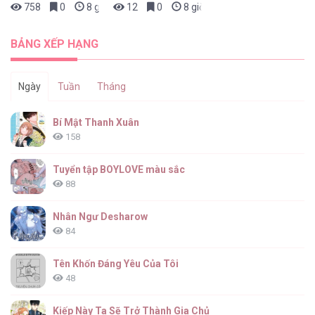
758
0
8 giờ trước
12
0
8 giờ trước
BƠI TRONG MÙI HƯƠNG [...] – Chap 22
BẢNG XẾP HẠNG
Ngày
Tuần
Tháng
BƠI TRONG MÙI HƯƠNG [...] – Chap 21
Bí Mật Thanh Xuân
158
Tuyển tập BOYLOVE màu sắc
88
BƠI TRONG MÙI HƯƠNG [...] – Chap 20
Nhân Ngư Desharow
84
Tên Khốn Đáng Yêu Của Tôi
48
BƠI TRONG MÙI HƯƠNG [...] – Chap 19
Kiếp Này Ta Sẽ Trở Thành Gia Chủ