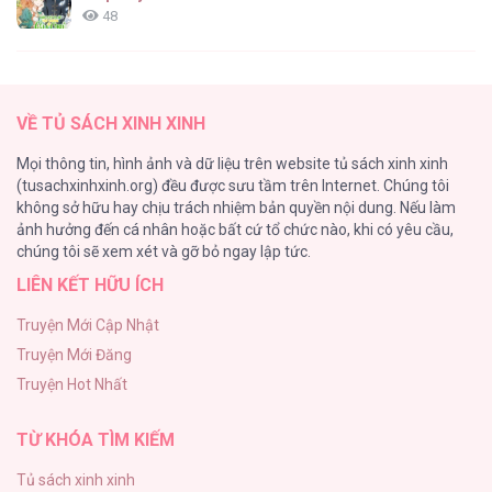
48
Cách Khiến Phu Quân Đứng Về Phía Tôi
47
BƠI TRONG MÙI HƯƠNG [...] – Chap 18
VỀ TỦ SÁCH XINH XINH
Vạch giới hạn
Mọi thông tin, hình ảnh và dữ liệu trên website tủ sách xinh xinh
44
(tusachxinhxinh.org) đều được sưu tầm trên Internet. Chúng tôi
không sở hữu hay chịu trách nhiệm bản quyền nội dung. Nếu làm
Cash Or Credit
ảnh hưởng đến cá nhân hoặc bất cứ tổ chức nào, khi có yêu cầu,
44
BƠI TRONG MÙI HƯƠNG [...] – Chap 17
chúng tôi sẽ xem xét và gỡ bỏ ngay lập tức.
LIÊN KẾT HỮU ÍCH
BÌNH MINH CHIA CẮT BÓNG ĐÊM
38
Truyện Mới Cập Nhật
Truyện Mới Đăng
ONESHOT CHỊCH VỒN CHỊCH VÃ
Truyện Hot Nhất
31
BƠI TRONG MÙI HƯƠNG [...] – Chap 16
TỪ KHÓA TÌM KIẾM
Tủ sách xinh xinh