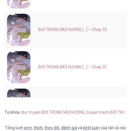
BƠI TRONG MÙI HƯƠNG [...] – Chap 32
BƠI TRONG MÙI HƯƠNG [...] – Chap 31
BƠI TRONG MÙI HƯƠNG [...] – Chap 30
Từ khóa:
đọc truyện BƠI TRONG MÙI HƯƠNG
,
truyện tranh BƠI TRON
Tổng lượt
xem
,
thích
,
theo dõi
,
đánh giá
và
bình luận
của tất cả các