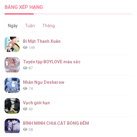
BẢNG XẾP HẠNG
Ngày
Tuần
Tháng
Bí Mật Thanh Xuân
149
Tuyển tập BOYLOVE màu sắc
87
Nhân Ngư Desharow
74
Vạch giới hạn
43
BÌNH MINH CHIA CẮT BÓNG ĐÊM
38