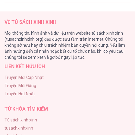
Thung Lũng Hẹp
27
VỀ TỦ SÁCH XINH XINH
Nuôi Vị Hôn Phu Bằng Tiền Bạc
Mọi thông tin, hình ảnh và dữ liệu trên website tủ sách xinh xinh
26
(tusachxinhxinh.org) đều được sưu tầm trên Internet. Chúng tôi
không sở hữu hay chịu trách nhiệm bản quyền nội dung. Nếu làm
Rổn Nước Lì
ảnh hưởng đến cá nhân hoặc bất cứ tổ chức nào, khi có yêu cầu,
26
chúng tôi sẽ xem xét và gỡ bỏ ngay lập tức.
LIÊN KẾT HỮU ÍCH
Tuyển Tập Manhwa Côn Trùng
26
Truyện Mới Cập Nhật
Truyện Mới Đăng
Phạm Luật
Truyện Hot Nhất
25
TỪ KHÓA TÌM KIẾM
Tủ sách xinh xinh
tusachxinhxinh