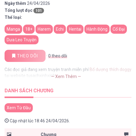
Ngày thêm
24/04/2026
Tổng lượt đọc
101
Thể loại:
Manga
18+
Harem
Echi
Hentai
Hành Động
Cổ Đại
Dưa Leo Truyện
THEO DÕI
·
0
theo dõi
Các đọc giả đang xem truyện tranh miễn phí
Bố dượng thích doggy
tại website tusachxinhxinh
— Xem Thêm —
DANH SÁCH CHƯƠNG
Xem Từ Đầu
Cập nhật lúc 18:46 24/04/2026.
Chương