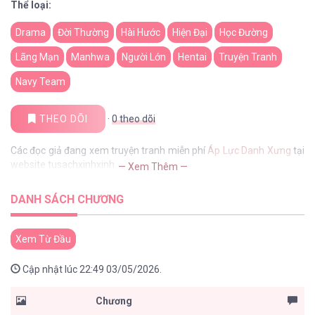
Thể loại:
Drama
Đời Thường
Hài Hước
Hiện Đại
Học Đường
Lãng Mạn
Manhwa
Người Lớn
Hentai
Truyện Tranh
Navy Team
THEO DÕI
·
0
theo dõi
Các đọc giả đang xem truyện tranh miễn phí
Áp Lực Danh Xưng
tại
website tusachxinhxinh
— Xem Thêm —
DANH SÁCH CHƯƠNG
Xem Từ Đầu
Cập nhật lúc 22:49 03/05/2026.
Chương