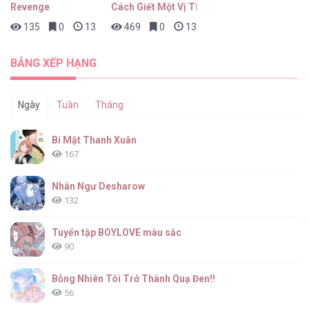
Revenge
Cách Giết Một Vị Thân
135
0
13 giờ trước
469
0
13 giờ trước
Áp Lực Danh Xưng [...] – Chap 21
BẢNG XẾP HẠNG
Ngày
Tuần
Tháng
Áp Lực Danh Xưng [...] – Chap 20.5
Bí Mật Thanh Xuân
167
Nhân Ngư Desharow
132
Áp Lực Danh Xưng [...] – Chap 20
Tuyển tập BOYLOVE màu sắc
90
Bỗng Nhiên Tôi Trở Thành Quạ Đen!!
56