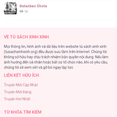
Áp Lực Danh Xưng [...] – Chap 19
Đutanbao Shota
56
Tên Khốn Đáng Yêu Của Tôi
55
Áp Lực Danh Xưng [...] – Chap 18
VỀ TỦ SÁCH XINH XINH
Kiếp Này Ta Sẽ Trở Thành Gia Chủ
Mọi thông tin, hình ảnh và dữ liệu trên website tủ sách xinh xinh
54
(tusachxinhxinh.org) đều được sưu tầm trên Internet. Chúng tôi
không sở hữu hay chịu trách nhiệm bản quyền nội dung. Nếu làm
Một Đêm Nọ Đột Nhiên Yandere Tới!
ảnh hưởng đến cá nhân hoặc bất cứ tổ chức nào, khi có yêu cầu,
51
Áp Lực Danh Xưng [...] – Chap 17
chúng tôi sẽ xem xét và gỡ bỏ ngay lập tức.
LIÊN KẾT HỮU ÍCH
Cách Khiến Phu Quân Đứng Về Phía Tôi
48
Truyện Mới Cập Nhật
Truyện Mới Đăng
ONESHOT CHỊCH VỒN CHỊCH VÃ
Truyện Hot Nhất
47
Áp Lực Danh Xưng [...] – Chap 16
TỪ KHÓA TÌM KIẾM