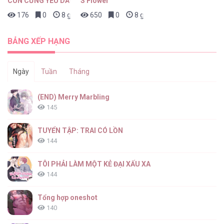
CÚN CƯNG YÊU DẤU
S Flower
176
0
8 giờ trước
650
0
8 giờ trước
Tuyển Tập Xúc Tu [...] – Chap 45
BẢNG XẾP HẠNG
Ngày
Tuần
Tháng
Tuyển Tập Xúc Tu [...] – Chap 44
(END) Merry Marbling
145
TUYỂN TẬP: TRAI CÓ LỒN
144
Tuyển Tập Xúc Tu [...] – Chap 43
TÔI PHẢI LÀM MỘT KẺ ĐẠI XẤU XA
144
Tổng hợp oneshot
140
Tuyển Tập Xúc Tu [...] – Chap 42