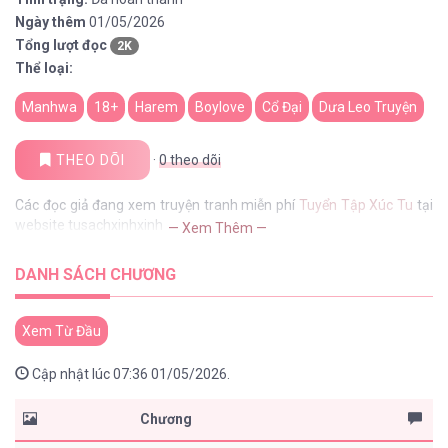
Ngày thêm
01/05/2026
Tổng lượt đọc
2K
Thể loại:
Manhwa
18+
Harem
Boylove
Cổ Đại
Dưa Leo Truyện
THEO DÕI
·
0
theo dõi
Các đọc giả đang xem truyện tranh miễn phí
Tuyển Tập Xúc Tu
tại
website tusachxinhxinh
— Xem Thêm —
DANH SÁCH CHƯƠNG
Xem Từ Đầu
Cập nhật lúc 07:36 01/05/2026.
Chương