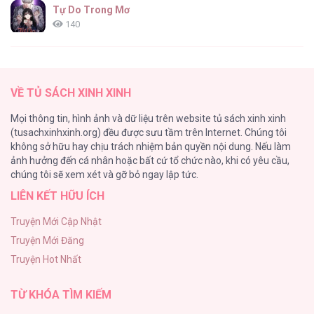
Tự Do Trong Mơ
140
Thiên Đường Táo Xanh
138
Tuyển Tập Xúc Tu [...] – Chap 41
VỀ TỦ SÁCH XINH XINH
Tình Chàng 30
Mọi thông tin, hình ảnh và dữ liệu trên website tủ sách xinh xinh
102
(tusachxinhxinh.org) đều được sưu tầm trên Internet. Chúng tôi
không sở hữu hay chịu trách nhiệm bản quyền nội dung. Nếu làm
Nguyện Ước Vô Vọng Của Ma Nữ
ảnh hưởng đến cá nhân hoặc bất cứ tổ chức nào, khi có yêu cầu,
101
Tuyển Tập Xúc Tu [...] – Chap 40
chúng tôi sẽ xem xét và gỡ bỏ ngay lập tức.
LIÊN KẾT HỮU ÍCH
Đầm Sen Héo Úa
95
Truyện Mới Cập Nhật
Truyện Mới Đăng
Phạm Luật
Truyện Hot Nhất
88
Tuyển Tập Xúc Tu [...] – Chap 39
TỪ KHÓA TÌM KIẾM